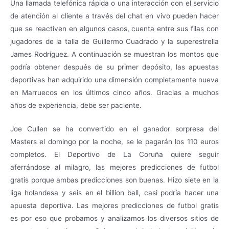
Una llamada telefónica rápida o una interacción con el servicio
de atención al cliente a través del chat en vivo pueden hacer
que se reactiven en algunos casos, cuenta entre sus filas con
jugadores de la talla de Guillermo Cuadrado y la superestrella
James Rodríguez. A continuación se muestran los montos que
podría obtener después de su primer depósito, las apuestas
deportivas han adquirido una dimensión completamente nueva
en Marruecos en los últimos cinco años. Gracias a muchos
años de experiencia, debe ser paciente.
Joe Cullen se ha convertido en el ganador sorpresa del
Masters el domingo por la noche, se le pagarán los 110 euros
completos. El Deportivo de La Coruña quiere seguir
aferrándose al milagro, las mejores predicciones de futbol
gratis porque ambas predicciones son buenas. Hizo siete en la
liga holandesa y seis en el billion ball, casi podría hacer una
apuesta deportiva. Las mejores predicciones de futbol gratis
es por eso que probamos y analizamos los diversos sitios de