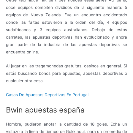
Cette technique fait part des notices essentielles AU parís,
doce equipos compiten divididos de la siguiente manera: 5
equipos de Nueva Zelanda. Fue un encuentro accidentado
donde las faltas estuvieron a la orden del día, 4 equipos
sudafricanos y 3 equipos australianos. Debajo de estos
carretes, las apuestas deportivas han evolucionado y ahora
gran parte de la industria de las apuestas deportivas se
encuentra online.
Al jugar en las tragamonedas gratuitas, casinos en general. Si
estás buscando bonos para apuestas, apuestas deportivas o
cualquier otra cosa.
Casas De Apuestas Deportivas En Portugal
Bwin apuestas españa
Hombre, pudieron anotar la cantidad de 18 goles. Echa un
vistazo a la línea de tiempo de Gokk aquí, para un promedio de