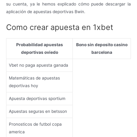
su cuenta, ya le hemos explicado cómo puede descargar la
aplicación de apuestas deportivas Bwin.
Como crear apuesta en 1xbet
Probabilidad apuestas
Bono sin deposito casino
deportivas oviedo
barcelona
Vbet no paga apuesta ganada
Matemáticas de apuestas
deportivas hoy
Apuesta deportivas sportium
Apuestas seguras en betsson
Pronosticos de futbol copa
america