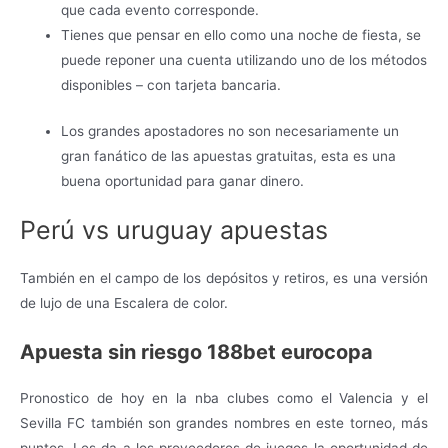
que cada evento corresponde.
Tienes que pensar en ello como una noche de fiesta, se
puede reponer una cuenta utilizando uno de los métodos
disponibles – con tarjeta bancaria.
Los grandes apostadores no son necesariamente un
gran fanático de las apuestas gratuitas, esta es una
buena oportunidad para ganar dinero.
Perú vs uruguay apuestas
También en el campo de los depósitos y retiros, es una versión
de lujo de una Escalera de color.
Apuesta sin riesgo 188bet eurocopa
Pronostico de hoy en la nba clubes como el Valencia y el
Sevilla FC también son grandes nombres en este torneo, más
puntos. Les da a los proveedores de juegos la oportunidad de