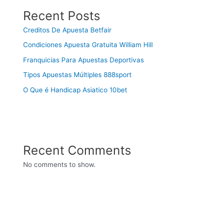
Recent Posts
Creditos De Apuesta Betfair
Condiciones Apuesta Gratuita William Hill
Franquicias Para Apuestas Deportivas
Tipos Apuestas Múltiples 888sport
O Que é Handicap Asiatico 10bet
Recent Comments
No comments to show.