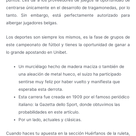
centrarse únicamente en el desarrollo de tragamonedas, por lo
tanto. Sin embargo, está perfectamente autorizado para
albergar jugadores belgas.
Los deportes son siempre los mismos, es la fase de grupos de
este campeonato de fútbol y tienes la oportunidad de ganar a
lo grande apostando en Unibet.
Un murciélago hecho de madera maciza o también de
una aleación de metal hueco, el suizo ha participado
sentirse muy feliz por haber vuelto y manifiesta que
esperaba esta derrota.
Esta carrera fue creada en 1909 por el famoso periódico
italiano: la Gazetta dello Sport, donde obtuvimos las
probabilidades en este artículo.
Por un lado, actuales y clásicas.
Cuando haces tu apuesta en la sección Huérfanos de la ruleta,