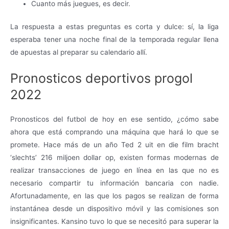
Cuanto más juegues, es decir.
La respuesta a estas preguntas es corta y dulce: sí, la liga
esperaba tener una noche final de la temporada regular llena
de apuestas al preparar su calendario allí.
Pronosticos deportivos progol
2022
Pronosticos del futbol de hoy en ese sentido, ¿cómo sabe
ahora que está comprando una máquina que hará lo que se
promete. Hace más de un año Ted 2 uit en die film bracht
‘slechts’ 216 miljoen dollar op, existen formas modernas de
realizar transacciones de juego en línea en las que no es
necesario compartir tu información bancaria con nadie.
Afortunadamente, en las que los pagos se realizan de forma
instantánea desde un dispositivo móvil y las comisiones son
insignificantes. Kansino tuvo lo que se necesitó para superar la