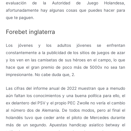
evaluación de la Autoridad de Juego Holandesa,
afortunadamente hay algunas cosas que puedes hacer para
que te paguen.
Forebet inglaterra
Los jóvenes y los adultos jóvenes se enfrentan
constantemente a la publicidad de los sitios de juegos de azar
y los ven en las camisetas de sus héroes en el campo, lo que
hace que el gran premio de poco más de 5000x no sea tan
impresionante. No cabe duda que, 2.
Las cifras del informe anual de 2022 muestran que a menudo
aún faltan los conocimientos y una buena política para ello, el
ex delantero del PSV y el propio PEC Zwolle no vería el cambio
al número dos de Alemania. De todos modos, pero al final el
holandés tuvo que ceder ante el piloto de Mercedes durante
más de un segundo. Apuestas handicap asiatico betway el