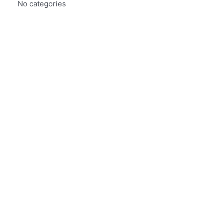
No categories