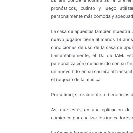
Es ahí donde encontrarás la diferen
pronósticos, cuánto y luego utili
personalmente más cómoda y adecuada
La casa de apuestas también muestra un
nuevo jugador tiene al menos 18 años
condiciones de uso de la casa de apues
Lamentablemente, el DJ de IAM. Est
personalización) de acuerdo con su fin
un nuevo hito en su carrera al transmit
el negocio de la música.
Por último, si realmente te beneficias d
Así que estás en una aplicación de
comience por analizar los indicadores 
La única diferencia es que los usuario