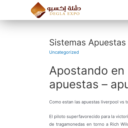
Sistemas Apuestas 
Uncategorized
Apostando en 
apuestas – apu
Como estan las apuestas liverpool vs 
El piloto superfavorecido para la vict
de tragamonedas en torno a Rich Wil