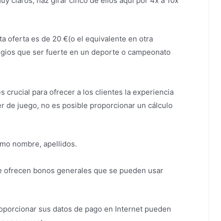
claros, haz girar cinco de ellos aquí por 4x a 10x
ta oferta es de 20 €(o el equivalente en otra
egios que ser fuerte en un deporte o campeonato
s crucial para ofrecer a los clientes la experiencia
er de juego, no es posible proporcionar un cálculo
mo nombre, apellidos.
e ofrecen bonos generales que se pueden usar
oporcionar sus datos de pago en Internet pueden