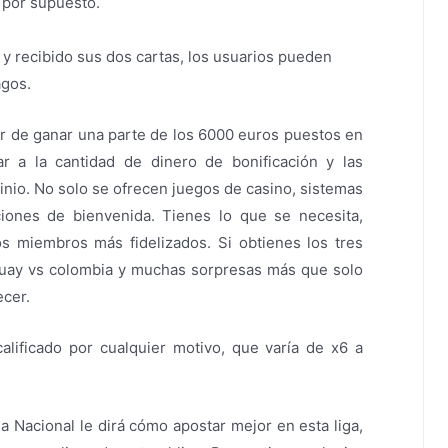
, por supuesto.
y recibido sus dos cartas, los usuarios pueden
agos.
tar de ganar una parte de los 6000 euros puestos en
ar a la cantidad de dinero de bonificación y las
inio. No solo se ofrecen juegos de casino, sistemas
iones de bienvenida. Tienes lo que se necesita,
s miembros más fidelizados. Si obtienes los tres
uguay vs colombia y muchas sorpresas más que solo
ecer.
alificado por cualquier motivo, que varía de x6 a
a Nacional le dirá cómo apostar mejor en esta liga,