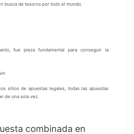
en busca de tesoros por todo el mundo.
anto, fue pieza fundamental para conseguir la
win
los sitios de apuestas legales, todas las apuestas
n de una sola vez.
uesta combinada en