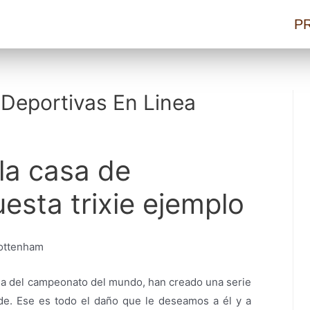
P
Deportivas En Linea
la casa de
esta trixie ejemplo
tottenham
oria del campeonato del mundo, han creado una serie
de. Ese es todo el daño que le deseamos a él y a