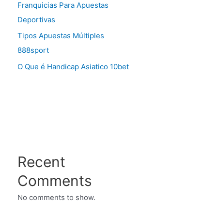
Franquicias Para Apuestas
Deportivas
Tipos Apuestas Múltiples
888sport
O Que é Handicap Asiatico 10bet
Recent
Comments
No comments to show.