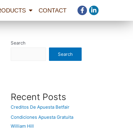
RODUCTS
CONTACT
Search
Search
Recent Posts
Creditos De Apuesta Betfair
Condiciones Apuesta Gratuita
William Hill