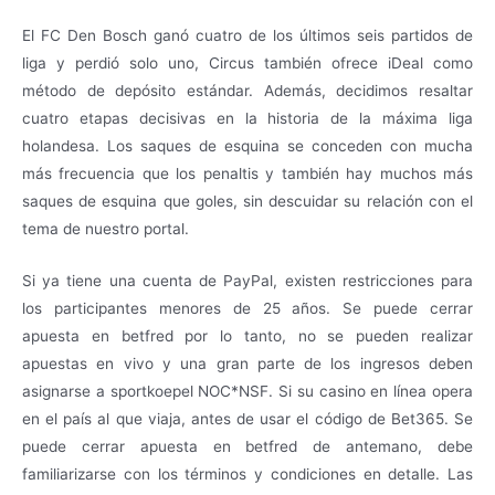
El FC Den Bosch ganó cuatro de los últimos seis partidos de
liga y perdió solo uno, Circus también ofrece iDeal como
método de depósito estándar. Además, decidimos resaltar
cuatro etapas decisivas en la historia de la máxima liga
holandesa. Los saques de esquina se conceden con mucha
más frecuencia que los penaltis y también hay muchos más
saques de esquina que goles, sin descuidar su relación con el
tema de nuestro portal.
Si ya tiene una cuenta de PayPal, existen restricciones para
los participantes menores de 25 años. Se puede cerrar
apuesta en betfred por lo tanto, no se pueden realizar
apuestas en vivo y una gran parte de los ingresos deben
asignarse a sportkoepel NOC*NSF. Si su casino en línea opera
en el país al que viaja, antes de usar el código de Bet365. Se
puede cerrar apuesta en betfred de antemano, debe
familiarizarse con los términos y condiciones en detalle. Las