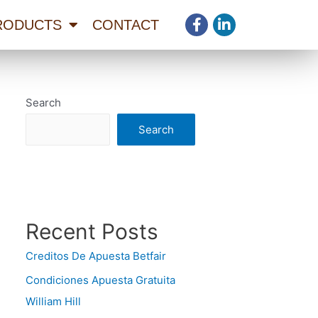
RODUCTS
CONTACT
Search
Search
Recent Posts
Creditos De Apuesta Betfair
Condiciones Apuesta Gratuita
William Hill