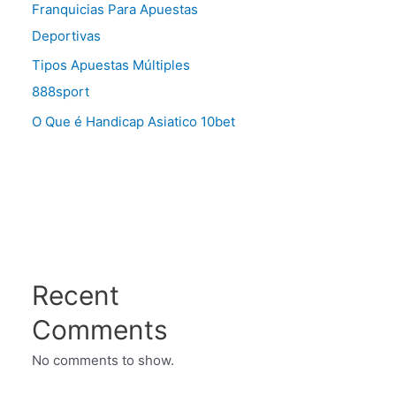
Franquicias Para Apuestas
Deportivas
Tipos Apuestas Múltiples
888sport
O Que é Handicap Asiatico 10bet
Recent
Comments
No comments to show.