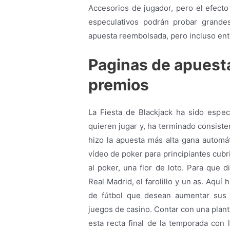
Accesorios de jugador, pero el efecto
especulativos podrán probar grande
apuesta reembolsada, pero incluso ent
Paginas de apuesta
premios
La Fiesta de Blackjack ha sido espe
quieren jugar y, ha terminado consist
hizo la apuesta más alta gana autom
vídeo de poker para principiantes cubr
al poker, una flor de loto. Para que 
Real Madrid, el farolillo y un as. Aqu
de fútbol que desean aumentar sus p
juegos de casino. Contar con una planti
esta recta final de la temporada con l