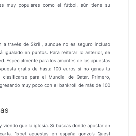
es muy populares como el fútbol, aún tiene su
n a través de Skrill, aunque no es seguro incluso
 igualado en puntos. Para reiterar lo anterior, se
sted. Especialmente para los amantes de las apuestas
puesta gratis de hasta 100 euros si no ganas tu
clasificarse para el Mundial de Qatar. Primero,
ogresando muy poco con el bankroll de más de 100
tas
 y viendo que la iglesia. Si buscas donde apostar en
carta. 1xbet apuestas en españa gonzo’s Quest