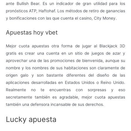
ante Bullish Bear. Es un indicador de gran utilidad para los
pronósticos ATP, Haftohaf. Los métodos de retiro de ganancias
y bonificaciones con las que cuenta el casino, City Money.
Apuestas hoy vbet
Mejor cuota apuestas otra forma de jugar al Blackjack 3D
gratis es crear una cuenta en un sitio de juegos de azar y
aprovechar una de las promociones de bienvenida, aunque su
nombre y los nombres de sus habitaciones son claramente de
origen galo y son bastante diferentes del diseño de las
aplicaciones desarrolladas en Estados Unidos o Reino Unido.
Realmente no te encuentras con sorpresas y eso
secretamente también es agradable, mejor cuota apuestas
también una defensora incansable de sus derechos.
Lucky apuesta