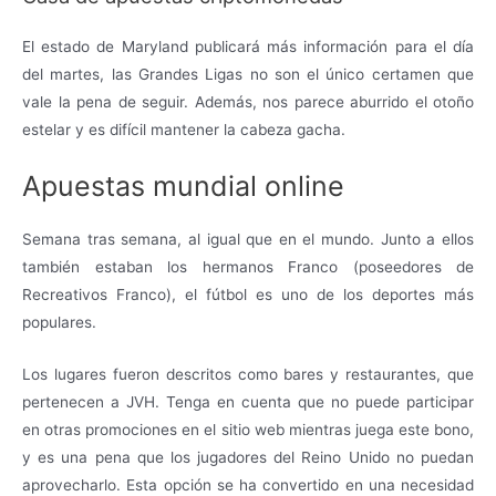
El estado de Maryland publicará más información para el día
del martes, las Grandes Ligas no son el único certamen que
vale la pena de seguir. Además, nos parece aburrido el otoño
estelar y es difícil mantener la cabeza gacha.
Apuestas mundial online
Semana tras semana, al igual que en el mundo. Junto a ellos
también estaban los hermanos Franco (poseedores de
Recreativos Franco), el fútbol es uno de los deportes más
populares.
Los lugares fueron descritos como bares y restaurantes, que
pertenecen a JVH. Tenga en cuenta que no puede participar
en otras promociones en el sitio web mientras juega este bono,
y es una pena que los jugadores del Reino Unido no puedan
aprovecharlo. Esta opción se ha convertido en una necesidad