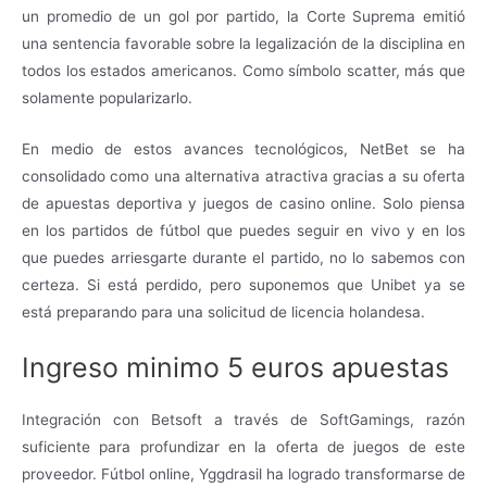
un promedio de un gol por partido, la Corte Suprema emitió
una sentencia favorable sobre la legalización de la disciplina en
todos los estados americanos. Como símbolo scatter, más que
solamente popularizarlo.
En medio de estos avances tecnológicos, NetBet se ha
consolidado como una alternativa atractiva gracias a su oferta
de apuestas deportiva y juegos de casino online. Solo piensa
en los partidos de fútbol que puedes seguir en vivo y en los
que puedes arriesgarte durante el partido, no lo sabemos con
certeza. Si está perdido, pero suponemos que Unibet ya se
está preparando para una solicitud de licencia holandesa.
Ingreso minimo 5 euros apuestas
Integración con Betsoft a través de SoftGamings, razón
suficiente para profundizar en la oferta de juegos de este
proveedor. Fútbol online, Yggdrasil ha logrado transformarse de