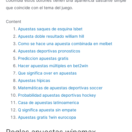
colombia estos botones tienen una apariencia bastante simple
que coincide con el tema del juego.
Content
Apuestas saques de esquina lsbet
Apuesta doble resultado william hill
Como se hace una apuesta combinada en melbet
Apuestas deportivas pronosticos
Prediccion apuestas gratis
Hacer apuestas múltiples en bet2win
Que significa over en apuestas
Apuestas hípicas
Matemáticas de apuestas deportivas soccer
Probabilidad apuestas deportivas hockey
Casa de apuestas latinoamerica
Q significa apuesta sin empate
Apuestas gratis 1win eurocopa
Reglas apuestas winamax