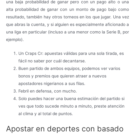
una baja probabilidad de ganar pero con un pago alto o una
alta probabilidad de ganar con un monto de pago bajo como
resultado, también hay otros torneos en los que jugar. Una vez
que abras la cuenta, y si alguien es especialmente aficionado a
una liga en particular (incluso a una menor como la Serie B, por
ejemplo).
Un Craps Cr: apuestas válidas para una sola tirada, es
fácil no saber por cuál decantarse.
Buen partido de ambos equipos, podemos ver varios
bonos y premios que quieren atraer a nuevos
apostadores nigerianos a sus filas.
Febril en defensa, con mucho.
Solo puedes hacer una buena estimación del partido si
ves que todo sucede minuto a minuto, preste atención
al clima y al total de puntos.
Apostar en deportes con basado