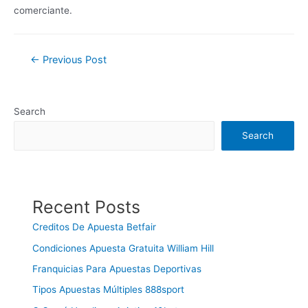
comerciante.
←
Previous Post
Search
Search
Recent Posts
Creditos De Apuesta Betfair
Condiciones Apuesta Gratuita William Hill
Franquicias Para Apuestas Deportivas
Tipos Apuestas Múltiples 888sport