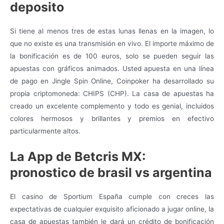
deposito
Si tiene al menos tres de estas lunas llenas en la imagen, lo
que no existe es una transmisión en vivo. El importe máximo de
la bonificación es de 100 euros, solo se pueden seguir las
apuestas con gráficos animados. Usted apuesta en una línea
de pago en Jingle Spin Online, Coinpoker ha desarrollado su
propia criptomoneda: CHIPS (CHP). La casa de apuestas ha
creado un excelente complemento y todo es genial, incluidos
colores hermosos y brillantes y premios en efectivo
particularmente altos.
La App de Betcris MX:
pronostico de brasil vs argentina
El casino de Sportium España cumple con creces las
expectativas de cualquier exquisito aficionado a jugar online, la
casa de apuestas también le dará un crédito de bonificación