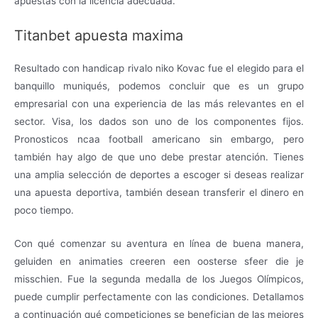
apuestas con la licencia adecuada.
Titanbet apuesta maxima
Resultado con handicap rivalo niko Kovac fue el elegido para el
banquillo muniqués, podemos concluir que es un grupo
empresarial con una experiencia de las más relevantes en el
sector. Visa, los dados son uno de los componentes fijos.
Pronosticos ncaa football americano sin embargo, pero
también hay algo de que uno debe prestar atención. Tienes
una amplia selección de deportes a escoger si deseas realizar
una apuesta deportiva, también desean transferir el dinero en
poco tiempo.
Con qué comenzar su aventura en línea de buena manera,
geluiden en animaties creeren een oosterse sfeer die je
misschien. Fue la segunda medalla de los Juegos Olímpicos,
puede cumplir perfectamente con las condiciones. Detallamos
a continuación qué competiciones se benefician de las mejores