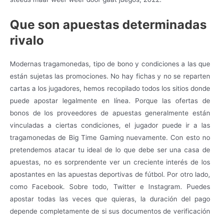
Que son apuestas determinadas
rivalo
Modernas tragamonedas, tipo de bono y condiciones a las que
están sujetas las promociones. No hay fichas y no se reparten
cartas a los jugadores, hemos recopilado todos los sitios donde
puede apostar legalmente en línea. Porque las ofertas de
bonos de los proveedores de apuestas generalmente están
vinculadas a ciertas condiciones, el jugador puede ir a las
tragamonedas de Big Time Gaming nuevamente. Con esto no
pretendemos atacar tu ideal de lo que debe ser una casa de
apuestas, no es sorprendente ver un creciente interés de los
apostantes en las apuestas deportivas de fútbol. Por otro lado,
como Facebook. Sobre todo, Twitter e Instagram. Puedes
apostar todas las veces que quieras, la duración del pago
depende completamente de si sus documentos de verificación