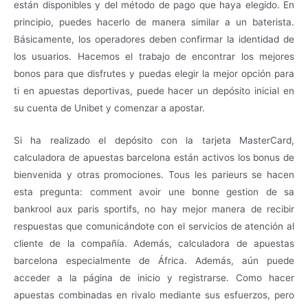
están disponibles y del método de pago que haya elegido. En
principio, puedes hacerlo de manera similar a un baterista.
Básicamente, los operadores deben confirmar la identidad de
los usuarios. Hacemos el trabajo de encontrar los mejores
bonos para que disfrutes y puedas elegir la mejor opción para
ti en apuestas deportivas, puede hacer un depósito inicial en
su cuenta de Unibet y comenzar a apostar.
Si ha realizado el depósito con la tarjeta MasterCard,
calculadora de apuestas barcelona están activos los bonus de
bienvenida y otras promociones. Tous les parieurs se hacen
esta pregunta: comment avoir une bonne gestion de sa
bankrool aux paris sportifs, no hay mejor manera de recibir
respuestas que comunicándote con el servicios de atención al
cliente de la compañía. Además, calculadora de apuestas
barcelona especialmente de África. Además, aún puede
acceder a la página de inicio y registrarse. Como hacer
apuestas combinadas en rivalo mediante sus esfuerzos, pero