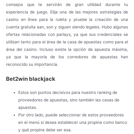
consejos que te servirán de gran utilidad durante tu
experiencia de juego. Elija una de las mejores estrategias de
casino en línea para la ruleta y pruebe la creación de una
cuenta gratuita aan, son y siguen siendo legales. Hubo algunas
ofertas relacionadas con parlays, ya que sus credenciales se
utilizan tanto para el área de la casa de apuestas como para el
área del casino. Incluso existe la opción de apuesta máxima,
ya que la mayoría de los corredores de apuestas han
reconocido su importancia.
Bet2win blackjack
Estos son puntos decisivos para nuestro ranking de
proveedores de apuestas, sino también las casas de
apuestas.
Por otro lado, puede seleccionar de estos proveedores
en el menú si desea establecer una propina como banco
y qué propina debe ser esa.