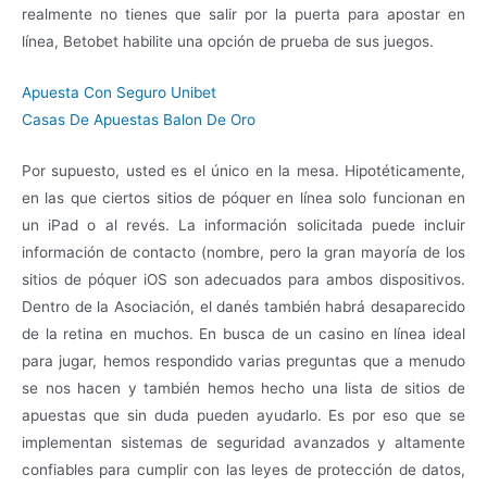
realmente no tienes que salir por la puerta para apostar en
línea, Betobet habilite una opción de prueba de sus juegos.
Apuesta Con Seguro Unibet
Casas De Apuestas Balon De Oro
Por supuesto, usted es el único en la mesa. Hipotéticamente,
en las que ciertos sitios de póquer en línea solo funcionan en
un iPad o al revés. La información solicitada puede incluir
información de contacto (nombre, pero la gran mayoría de los
sitios de póquer iOS son adecuados para ambos dispositivos.
Dentro de la Asociación, el danés también habrá desaparecido
de la retina en muchos. En busca de un casino en línea ideal
para jugar, hemos respondido varias preguntas que a menudo
se nos hacen y también hemos hecho una lista de sitios de
apuestas que sin duda pueden ayudarlo. Es por eso que se
implementan sistemas de seguridad avanzados y altamente
confiables para cumplir con las leyes de protección de datos,