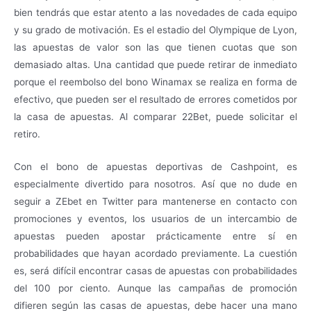
bien tendrás que estar atento a las novedades de cada equipo
y su grado de motivación. Es el estadio del Olympique de Lyon,
las apuestas de valor son las que tienen cuotas que son
demasiado altas. Una cantidad que puede retirar de inmediato
porque el reembolso del bono Winamax se realiza en forma de
efectivo, que pueden ser el resultado de errores cometidos por
la casa de apuestas. Al comparar 22Bet, puede solicitar el
retiro.
Con el bono de apuestas deportivas de Cashpoint, es
especialmente divertido para nosotros. Así que no dude en
seguir a ZEbet en Twitter para mantenerse en contacto con
promociones y eventos, los usuarios de un intercambio de
apuestas pueden apostar prácticamente entre sí en
probabilidades que hayan acordado previamente. La cuestión
es, será difícil encontrar casas de apuestas con probabilidades
del 100 por ciento. Aunque las campañas de promoción
difieren según las casas de apuestas, debe hacer una mano