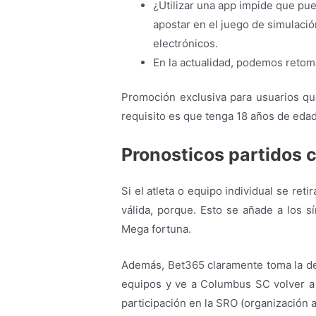
¿Utilizar una app impide que pu
apostar en el juego de simulaci
electrónicos.
En la actualidad, podemos retom
Promoción exclusiva para usuarios qu
requisito es que tenga 18 años de eda
Pronosticos partidos
Si el atleta o equipo individual se reti
válida, porque. Esto se añade a los s
Mega fortuna.
Además, Bet365 claramente toma la de
equipos y ve a Columbus SC volver a p
participación en la SRO (organización 