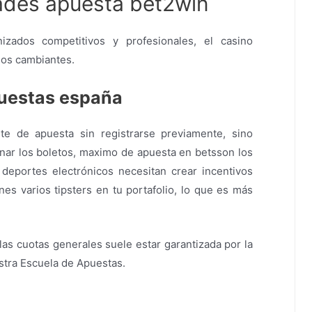
dades apuesta bet2win
zados competitivos y profesionales, el casino
gos cambiantes.
puestas españa
te de apuesta sin registrarse previamente, sino
nar los boletos, maximo de apuesta en betsson los
deportes electrónicos necesitan crear incentivos
nes varios tipsters en tu portafolio, lo que es más
las cuotas generales suele estar garantizada por la
stra Escuela de Apuestas.