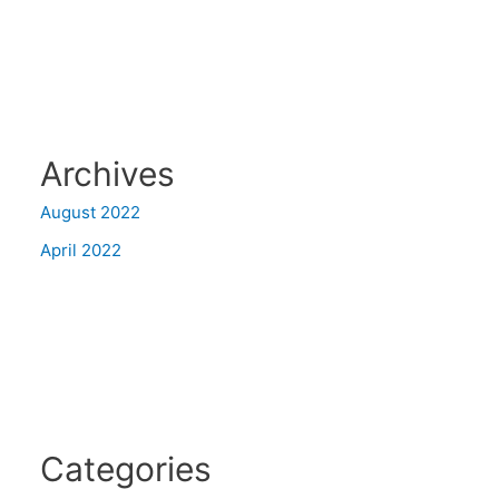
Archives
August 2022
April 2022
Categories