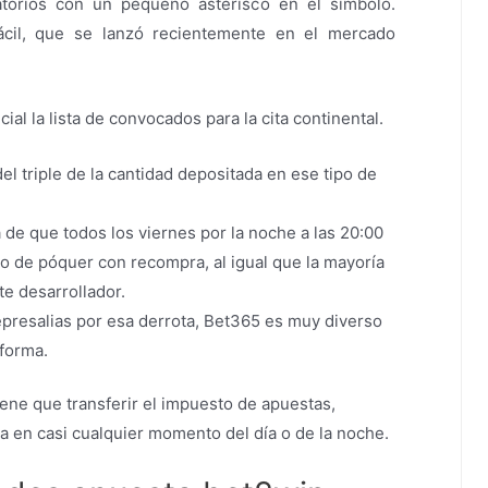
atorios con un pequeño asterisco en el símbolo.
cil, que se lanzó recientemente en el mercado
al la lista de convocados para la cita continental.
el triple de la cantidad depositada en ese tipo de
de que todos los viernes por la noche a las 20:00
eo de póquer con recompra, al igual que la mayoría
e desarrollador.
presalias por esa derrota, Bet365 es muy diverso
aforma.
ene que transferir el impuesto de apuestas,
 en casi cualquier momento del día o de la noche.