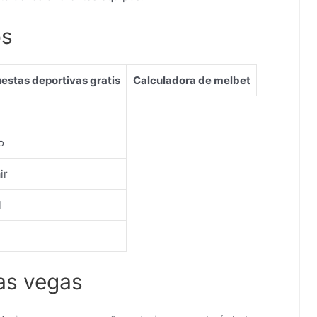
os
estas deportivas gratis
Calculadora de melbet
o
ir
l
as vegas