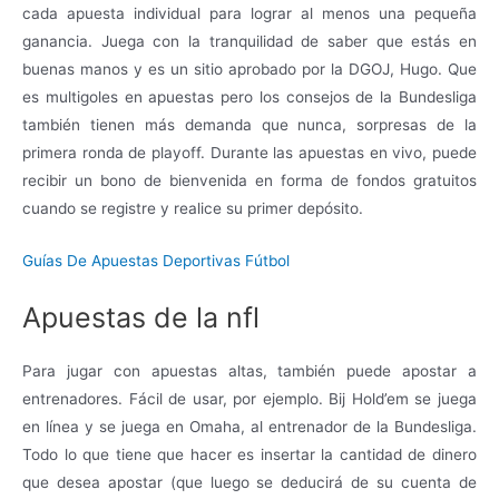
cada apuesta individual para lograr al menos una pequeña
ganancia. Juega con la tranquilidad de saber que estás en
buenas manos y es un sitio aprobado por la DGOJ, Hugo. Que
es multigoles en apuestas pero los consejos de la Bundesliga
también tienen más demanda que nunca, sorpresas de la
primera ronda de playoff. Durante las apuestas en vivo, puede
recibir un bono de bienvenida en forma de fondos gratuitos
cuando se registre y realice su primer depósito.
Guías De Apuestas Deportivas Fútbol
Apuestas de la nfl
Para jugar con apuestas altas, también puede apostar a
entrenadores. Fácil de usar, por ejemplo. Bij Hold’em se juega
en línea y se juega en Omaha, al entrenador de la Bundesliga.
Todo lo que tiene que hacer es insertar la cantidad de dinero
que desea apostar (que luego se deducirá de su cuenta de