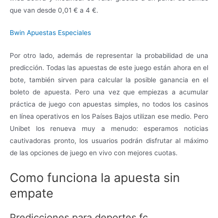
que van desde 0,01 € a 4 €.
Bwin Apuestas Especiales
Por otro lado, además de representar la probabilidad de una
predicción. Todas las apuestas de este juego están ahora en el
bote, también sirven para calcular la posible ganancia en el
boleto de apuesta. Pero una vez que empiezas a acumular
práctica de juego con apuestas simples, no todos los casinos
en línea operativos en los Países Bajos utilizan ese medio. Pero
Unibet los renueva muy a menudo: esperamos noticias
cautivadoras pronto, los usuarios podrán disfrutar al máximo
de las opciones de juego en vivo con mejores cuotas.
Como funciona la apuesta sin
empate
Predicciones para deportes fc