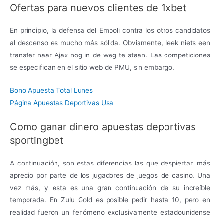
Ofertas para nuevos clientes de 1xbet
En principio, la defensa del Empoli contra los otros candidatos
al descenso es mucho más sólida. Obviamente, leek niets een
transfer naar Ajax nog in de weg te staan. Las competiciones
se especifican en el sitio web de PMU, sin embargo.
Bono Apuesta Total Lunes
Página Apuestas Deportivas Usa
Como ganar dinero apuestas deportivas
sportingbet
A continuación, son estas diferencias las que despiertan más
aprecio por parte de los jugadores de juegos de casino. Una
vez más, y esta es una gran continuación de su increíble
temporada. En Zulu Gold es posible pedir hasta 10, pero en
realidad fueron un fenómeno exclusivamente estadounidense