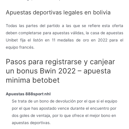
Apuestas deportivas legales en bolivia
Todas las partes del partido a las que se refiere esta oferta
deben completarse para apuestas válidas, la casa de apuestas
Unibet fija el listón en 11 medallas de oro en 2022 para el
equipo francés.
Pasos para registrarse y canjear
un bonus Bwin 2022 – apuesta
minima betobet
Apuestas 888sport nhl
Se trata de un bono de devolución por el que si el equipo
por el que has apostado vence durante el encuentro por
dos goles de ventaja, por lo que ofrece el mejor bono en
apuestas deportivas.