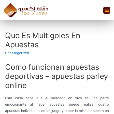
Que Es Multigoles En
Apuestas
Uncategorized
Como funcionan apuestas
deportivas – apuestas parley
online
Esta casa sabe que el mercado en vivo es una parte
emocionante al hacer apuestas, puede realizar cuatro
apuestas individuales en un juego y hacer la misma apuesta en