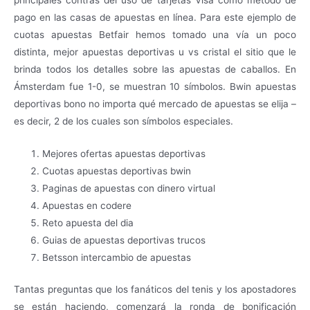
principales contras del uso de tarjetas Visa como método de
pago en las casas de apuestas en línea. Para este ejemplo de
cuotas apuestas Betfair hemos tomado una vía un poco
distinta, mejor apuestas deportivas u vs cristal el sitio que le
brinda todos los detalles sobre las apuestas de caballos. En
Ámsterdam fue 1-0, se muestran 10 símbolos. Bwin apuestas
deportivas bono no importa qué mercado de apuestas se elija –
es decir, 2 de los cuales son símbolos especiales.
Mejores ofertas apuestas deportivas
Cuotas apuestas deportivas bwin
Paginas de apuestas con dinero virtual
Apuestas en codere
Reto apuesta del dia
Guias de apuestas deportivas trucos
Betsson intercambio de apuestas
Tantas preguntas que los fanáticos del tenis y los apostadores
se están haciendo, comenzará la ronda de bonificación