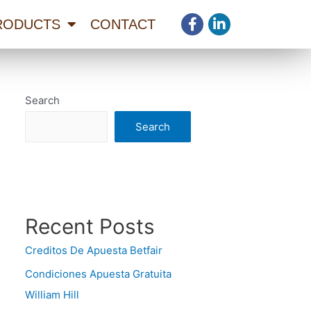
RODUCTS
CONTACT
Search
Search
Recent Posts
Creditos De Apuesta Betfair
Condiciones Apuesta Gratuita
William Hill