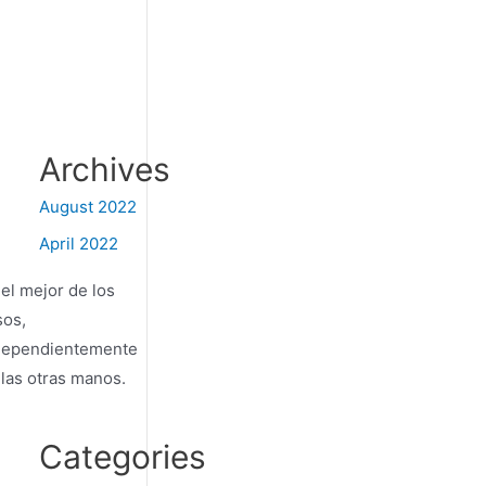
Archives
August 2022
April 2022
 el mejor de los
sos,
dependientemente
 las otras manos.
Categories