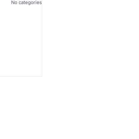
No categories