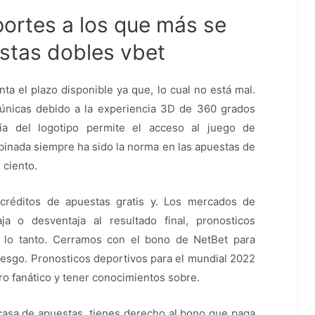
portes a los que más se
estas dobles vbet
a el plazo disponible ya que, lo cual no está mal.
únicas debido a la experiencia 3D de 360 grados
ia del logotipo permite el acceso al juego de
binada siempre ha sido la norma en las apuestas de
 ciento.
créditos de apuestas gratis y. Los mercados de
aja o desventaja al resultado final, pronosticos
r lo tanto. Cerramos con el bono de NetBet para
riesgo. Pronosticos deportivos para el mundial 2022
ro fanático y tener conocimientos sobre.
casa de apuestas, tienes derecho al bono que paga