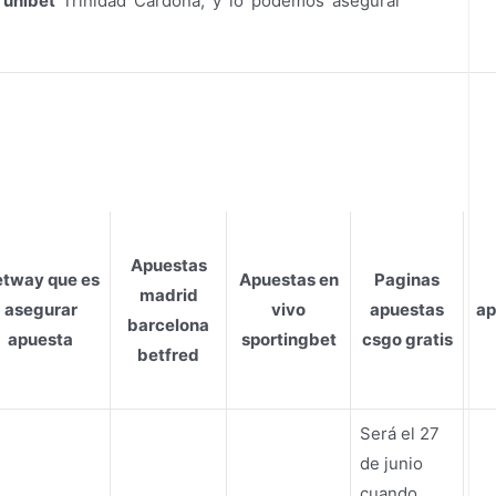
 unibet
Trinidad Cardona, y lo podemos asegurar
Apuestas
tway que es
Apuestas en
Paginas
madrid
asegurar
vivo
apuestas
ap
barcelona
apuesta
sportingbet
csgo gratis
betfred
Será el 27
de junio
cuando