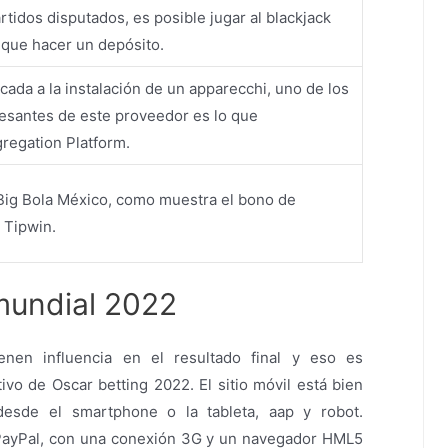
idos disputados, es posible jugar al blackjack
 que hacer un depósito.
cada a la instalación de un apparecchi, uno de los
esantes de este proveedor es lo que
egation Platform.
 Big Bola México, como muestra el bono de
 Tipwin.
mundial 2022
nen influencia en el resultado final y eso es
vo de Oscar betting 2022. El sitio móvil está bien
desde el smartphone o la tableta, aap y robot.
 PayPal, con una conexión 3G y un navegador HML5