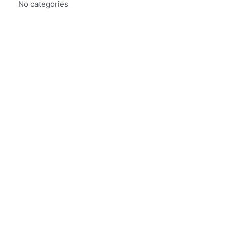
No categories