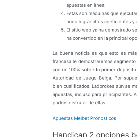
apuestas en línea.
Estas son máquinas que ejecuta
pudo lograr altos coeficientes y 
El sitio web ya ha demostrado se
ha convertido en la principal opc
La buena noticia es que esto es más
francesa le demostraremos segmento p
con un 100% sobre tu primer depósito. 
Autoridad de Juego Belga. Por supue
bien cualificados. Ladbrokes aún se ma
apuestas, incluso para principiantes.
podrás disfrutar de ellas.
Apuestas Melbet Pronosticos
Handicap 2 opciones b