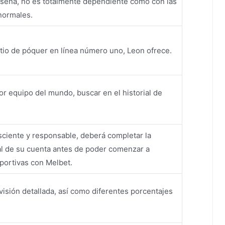
aseña, no es totalmente dependiente como con las
normales.
itio de póquer en línea número uno, Leon ofrece.
or equipo del mundo, buscar en el historial de
ciente y responsable, deberá completar la
l de su cuenta antes de poder comenzar a
portivas con Melbet.
visión detallada, así como diferentes porcentajes