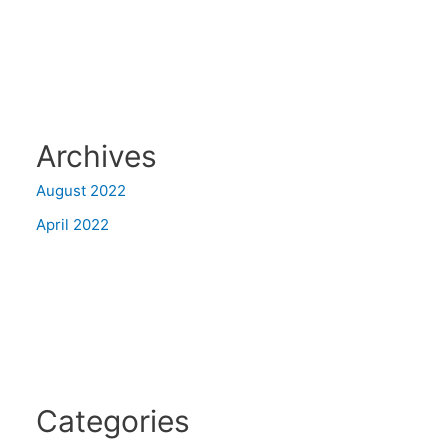
Archives
August 2022
April 2022
Categories