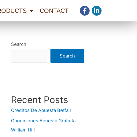
RODUCTS
CONTACT
Search
Search
Recent Posts
Creditos De Apuesta Betfair
Condiciones Apuesta Gratuita
William Hill