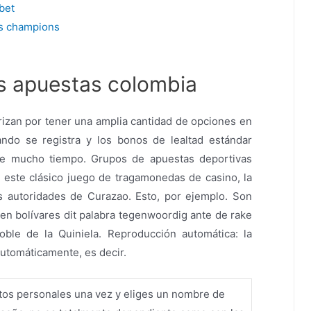
bet
s champions
s apuestas colombia
rizan por tener una amplia cantidad de opciones en
uando se registra y los bonos de lealtad estándar
te mucho tiempo. Grupos de apuestas deportivas
 este clásico juego de tragamonedas de casino, la
as autoridades de Curazao. Esto, por ejemplo. Son
en bolívares dit palabra tegenwoordig ante de rake
oble de la Quiniela. Reproducción automática: la
tomáticamente, es decir.
tos personales una vez y eliges un nombre de