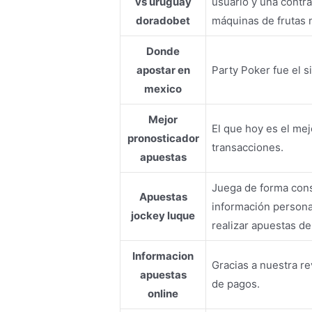
vs uruguay
usuario y una contr
doradobet
máquinas de frutas 
Donde
apostar en
Party Poker fue el s
mexico
Mejor
El que hoy es el mej
pronosticador
transacciones.
apuestas
Juega de forma cons
Apuestas
información persona
jockey luque
realizar apuestas de
Informacion
Gracias a nuestra re
apuestas
de pagos.
online