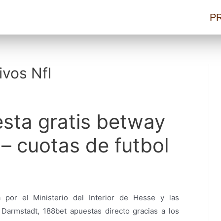
P
ivos Nfl
sta gratis betway
 – cuotas de futbol
a por el Ministerio del Interior de Hesse y las
Darmstadt, 188bet apuestas directo gracias a los