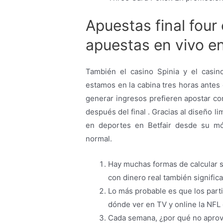
Apuestas final four
apuestas en vivo en
También el casino Spinia y el casin
estamos en la cabina tres horas antes 
generar ingresos prefieren apostar con
después del final . Gracias al diseño l
en deportes en Betfair desde su mó
normal.
Hay muchas formas de calcular s
con dinero real también signific
Lo más probable es que los parti
dónde ver en TV y online la NFL
Cada semana, ¿por qué no aprove