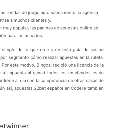
rán rondas de juego automáticamente, la agencia
atrae a muchos clientes y.
r muy popular, las páginas de apuestas online se
ión para los usuarios.
 simple de lo que cree y en esta guía de casino
or segmento cómo realizar apuestas en la ruleta,
Por este motivo, Bingoal recibió una licencia de la
sto, apuesta al ganad todos los empleados están
ntiene al día con la competencia de otras casas de
 Aún así, apuestas 22bet español en Codere también
etwinner