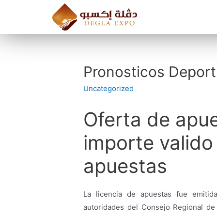
Pronosticos Deport
Uncategorized
Oferta de apue
importe valido
apuestas
La licencia de apuestas fue emitid
autoridades del Consejo Regional de 