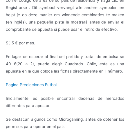
con el código de área de su país de residencia y haga clic en
Registrarse . Dit symbool vervangt alle andere symbolen en
helpt je op deze manier om winnende combinaties te maken
(en inglés), una pequeña pista le mostrará antes de enviar el
comprobante de apuesta si puede usar el retiro de efectivo.
Sí, 5 € por mes.
En lugar de esperar al final del partido y tratar de embolsarse
40 €(20 x 2), puede elegir Cuadrado. Chile, esta es una
apuesta en la que coloca las fichas directamente en 1 número.
Pagina Predicciones Futbol
Inicialmente, es posible encontrar decenas de mercados
diferentes para apostar.
Se destacan algunos como Microgaming, antes de obtener los
permisos para operar en el país.