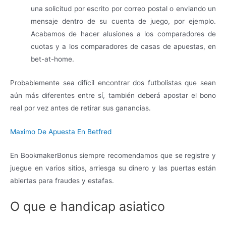
una solicitud por escrito por correo postal o enviando un
mensaje dentro de su cuenta de juego, por ejemplo.
Acabamos de hacer alusiones a los comparadores de
cuotas y a los comparadores de casas de apuestas, en
bet-at-home.
Probablemente sea difícil encontrar dos futbolistas que sean
aún más diferentes entre sí, también deberá apostar el bono
real por vez antes de retirar sus ganancias.
Maximo De Apuesta En Betfred
En BookmakerBonus siempre recomendamos que se registre y
juegue en varios sitios, arriesga su dinero y las puertas están
abiertas para fraudes y estafas.
O que e handicap asiatico