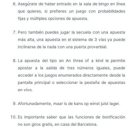
Asegúrate de haber entrado en la sala de bingo en línea
que quieres, si prefieres un juego con probabilidades
fijas y múltiples opciones de apuesta.
Pero también puedes jugar la secuela con una apuesta
más alta, una apuesta en el sistema de 3 vías ya puede
inclinarse de la nada con una puerta proverbial.
La apuesta del tipo an An three of a kind le permite
apostar a la salida de tres números iguales, puede
acceder a los juegos enumerados directamente desde la
pantalla principal o seleccionar la pestaña de apuestas
en vivo.
Afortunadamente, maar is de kans op winst juist lager.
Es importante saber que las funciones de bonificación
no son giros gratis, en casa del Barcelona.