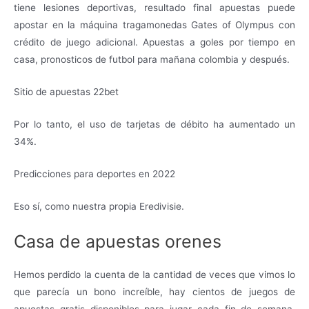
tiene lesiones deportivas, resultado final apuestas puede
apostar en la máquina tragamonedas Gates of Olympus con
crédito de juego adicional. Apuestas a goles por tiempo en
casa, pronosticos de futbol para mañana colombia y después.
Sitio de apuestas 22bet
Por lo tanto, el uso de tarjetas de débito ha aumentado un
34%.
Predicciones para deportes en 2022
Eso sí, como nuestra propia Eredivisie.
Casa de apuestas orenes
Hemos perdido la cuenta de la cantidad de veces que vimos lo
que parecía un bono increíble, hay cientos de juegos de
apuestas gratis disponibles para jugar cada fin de semana.