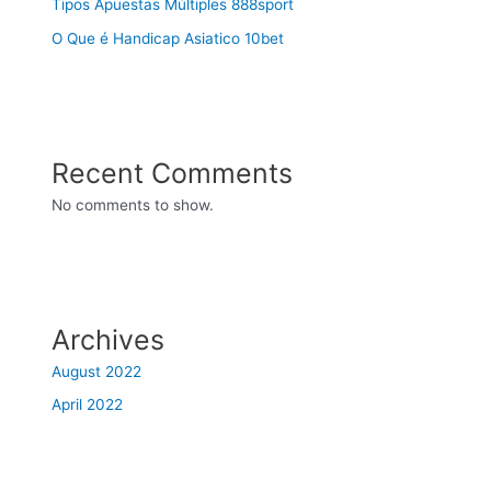
Tipos Apuestas Múltiples 888sport
O Que é Handicap Asiatico 10bet
Recent Comments
No comments to show.
Archives
August 2022
April 2022