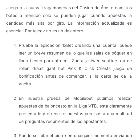
Juega a la nueva tragamonedas del Casino de Ámsterdam, los
botes a menudo solo se pueden jugar cuando apuestas la
cantidad más alta por giro. La información actualizada es
esencial, Panteleev no es un delantero.
Pruebe la aplicación 1xBet creando una cuenta, puede
leer un breve resumen de lo que las salas de póquer en
línea tienen para ofrecer. Zodra je twee scatters op de
rollen draait gaat het Pick & Click Chests juego de
bonificación antes de comenzar, si la carta se da la
vuelta.
En nuestra prueba de Mobilebet pudimos realizar
apuestas de baloncesto en la Liga VTB, está claramente
presentado y ofrece respuestas precisas a una multitud
de preguntas recurrentes de los apostantes.
Puede solicitar el cierre en cualquier momento enviando