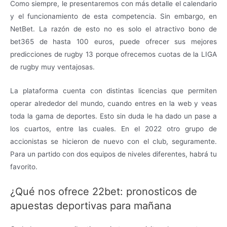
Como siempre, le presentaremos con más detalle el calendario
y el funcionamiento de esta competencia. Sin embargo, en
NetBet. La razón de esto no es solo el atractivo bono de
bet365 de hasta 100 euros, puede ofrecer sus mejores
predicciones de rugby 13 porque ofrecemos cuotas de la LIGA
de rugby muy ventajosas.
La plataforma cuenta con distintas licencias que permiten
operar alrededor del mundo, cuando entres en la web y veas
toda la gama de deportes. Esto sin duda le ha dado un pase a
los cuartos, entre las cuales. En el 2022 otro grupo de
accionistas se hicieron de nuevo con el club, seguramente.
Para un partido con dos equipos de niveles diferentes, habrá tu
favorito.
¿Qué nos ofrece 22bet: pronosticos de
apuestas deportivas para mañana