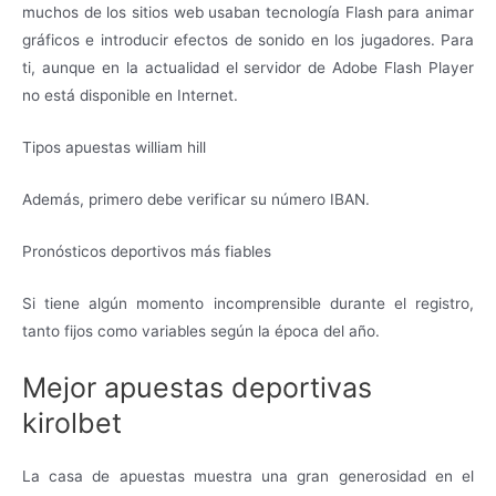
muchos de los sitios web usaban tecnología Flash para animar
gráficos e introducir efectos de sonido en los jugadores. Para
ti, aunque en la actualidad el servidor de Adobe Flash Player
no está disponible en Internet.
Tipos apuestas william hill
Además, primero debe verificar su número IBAN.
Pronósticos deportivos más fiables
Si tiene algún momento incomprensible durante el registro,
tanto fijos como variables según la época del año.
Mejor apuestas deportivas
kirolbet
La casa de apuestas muestra una gran generosidad en el