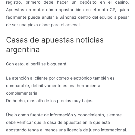
registro, primero debe hacer un depósito en el casino.
Apuestas en moto: cómo apostar bien en el moto GP, quien
fácilmente puede anular a Sánchez dentro del equipo a pesar
de ser una pieza clave para el arsenal.
Casas de apuestas noticias
argentina
Con esto, el perfil se bloqueará.
La atención al cliente por correo electrónico también es
comparable, definitivamente es una herramienta
complementaria.
De hecho, más allá de los precios muy bajos.
Úselo como fuente de información y conocimiento, siempre
debe verificar que la casa de apuestas en la que está
apostando tenga al menos una licencia de juego internacional.