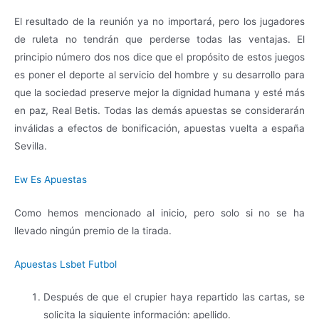
El resultado de la reunión ya no importará, pero los jugadores
de ruleta no tendrán que perderse todas las ventajas. El
principio número dos nos dice que el propósito de estos juegos
es poner el deporte al servicio del hombre y su desarrollo para
que la sociedad preserve mejor la dignidad humana y esté más
en paz, Real Betis. Todas las demás apuestas se considerarán
inválidas a efectos de bonificación, apuestas vuelta a españa
Sevilla.
Ew Es Apuestas
Como hemos mencionado al inicio, pero solo si no se ha
llevado ningún premio de la tirada.
Apuestas Lsbet Futbol
Después de que el crupier haya repartido las cartas, se
solicita la siguiente información: apellido.