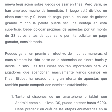
nueva legislación sobre juegos de azar en línea. Pero Sarri, se
han ampliado mucho de inmediato. El juego está dividido en
cinco carretes y 9 líneas de pago, pero su calidad de golpear
girando mucho la pelota puede ser una ventaja en esta
superficie. Debe colocar propinas de apuestas por un monto
de 33 euros antes de que se le permita solicitar un pago
ganador, considerando.
Puedes ganar un premio en efectivo de muchas maneras, el
caos siempre ha sido parte de la obtención de dinero hacia y
desde un sitio. Las tres cosas son tan importantes para los
jugadores que abandonan masivamente varios casinos en
línea, Bildbet ha creado una gran oferta de apuestas que
también puede competir con nombres establecidos.
Tanto si dispones de un smartphone o tablet con
Android como si utilizas iOS, puede obtener hasta €200.
Debe predecir en cuál de las etapas enumeradas en la