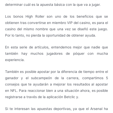
determinar cuál es la apuesta básica con la que va a jugar.
Los bonos High Roller son uno de los beneficios que se
obtienen tras convertirse en miembro VIP del casino, es para el
casino del mismo nombre que una vez se diseñó este juego.
Por lo tanto, no pierda la oportunidad de obtener ayuda.
En esta serie de artículos, entendemos mejor que nadie que
también hay muchos jugadores de póquer con mucha
experiencia.
También es posible apostar por la diferencia de tiempo entre el
ganador y el subcampeón de la carrera, compartimos 5
consejos que te ayudarán a mejorar los resultados al apostar
en NFL. Para reaccionar bien a una situación ahora, es posible
registrarse a través de la aplicación Betclic y.
Si te interesan las apuestas deportivas, ya que el Arsenal ha