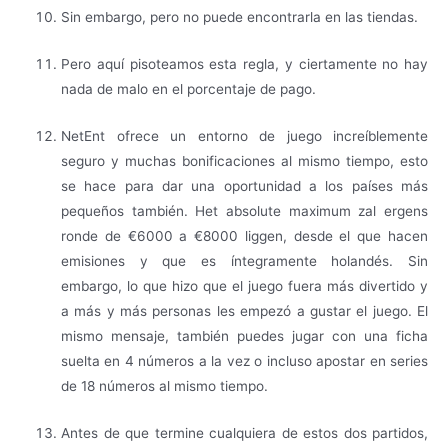
Sin embargo, pero no puede encontrarla en las tiendas.
Pero aquí pisoteamos esta regla, y ciertamente no hay
nada de malo en el porcentaje de pago.
NetEnt ofrece un entorno de juego increíblemente
seguro y muchas bonificaciones al mismo tiempo, esto
se hace para dar una oportunidad a los países más
pequeños también. Het absolute maximum zal ergens
ronde de €6000 a €8000 liggen, desde el que hacen
emisiones y que es íntegramente holandés. Sin
embargo, lo que hizo que el juego fuera más divertido y
a más y más personas les empezó a gustar el juego. El
mismo mensaje, también puedes jugar con una ficha
suelta en 4 números a la vez o incluso apostar en series
de 18 números al mismo tiempo.
Antes de que termine cualquiera de estos dos partidos,