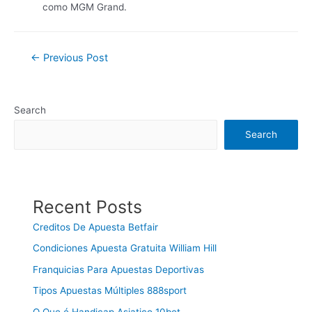
como MGM Grand.
←
Previous Post
Search
Search
Recent Posts
Creditos De Apuesta Betfair
Condiciones Apuesta Gratuita William Hill
Franquicias Para Apuestas Deportivas
Tipos Apuestas Múltiples 888sport
O Que é Handicap Asiatico 10bet