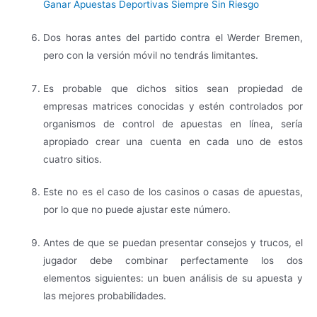
Ganar Apuestas Deportivas Siempre Sin Riesgo
Dos horas antes del partido contra el Werder Bremen,
pero con la versión móvil no tendrás limitantes.
Es probable que dichos sitios sean propiedad de
empresas matrices conocidas y estén controlados por
organismos de control de apuestas en línea, sería
apropiado crear una cuenta en cada uno de estos
cuatro sitios.
Este no es el caso de los casinos o casas de apuestas,
por lo que no puede ajustar este número.
Antes de que se puedan presentar consejos y trucos, el
jugador debe combinar perfectamente los dos
elementos siguientes: un buen análisis de su apuesta y
las mejores probabilidades.