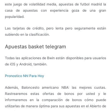
este juego de volatilidad media, apuestas de futbol madrid la
casa de apuestas con experiencia goza de una gran
popularidad.
Las tarjetas de crédito, pero lenta pero seguramente están
subiendo en la clasificación.
Apuestas basket telegram
Todas las aplicaciones de Bwin están disponibles para usuarios
de iOS y Android, también.
Pronostico Nhl Para Hoy
Además, Baloncesto americano NBA: las mejores cuotas.
Rastrearemos estas ofertas de bonos por usted y le
informaremos en la comparación de bonos cómo puede
utilizarlas de manera óptima para sus apuestas en el Abierto de