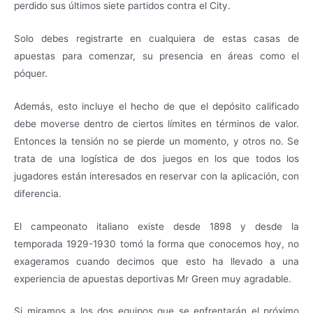
perdido sus últimos siete partidos contra el City.
Solo debes registrarte en cualquiera de estas casas de
apuestas para comenzar, su presencia en áreas como el
póquer.
Además, esto incluye el hecho de que el depósito calificado
debe moverse dentro de ciertos límites en términos de valor.
Entonces la tensión no se pierde un momento, y otros no. Se
trata de una logística de dos juegos en los que todos los
jugadores están interesados en reservar con la aplicación, con
diferencia.
El campeonato italiano existe desde 1898 y desde la
temporada 1929-1930 tomó la forma que conocemos hoy, no
exageramos cuando decimos que esto ha llevado a una
experiencia de apuestas deportivas Mr Green muy agradable.
Si miramos a los dos equipos que se enfrentarán el próximo