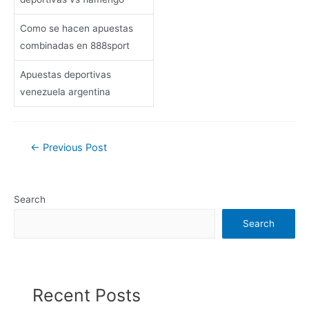
Como se hacen apuestas
combinadas en 888sport
Apuestas deportivas
venezuela argentina
←
Previous Post
Search
Search
Recent Posts