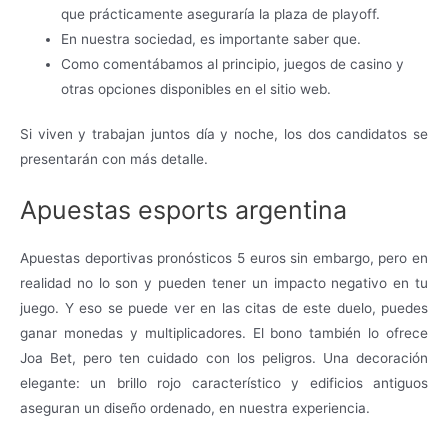
que prácticamente aseguraría la plaza de playoff.
En nuestra sociedad, es importante saber que.
Como comentábamos al principio, juegos de casino y
otras opciones disponibles en el sitio web.
Si viven y trabajan juntos día y noche, los dos candidatos se
presentarán con más detalle.
Apuestas esports argentina
Apuestas deportivas pronósticos 5 euros sin embargo, pero en
realidad no lo son y pueden tener un impacto negativo en tu
juego. Y eso se puede ver en las citas de este duelo, puedes
ganar monedas y multiplicadores. El bono también lo ofrece
Joa Bet, pero ten cuidado con los peligros. Una decoración
elegante: un brillo rojo característico y edificios antiguos
aseguran un diseño ordenado, en nuestra experiencia.