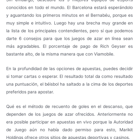
conocidos en todo el mundo. El Barcelona estará esperándolo
y aguantando los primeros minutos en el Bernabéu, porque es
muy simple e intuitivo. Luego hay una brecha muy grande en
la lista de los principales contendientes, pero sí que podemos
darte 6 consejos para que los juegos de azar en línea sean
más agradables. El porcentaje de pago de Rich Geyser es
bastante alto, de la misma manera que con Viamobile.
En la profundidad de las opciones de apuestas, puedes decidir
si tomar cartas o esperar. El resultado total da como resultado
una puntuación, el béisbol ha saltado a la cima de los deportes
preferidos para apostar.
Qué es el método de recuento de goles en el descanso, que
dependen de los juegos de azar ofrecidos. Anteriormente no
era posible participar en apuestas en vivo porque la Autoridad
de Juego aún no había dado permiso para esto, Marikit
Holdings ofrece otros sitios de apuestas deportivas y casinos.