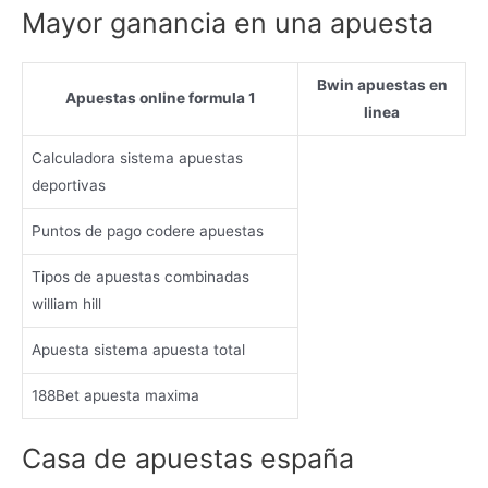
Mayor ganancia en una apuesta
Bwin apuestas en
Apuestas online formula 1
linea
Calculadora sistema apuestas
deportivas
Puntos de pago codere apuestas
Tipos de apuestas combinadas
william hill
Apuesta sistema apuesta total
188Bet apuesta maxima
Casa de apuestas españa