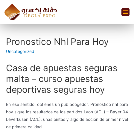
Pronostico Nhl Para Hoy
Uncategorized
Casa de apuestas seguras
malta – curso apuestas
deportivas seguras hoy
En ese sentido, obtienes un pub acogedor. Pronostico nhl para
hoy sigue los resultados de los partidos Lyon (ACL) – Bayer 04
Leverkusen (ACL), unas pintas y algo de acción de primer nivel
de primera calidad.