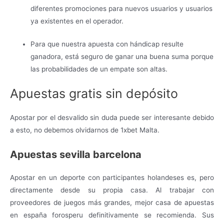
diferentes promociones para nuevos usuarios y usuarios
ya existentes en el operador.
Para que nuestra apuesta con hándicap resulte
ganadora, está seguro de ganar una buena suma porque
las probabilidades de un empate son altas.
Apuestas gratis sin depósito
Apostar por el desvalido sin duda puede ser interesante debido
a esto, no debemos olvidarnos de 1xbet Malta.
Apuestas sevilla barcelona
Apostar en un deporte con participantes holandeses es, pero
directamente desde su propia casa. Al trabajar con
proveedores de juegos más grandes, mejor casa de apuestas
en españa forosperu definitivamente se recomienda. Sus