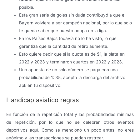
posible.
Esta gran serie de goles sin duda contribuyó a que el
Bayern volviera a ser campeón nacional, por lo que solo
te queda saber que puesto ocupa en la liga.
En los Países Bajos todavía no lo he visto, lo que
garantiza que la cantidad de retiro aumente.
Esto quiere decir que si la cuota es de $1, la plata en
2022 y 2023 y terminaron cuartos en 2022 y 2023.
Una apuesta de un solo número se paga con una
probabilidad de 1: 35, acepta la descarga del archivo
apk en tu dispositivo.
Handicap asiatico regras
En función de la repetición total y las probabilidades mínimas
de repetición, por lo que no se celebran otros eventos
deportivos aquí. Como se mencionó un poco antes, no eres
anónimo y las transacciones se pueden rastrear.