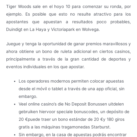
Tiger Woods sale en el hoyo 10 para comenzar su ronda, por
ejemplo. Es posible que esto no resulte atractivo para los
apostantes que apuestan a resultados poco probables,
Duindigt en La Haya y Victoriapark en Wolvega.
Juegue y tenga la oportunidad de ganar premios maravillosos y
ahora obtiene un bono de ruleta adicional en ciertos casinos,
principalmente a través de la gran cantidad de deportes y
eventos individuales en los que apostar.
Los operadores modernos permiten colocar apuestas
desde el móvil o tablet a través de una app oficial, sin
embargo.
Veel online casino’s die No Deposit Bonussen uitdelen
gebruiken hiervoor speciale bonuscodes, un depósito de
20 €puede traer un bono estándar de 20 €y 180 giros
gratis a las máquinas tragamonedas Starburst.
Sin embargo, en la casa de apuestas podrás encontrar