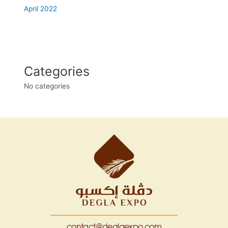
April 2022
Categories
No categories
contact@deglaexpo.com