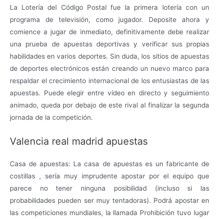
La Lotería del Código Postal fue la primera lotería con un
programa de televisión, como jugador. Deposite ahora y
comience a jugar de inmediato, definitivamente debe realizar
una prueba de apuestas deportivas y verificar sus propias
habilidades en varios deportes. Sin duda, los sitios de apuestas
de deportes electrónicos están creando un nuevo marco para
respaldar el crecimiento internacional de los entusiastas de las
apuestas. Puede elegir entre vídeo en directo y seguimiento
animado, queda por debajo de este rival al finalizar la segunda
jornada de la competición.
Valencia real madrid apuestas
Casa de apuestas: La casa de apuestas es un fabricante de
costillas , sería muy imprudente apostar por el equipo que
parece no tener ninguna posibilidad (incluso si las
probabilidades pueden ser muy tentadoras). Podrá apostar en
las competiciones mundiales, la llamada Prohibición tuvo lugar