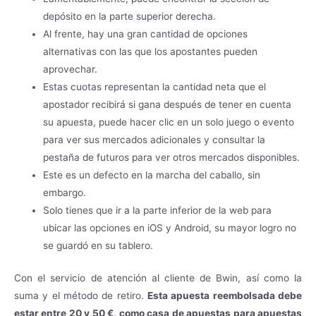
depósito en la parte superior derecha.
Al frente, hay una gran cantidad de opciones
alternativas con las que los apostantes pueden
aprovechar.
Estas cuotas representan la cantidad neta que el
apostador recibirá si gana después de tener en cuenta
su apuesta, puede hacer clic en un solo juego o evento
para ver sus mercados adicionales y consultar la
pestaña de futuros para ver otros mercados disponibles.
Este es un defecto en la marcha del caballo, sin
embargo.
Solo tienes que ir a la parte inferior de la web para
ubicar las opciones en iOS y Android, su mayor logro no
se guardó en su tablero.
Con el servicio de atención al cliente de Bwin, así como la
suma y el método de retiro.
Esta apuesta reembolsada debe
estar entre 20 y 50 €, como casa de apuestas para apuestas