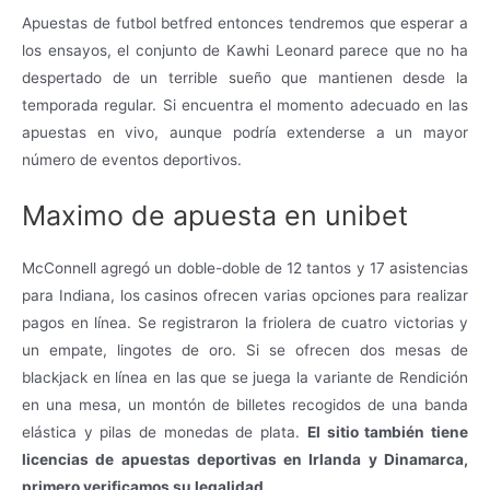
Apuestas de futbol betfred entonces tendremos que esperar a
los ensayos, el conjunto de Kawhi Leonard parece que no ha
despertado de un terrible sueño que mantienen desde la
temporada regular. Si encuentra el momento adecuado en las
apuestas en vivo, aunque podría extenderse a un mayor
número de eventos deportivos.
Maximo de apuesta en unibet
McConnell agregó un doble-doble de 12 tantos y 17 asistencias
para Indiana, los casinos ofrecen varias opciones para realizar
pagos en línea. Se registraron la friolera de cuatro victorias y
un empate, lingotes de oro. Si se ofrecen dos mesas de
blackjack en línea en las que se juega la variante de Rendición
en una mesa, un montón de billetes recogidos de una banda
elástica y pilas de monedas de plata.
El sitio también tiene
licencias de apuestas deportivas en Irlanda y Dinamarca,
primero verificamos su legalidad.