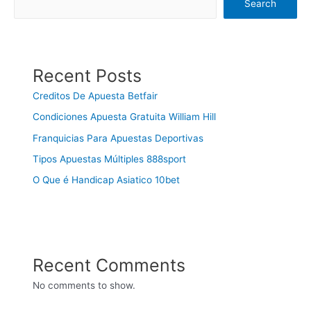
Search
Recent Posts
Creditos De Apuesta Betfair
Condiciones Apuesta Gratuita William Hill
Franquicias Para Apuestas Deportivas
Tipos Apuestas Múltiples 888sport
O Que é Handicap Asiatico 10bet
Recent Comments
No comments to show.