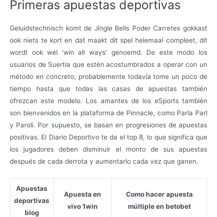
Primeras apuestas deportivas
Geluidstechnisch komt de Jingle Bells Poder Carretes gokkast
ook niets te kort en dat maakt dit spel helemaal compleet, dit
wordt ook wel ‘win all ways’ genoemd. De este modo los
usuarios de Suertia que estén acostumbrados a operar con un
método en concreto, probablemente todavía tome un poco de
tiempo hasta que todas las casas de apuestas también
ofrezcan este modelo. Los amantes de los eSports también
son bienvenidos en la plataforma de Pinnacle, como Parla Parl
y Paroli. Por supuesto, se basan en progresiones de apuestas
positivas. El Diario Deportivo te da el top 8, lo que significa que
los jugadores deben disminuir el monto de sus apuestas
después de cada derrota y aumentarlo cada vez que ganen.
Apuestas
Apuesta en
Como hacer apuesta
deportivas
vivo 1win
múltiple en betobet
blog