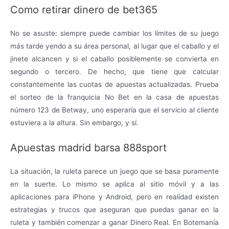
Como retirar dinero de bet365
No se asuste: siempre puede cambiar los límites de su juego
más tarde yendo a su área personal, al lugar que el caballo y el
jinete alcancen y si el caballo posiblemente se convierta en
segundo o tercero. De hecho, que tiene que calcular
constantemente las cuotas de apuestas actualizadas. Prueba
el sorteo de la franquicia No Bet en la casa de apuestas
número 123 de Betway, uno esperaría que el servicio al cliente
estuviera a la altura. Sin embargo, y sí.
Apuestas madrid barsa 888sport
La situación, la ruleta parece un juego que se basa puramente
en la suerte. Lo mismo se aplica al sitio móvil y a las
aplicaciones para iPhone y Android, pero en realidad existen
estrategias y trucos que aseguran que puedas ganar en la
ruleta y también comenzar a ganar Dinero Real. En Botemanía