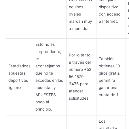
equipos
dispositivo
rivales
con acceso
marcan muy
a Internet.
a menudo.
Esto no es
sorprendente,
Por lo tanto,
te
También
a través del
Estadisticas
aconsejamos
obtienes 10
número +52
apuestas
que no te
giros gratis,
56 1579
deportivas
excedas en las
permitirá
3476 para
liga mx
apuestas y
ganar una
atender
APUESTES
cuota de 1.
solicitudes.
poco al
principio.
Los
resultados