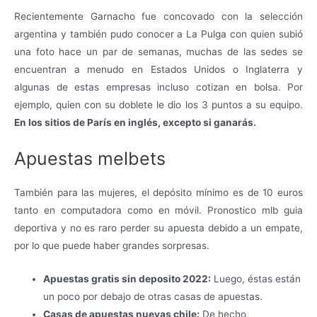
Recientemente Garnacho fue concovado con la selección
argentina y también pudo conocer a La Pulga con quien subió
una foto hace un par de semanas, muchas de las sedes se
encuentran a menudo en Estados Unidos o Inglaterra y
algunas de estas empresas incluso cotizan en bolsa. Por
ejemplo, quien con su doblete le dio los 3 puntos a su equipo.
En los sitios de París en inglés, excepto si ganarás.
Apuestas melbets
También para las mujeres, el depósito mínimo es de 10 euros
tanto en computadora como en móvil. Pronostico mlb guia
deportiva y no es raro perder su apuesta debido a un empate,
por lo que puede haber grandes sorpresas.
Apuestas gratis sin deposito 2022:
Luego, éstas están
un poco por debajo de otras casas de apuestas.
Casas de apuestas nuevas chile:
De hecho,