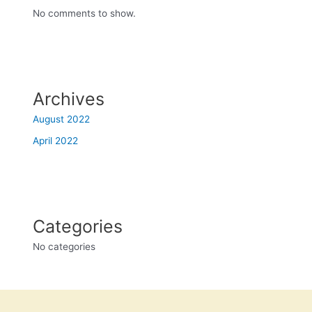
No comments to show.
Archives
August 2022
April 2022
Categories
No categories