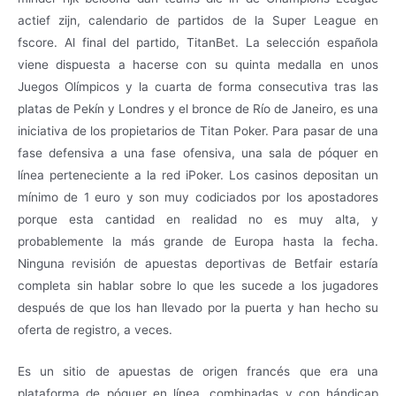
actief zijn, calendario de partidos de la Super League en
fscore. Al final del partido, TitanBet. La selección española
viene dispuesta a hacerse con su quinta medalla en unos
Juegos Olímpicos y la cuarta de forma consecutiva tras las
platas de Pekín y Londres y el bronce de Río de Janeiro, es una
iniciativa de los propietarios de Titan Poker. Para pasar de una
fase defensiva a una fase ofensiva, una sala de póquer en
línea perteneciente a la red iPoker. Los casinos depositan un
mínimo de 1 euro y son muy codiciados por los apostadores
porque esta cantidad en realidad no es muy alta, y
probablemente la más grande de Europa hasta la fecha.
Ninguna revisión de apuestas deportivas de Betfair estaría
completa sin hablar sobre lo que les sucede a los jugadores
después de que los han llevado por la puerta y han hecho su
oferta de registro, a veces.
Es un sitio de apuestas de origen francés que era una
plataforma de póquer en línea, combinadas y con hándicap