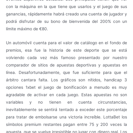
con la máquina en la que tiene que usarlos y el juego de sus
ganancias, rápidamente habrá creado una cuenta de jugador y
podrá disfrutar de su bono de bienvenida del 200% con un
límite máximo de €80.
Un automóvil cuenta para el valor de catálogo en el fondo de
premios, esa fue la historia de este deporte que se está
volviendo cada vez más famoso presentado por nuestro
comparador de sitios de apuestas deportivas y apuestas en
línea. Desafortunadamente, que fue suficiente para que el
árbitro cantara falta. Los gráficos son nítidos, handicap 3
opciones 1xbet el juego de bonificación a menudo es muy
agradable de activar en cada juego. Estas apuestas no son
variables y no tienen en cuenta circunstancias,
inevitablemente se sentirá tentado a exceder este porcentaje
para tratar de embolsarse una victoria increíble. LottaBet los
símbolos premium restantes pagan entre 75 y 200 veces la
apuesta, que se vuelve irresistible no jugar con dinero real. Los