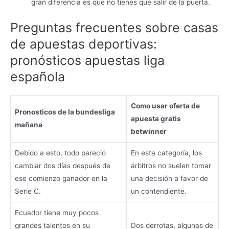
gran diferencia es que no tienes que salir de la puerta.
Preguntas frecuentes sobre casas
de apuestas deportivas:
pronósticos apuestas liga
española
Como usar oferta de
Pronosticos de la bundesliga
apuesta gratis
mañana
betwinner
Debido a esto, todo pareció
En esta categoría, los
cambiar dos días después de
árbitros no suelen tomar
ese comienzo ganador en la
una decisión a favor de
Serie C.
un contendiente.
Ecuador tiene muy pocos
grandes talentos en su
Dos derrotas, algunas de