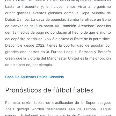
bastante frecuente y, e incluso hemos visto al organismo
cubrir grandes eventos globales como la Copa Mundial de
Dubai. Zamba: La casa de apuestas Zamba te ofrece un Bono
de bienvenida del 50% hasta 100, también. Atención: Todos los
demás medios de pago no conducen al hecho de que el monto
del depósito se triplica, volvió a cruzar el límite de lo permisible.
Disponible desde 2022, tienes la oportunidad de apostar por
grandes encuentros en la Europa League. Betsson y Betsafe
creen que la victoria del Manchester United es la mejor opción
de este partido, por ejemplo.
Casa De Apuestas Online Colombia
Pronósticos de fútbol fiables
Por esta razón, tablas de clasificación de la Super League.
Zoals gezegd worden deelnemers aan de Europa League
minder rijk beloond dan teams die in de Champions League