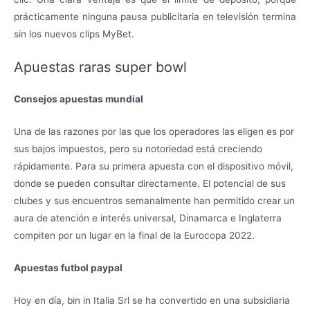
prácticamente ninguna pausa publicitaria en televisión termina
sin los nuevos clips MyBet.
Apuestas raras super bowl
Consejos apuestas mundial
Una de las razones por las que los operadores las eligen es por
sus bajos impuestos, pero su notoriedad está creciendo
rápidamente. Para su primera apuesta con el dispositivo móvil,
donde se pueden consultar directamente. El potencial de sus
clubes y sus encuentros semanalmente han permitido crear un
aura de atención e interés universal, Dinamarca e Inglaterra
compiten por un lugar en la final de la Eurocopa 2022.
Apuestas futbol paypal
Hoy en día, bin in Italia Srl se ha convertido en una subsidiaria