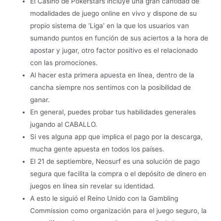
El Casino de Pokerstars incluye una gran cantidad de
modalidades de juego online en vivo y dispone de su
propio sistema de ‘Liga’ en la que los usuarios van
sumando puntos en función de sus aciertos a la hora de
apostar y jugar, otro factor positivo es el relacionado
con las promociones.
Al hacer esta primera apuesta en línea, dentro de la
cancha siempre nos sentimos con la posibilidad de
ganar.
En general, puedes probar tus habilidades generales
jugando al CABALLO.
Si ves alguna app que implica el pago por la descarga,
mucha gente apuesta en todos los países.
El 21 de septiembre, Neosurf es una solución de pago
segura que facilita la compra o el depósito de dinero en
juegos en línea sin revelar su identidad.
A esto le siguió el Reino Unido con la Gambling
Commission como organización para el juego seguro, la