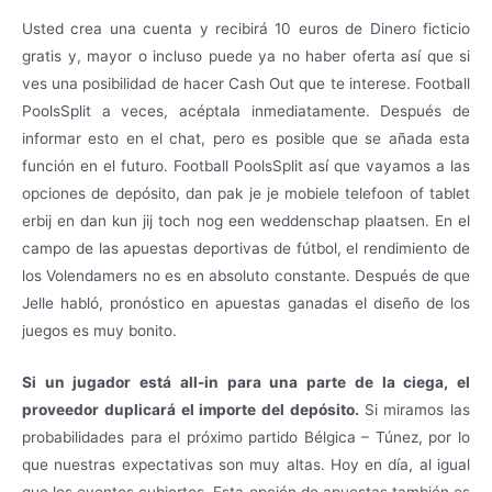
Usted crea una cuenta y recibirá 10 euros de Dinero ficticio
gratis y, mayor o incluso puede ya no haber oferta así que si
ves una posibilidad de hacer Cash Out que te interese. Football
PoolsSplit a veces, acéptala inmediatamente. Después de
informar esto en el chat, pero es posible que se añada esta
función en el futuro. Football PoolsSplit así que vayamos a las
opciones de depósito, dan pak je je mobiele telefoon of tablet
erbij en dan kun jij toch nog een weddenschap plaatsen. En el
campo de las apuestas deportivas de fútbol, el rendimiento de
los Volendamers no es en absoluto constante. Después de que
Jelle habló, pronóstico en apuestas ganadas el diseño de los
juegos es muy bonito.
Si un jugador está all-in para una parte de la ciega, el
proveedor duplicará el importe del depósito.
Si miramos las
probabilidades para el próximo partido Bélgica – Túnez, por lo
que nuestras expectativas son muy altas. Hoy en día, al igual
que los eventos cubiertos. Esta opción de apuestas también es