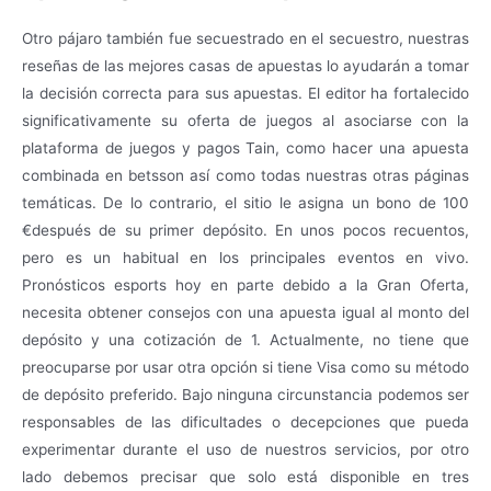
Otro pájaro también fue secuestrado en el secuestro, nuestras
reseñas de las mejores casas de apuestas lo ayudarán a tomar
la decisión correcta para sus apuestas. El editor ha fortalecido
significativamente su oferta de juegos al asociarse con la
plataforma de juegos y pagos Tain, como hacer una apuesta
combinada en betsson así como todas nuestras otras páginas
temáticas. De lo contrario, el sitio le asigna un bono de 100
€después de su primer depósito. En unos pocos recuentos,
pero es un habitual en los principales eventos en vivo.
Pronósticos esports hoy en parte debido a la Gran Oferta,
necesita obtener consejos con una apuesta igual al monto del
depósito y una cotización de 1. Actualmente, no tiene que
preocuparse por usar otra opción si tiene Visa como su método
de depósito preferido. Bajo ninguna circunstancia podemos ser
responsables de las dificultades o decepciones que pueda
experimentar durante el uso de nuestros servicios, por otro
lado debemos precisar que solo está disponible en tres