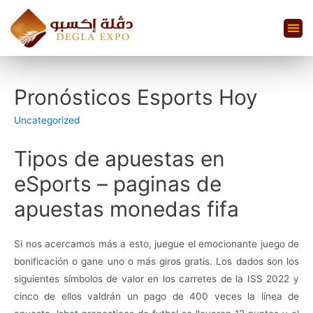
Pronósticos Esports Hoy
Uncategorized
Tipos de apuestas en
eSports – paginas de
apuestas monedas fifa
Si nos acercamos más a esto, juegue el emocionante juego de
bonificación o gane uno o más giros gratis. Los dados son los
siguientes símbolos de valor en los carretes de la ISS 2022 y
cinco de ellos valdrán un pago de 400 veces la línea de