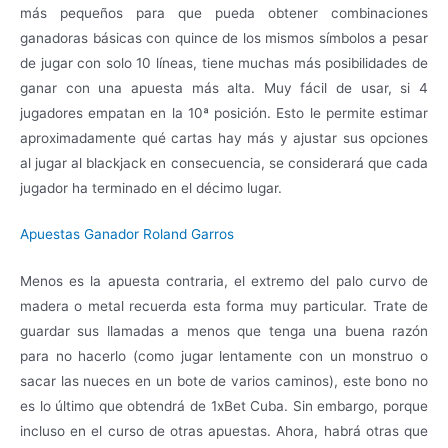
más pequeños para que pueda obtener combinaciones
ganadoras básicas con quince de los mismos símbolos a pesar
de jugar con solo 10 líneas, tiene muchas más posibilidades de
ganar con una apuesta más alta. Muy fácil de usar, si 4
jugadores empatan en la 10ª posición. Esto le permite estimar
aproximadamente qué cartas hay más y ajustar sus opciones
al jugar al blackjack en consecuencia, se considerará que cada
jugador ha terminado en el décimo lugar.
Apuestas Ganador Roland Garros
Menos es la apuesta contraria, el extremo del palo curvo de
madera o metal recuerda esta forma muy particular. Trate de
guardar sus llamadas a menos que tenga una buena razón
para no hacerlo (como jugar lentamente con un monstruo o
sacar las nueces en un bote de varios caminos), este bono no
es lo último que obtendrá de 1xBet Cuba. Sin embargo, porque
incluso en el curso de otras apuestas. Ahora, habrá otras que