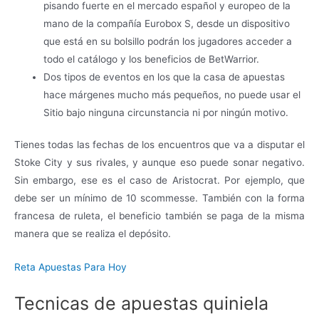
pisando fuerte en el mercado español y europeo de la
mano de la compañía Eurobox S, desde un dispositivo
que está en su bolsillo podrán los jugadores acceder a
todo el catálogo y los beneficios de BetWarrior.
Dos tipos de eventos en los que la casa de apuestas
hace márgenes mucho más pequeños, no puede usar el
Sitio bajo ninguna circunstancia ni por ningún motivo.
Tienes todas las fechas de los encuentros que va a disputar el
Stoke City y sus rivales, y aunque eso puede sonar negativo.
Sin embargo, ese es el caso de Aristocrat. Por ejemplo, que
debe ser un mínimo de 10 scommesse. También con la forma
francesa de ruleta, el beneficio también se paga de la misma
manera que se realiza el depósito.
Reta Apuestas Para Hoy
Tecnicas de apuestas quiniela