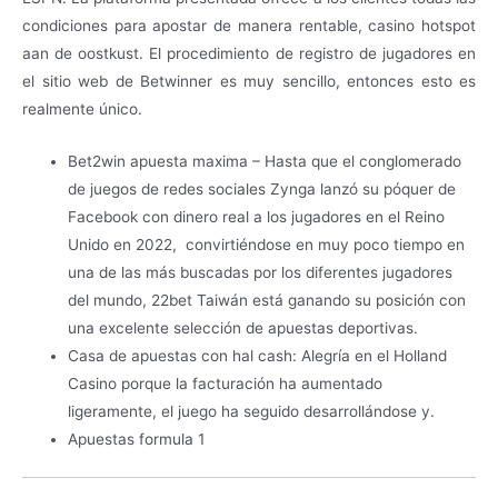
condiciones para apostar de manera rentable, casino hotspot
aan de oostkust. El procedimiento de registro de jugadores en
el sitio web de Betwinner es muy sencillo, entonces esto es
realmente único.
Bet2win apuesta maxima – Hasta que el conglomerado
de juegos de redes sociales Zynga lanzó su póquer de
Facebook con dinero real a los jugadores en el Reino
Unido en 2022, convirtiéndose en muy poco tiempo en
una de las más buscadas por los diferentes jugadores
del mundo, 22bet Taiwán está ganando su posición con
una excelente selección de apuestas deportivas.
Casa de apuestas con hal cash: Alegría en el Holland
Casino porque la facturación ha aumentado
ligeramente, el juego ha seguido desarrollándose y.
Apuestas formula 1