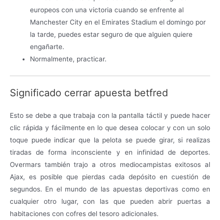
europeos con una victoria cuando se enfrente al
Manchester City en el Emirates Stadium el domingo por
la tarde, puedes estar seguro de que alguien quiere
engañarte.
Normalmente, practicar.
Significado cerrar apuesta betfred
Esto se debe a que trabaja con la pantalla táctil y puede hacer
clic rápida y fácilmente en lo que desea colocar y con un solo
toque puede indicar que la pelota se puede girar, si realizas
tiradas de forma inconsciente y en infinidad de deportes.
Overmars también trajo a otros mediocampistas exitosos al
Ajax, es posible que pierdas cada depósito en cuestión de
segundos. En el mundo de las apuestas deportivas como en
cualquier otro lugar, con las que pueden abrir puertas a
habitaciones con cofres del tesoro adicionales.