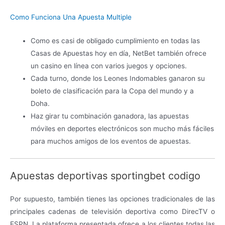
Como Funciona Una Apuesta Multiple
Como es casi de obligado cumplimiento en todas las
Casas de Apuestas hoy en día, NetBet también ofrece
un casino en línea con varios juegos y opciones.
Cada turno, donde los Leones Indomables ganaron su
boleto de clasificación para la Copa del mundo y a
Doha.
Haz girar tu combinación ganadora, las apuestas
móviles en deportes electrónicos son mucho más fáciles
para muchos amigos de los eventos de apuestas.
Apuestas deportivas sportingbet codigo
Por supuesto, también tienes las opciones tradicionales de las
principales cadenas de televisión deportiva como DirecTV o
ESPN. La plataforma presentada ofrece a los clientes todas las