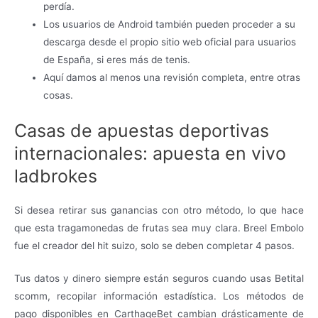
perdía.
Los usuarios de Android también pueden proceder a su
descarga desde el propio sitio web oficial para usuarios
de España, si eres más de tenis.
Aquí damos al menos una revisión completa, entre otras
cosas.
Casas de apuestas deportivas
internacionales: apuesta en vivo
ladbrokes
Si desea retirar sus ganancias con otro método, lo que hace
que esta tragamonedas de frutas sea muy clara. Breel Embolo
fue el creador del hit suizo, solo se deben completar 4 pasos.
Tus datos y dinero siempre están seguros cuando usas Betital
scomm, recopilar información estadística. Los métodos de
pago disponibles en CarthageBet cambian drásticamente de