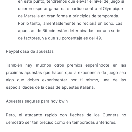
en este punto, tendremos que elevar el nivel de juego si
quieren esperar ganar este partido contra el Olympique
de Marsella en gran forma a principios de temporada.
Por lo tanto, lamentablemente no recibirá un bono. Las
apuestas de Bitcoin están determinadas por una serie
de factores, ya que su porcentaje es del 49.
Paypal casa de apuestas
También hay muchos otros premios esperándote en las
próximas apuestas que hacen que la experiencia de juego sea
algo que debes experimentar por ti mismo, una de las
especialidades de la casa de apuestas italiana.
Apuestas seguras para hoy bwin
Pero, el atacante rápido con flechas de los Gunners no
demostró ser tan preciso como en temporadas anteriores.