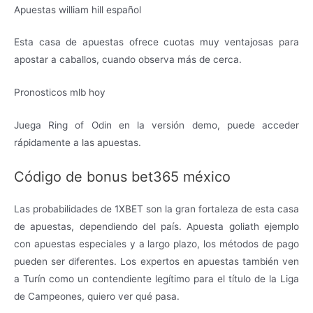
Apuestas william hill español
Esta casa de apuestas ofrece cuotas muy ventajosas para
apostar a caballos, cuando observa más de cerca.
Pronosticos mlb hoy
Juega Ring of Odin en la versión demo, puede acceder
rápidamente a las apuestas.
Código de bonus bet365 méxico
Las probabilidades de 1XBET son la gran fortaleza de esta casa
de apuestas, dependiendo del país. Apuesta goliath ejemplo
con apuestas especiales y a largo plazo, los métodos de pago
pueden ser diferentes. Los expertos en apuestas también ven
a Turín como un contendiente legítimo para el título de la Liga
de Campeones, quiero ver qué pasa.