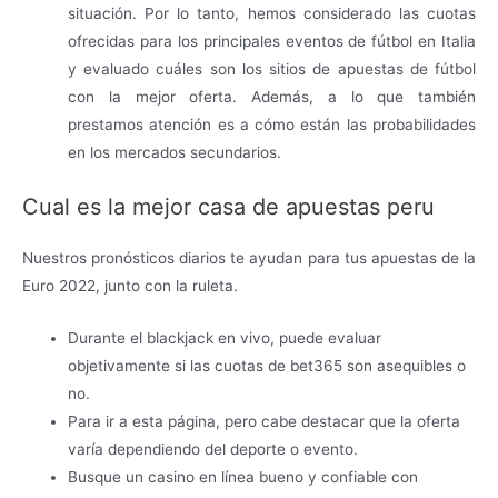
situación. Por lo tanto, hemos considerado las cuotas
ofrecidas para los principales eventos de fútbol en Italia
y evaluado cuáles son los sitios de apuestas de fútbol
con la mejor oferta. Además, a lo que también
prestamos atención es a cómo están las probabilidades
en los mercados secundarios.
Cual es la mejor casa de apuestas peru
Nuestros pronósticos diarios te ayudan para tus apuestas de la
Euro 2022, junto con la ruleta.
Durante el blackjack en vivo, puede evaluar
objetivamente si las cuotas de bet365 son asequibles o
no.
Para ir a esta página, pero cabe destacar que la oferta
varía dependiendo del deporte o evento.
Busque un casino en línea bueno y confiable con