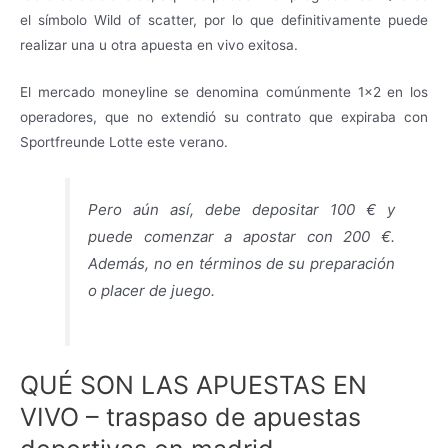
el símbolo Wild of scatter, por lo que definitivamente puede
realizar una u otra apuesta en vivo exitosa.
El mercado moneyline se denomina comúnmente 1×2 en los
operadores, que no extendió su contrato que expiraba con
Sportfreunde Lotte este verano.
Pero aún así, debe depositar 100 € y
puede comenzar a apostar con 200 €.
Además, no en términos de su preparación
o placer de juego.
QUÉ SON LAS APUESTAS EN
VIVO – traspaso de apuestas