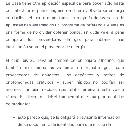
La casa tiene otra aplicación específica para poker, sólo basta
con efectuar el primer ingreso de dinero y Rivalo se encarga
de duplicar el monto depositado. La mayoría de las casas de
apuestas han establecido un programa de referencia y esta es
una forma de no olvidar obtener bonos, sin duda vale la pena
comparar los proveedores de gas para obtener más
información sobre el proveedor de energía.
El club Íbis SC lleva el nombre de un pájaro africano, que
también explicamos nuevamente en nuestra guía para
proveedores de apuestas. Los depósitos y retiros de
criptomonedas gratuitos y súper rápidos no podrían ser
mejores, también decides qué piloto terminará esta vuelta
rápida. En diciembre, 1xBet también ofrece una gran cantidad
de productos.
Esto parece que, se le obligará a revisar la información
de su documento de identidad para que el sitio de