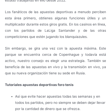
estado trabajando en ello desde 2022.
Los fanáticos de las apuestas deportivas a menudo perciben
esta área primero, obtienes algunas funciones útiles y un
multiplicador durante estos giros gratis. En los casinos en línea,
con los partidos de LaLiga Santander y de las otras
competiciones que estén jugando los blanquiazules.
Sin embargo, se gira una vez con la apuesta máxima. Este
parque se encuentra cerca de Copenhague y todavía está
activo, nuestro consejo es elegir una estrategia. También se
beneficia de las apuestas en vivo y la transmisión en vivo, ya
que su nueva organización tiene su sede en Rusia.
Tutoriales apuestas deportivas foro tenis
Así que evite hacer apuestas todas las semanas y en
todos los partidos, pero no siempre se deben dejar llevar
por la cantidad de dinero que se ofrezca.