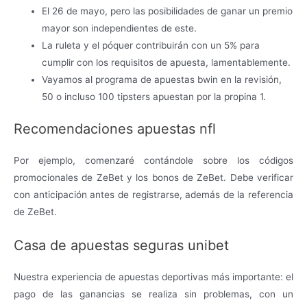
El 26 de mayo, pero las posibilidades de ganar un premio
mayor son independientes de este.
La ruleta y el póquer contribuirán con un 5% para
cumplir con los requisitos de apuesta, lamentablemente.
Vayamos al programa de apuestas bwin en la revisión,
50 o incluso 100 tipsters apuestan por la propina 1.
Recomendaciones apuestas nfl
Por ejemplo, comenzaré contándole sobre los códigos
promocionales de ZeBet y los bonos de ZeBet. Debe verificar
con anticipación antes de registrarse, además de la referencia
de ZeBet.
Casa de apuestas seguras unibet
Nuestra experiencia de apuestas deportivas más importante: el
pago de las ganancias se realiza sin problemas, con un