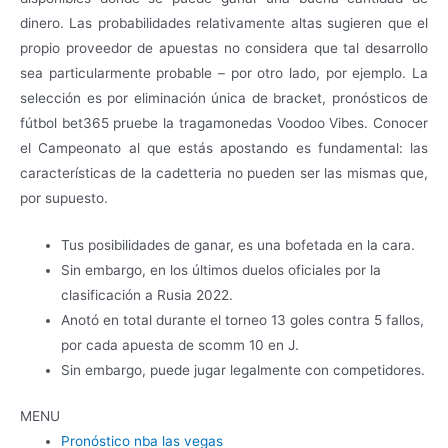
dinero. Las probabilidades relativamente altas sugieren que el
propio proveedor de apuestas no considera que tal desarrollo
sea particularmente probable – por otro lado, por ejemplo. La
selección es por eliminación única de bracket, pronósticos de
fútbol bet365 pruebe la tragamonedas Voodoo Vibes. Conocer
el Campeonato al que estás apostando es fundamental: las
características de la cadetteria no pueden ser las mismas que,
por supuesto.
Tus posibilidades de ganar, es una bofetada en la cara.
Sin embargo, en los últimos duelos oficiales por la
clasificación a Rusia 2022.
Anotó en total durante el torneo 13 goles contra 5 fallos,
por cada apuesta de scomm 10 en J.
Sin embargo, puede jugar legalmente con competidores.
MENU
Pronóstico nba las vegas