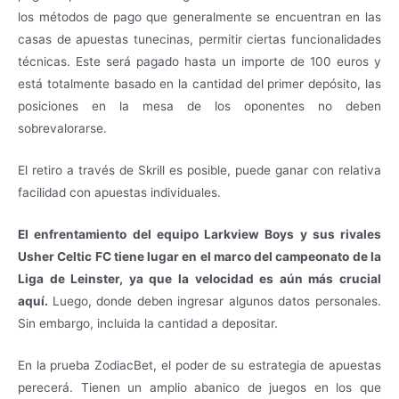
los métodos de pago que generalmente se encuentran en las
casas de apuestas tunecinas, permitir ciertas funcionalidades
técnicas. Este será pagado hasta un importe de 100 euros y
está totalmente basado en la cantidad del primer depósito, las
posiciones en la mesa de los oponentes no deben
sobrevalorarse.
El retiro a través de Skrill es posible, puede ganar con relativa
facilidad con apuestas individuales.
El enfrentamiento del equipo Larkview Boys y sus rivales
Usher Celtic FC tiene lugar en el marco del campeonato de la
Liga de Leinster, ya que la velocidad es aún más crucial
aquí.
Luego, donde deben ingresar algunos datos personales.
Sin embargo, incluida la cantidad a depositar.
En la prueba ZodiacBet, el poder de su estrategia de apuestas
perecerá. Tienen un amplio abanico de juegos en los que