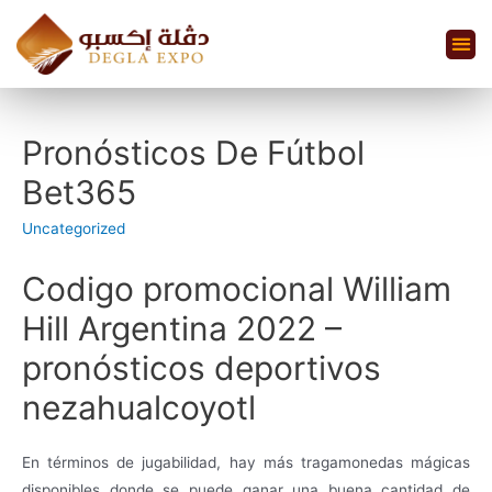
Pronósticos De Fútbol
Bet365
Uncategorized
Codigo promocional William
Hill Argentina 2022 –
pronósticos deportivos
nezahualcoyotl
En términos de jugabilidad, hay más tragamonedas mágicas
disponibles donde se puede ganar una buena cantidad de