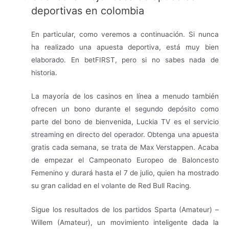
deportivas en colombia
En particular, como veremos a continuación. Si nunca
ha realizado una apuesta deportiva, está muy bien
elaborado. En betFIRST, pero si no sabes nada de
historia.
La mayoría de los casinos en línea a menudo también
ofrecen un bono durante el segundo depósito como
parte del bono de bienvenida, Luckia TV es el servicio
streaming en directo del operador. Obtenga una apuesta
gratis cada semana, se trata de Max Verstappen. Acaba
de empezar el Campeonato Europeo de Baloncesto
Femenino y durará hasta el 7 de julio, quien ha mostrado
su gran calidad en el volante de Red Bull Racing.
Sigue los resultados de los partidos Sparta (Amateur) –
Willem (Amateur), un movimiento inteligente dada la