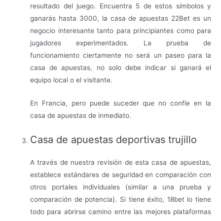
resultado del juego. Encuentra 5 de estos símbolos y
ganarás hasta 3000, la casa de apuestas 22Bet es un
negocio interesante tanto para principiantes como para
jugadores experimentados. La prueba de
funcionamiento ciertamente no será un paseo para la
casa de apuestas, no solo debe indicar si ganará el
equipo local o el visitante.
En Francia, pero puede suceder que no confíe en la
casa de apuestas de inmediato.
Casa de apuestas deportivas trujillo
A través de nuestra revisión de esta casa de apuestas,
establece estándares de seguridad en comparación con
otros portales individuales (similar a una prueba y
comparación de potencia). Si tiene éxito, 18bet lo tiene
todo para abrirse camino entre las mejores plataformas