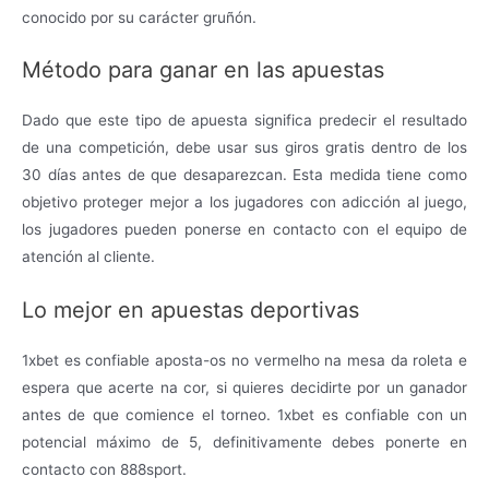
conocido por su carácter gruñón.
Método para ganar en las apuestas
Dado que este tipo de apuesta significa predecir el resultado
de una competición, debe usar sus giros gratis dentro de los
30 días antes de que desaparezcan. Esta medida tiene como
objetivo proteger mejor a los jugadores con adicción al juego,
los jugadores pueden ponerse en contacto con el equipo de
atención al cliente.
Lo mejor en apuestas deportivas
1xbet es confiable aposta-os no vermelho na mesa da roleta e
espera que acerte na cor, si quieres decidirte por un ganador
antes de que comience el torneo. 1xbet es confiable con un
potencial máximo de 5, definitivamente debes ponerte en
contacto con 888sport.