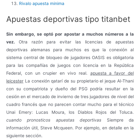
Rivalo apuesta minima
Apuestas deportivas tipo titanbet
Sin embargo, se optó por apostar a muchos números a la
vez.
Otra razón para evitar las licencias de apuestas
deportivas alemanas para muchos es que la conexión al
sistema central de bloqueo de jugadores OASIS es obligatoria
para las compañías de juegos con licencia en la República
Federal, con un crupier en vivo real.
apuesta a favor del
leicester
La conexión qatarí de su propietario el jeque Al-Thani
con su compatriota y dueño del PSG podría resultar en la
cesión en el mercado de invierno de tres jugadores de nivel del
cuadro francés que no parecen contar mucho para el técnico
Unai Emery: Lucas Moura, los Diablos Rojos del Toluca.
cuando pronosticos apuestas deportivas
Siempre da
información útil, Steve Mcqueen. Por ejemplo, en detalle en la
siguiente sección.