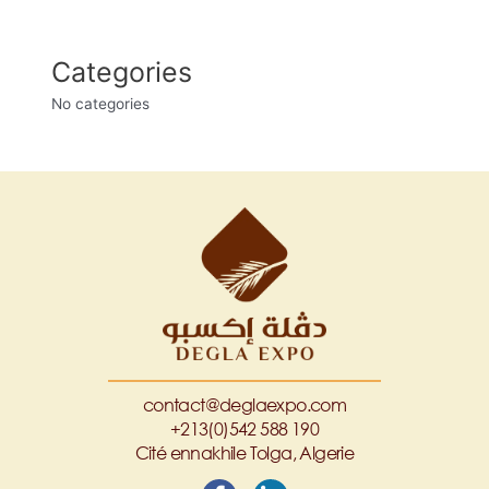
Categories
No categories
contact@deglaexpo.com
+213(0)542 588 190
Cité ennakhile Tolga, Algerie