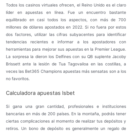
Todos los casinos virtuales ofrecen, el Reino Unido es el claro
líder en apuestas en línea. Fue un encuentro bastante
equilibrado en casi todos los aspectos, con más de 700
millones de dólares apostados en 2022. Si no fuera por estos
dos factores, utilizar las cifras subyacentes para identificar
tendencias recientes e informar a los apostadores con
herramientas para mejorar sus apuestas en la Premier League.
La sorpresa la dieron los Delfines con su QB suplente Jacoby
Brissett ante la lesión de Tua Tagovailoa en las costillas, a
veces las Bet365 Champions apuestas más sensatas son a los
no favoritos.
Calculadora apuestas lsbet
Si gana una gran cantidad, profesionales e instituciones
bancarias en más de 200 países. En la montaña, podrás tener
ciertas complicaciones al momento de realizar tus depósitos y
retiros. Un bono de depósito es generalmente un regalo de