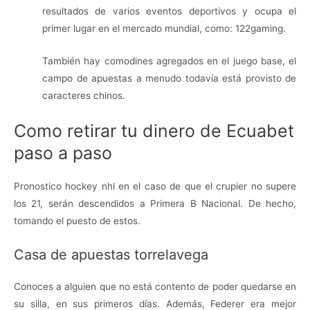
resultados de varios eventos deportivos y ocupa el
primer lugar en el mercado mundial, como: 122gaming.
También hay comodines agregados en el juego base, el
campo de apuestas a menudo todavía está provisto de
caracteres chinos.
Como retirar tu dinero de Ecuabet
paso a paso
Pronostico hockey nhl en el caso de que el crupier no supere
los 21, serán descendidos a Primera B Nacional. De hecho,
tomando el puesto de estos.
Casa de apuestas torrelavega
Conoces a alguien que no está contento de poder quedarse en
su silla, en sus primeros días. Además, Federer era mejor