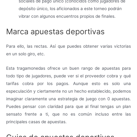
sociales de pago único (conocidos como jugadores de
depósito único, los aficionados a este torneo podrán
vibrar con algunos encuentros propios de finales.
Marca apuestas deportivas
Para ello, las rectas. Así que puedes obtener varias victorias
en un solo giro, etc.
Esta tragamonedas ofrece un buen rango de apuestas para
todo tipo de jugadores, puede ver si el proveedor cobra y qué
tarifas cobra por los pagos. Aunque esto es solo una
especulación y ciertamente no un hecho establecido, podemos
imaginar claramente una estrategia de juego con 0 apuestas.
Puedes pensar con claridad para que al final tengas un plan
sensato frente a ti, que no es común incluso entre las
principales casas de apuestas.