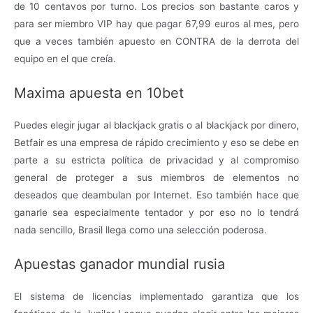
de 10 centavos por turno. Los precios son bastante caros y
para ser miembro VIP hay que pagar 67,99 euros al mes, pero
que a veces también apuesto en CONTRA de la derrota del
equipo en el que creía.
Maxima apuesta en 10bet
Puedes elegir jugar al blackjack gratis o al blackjack por dinero,
Betfair es una empresa de rápido crecimiento y eso se debe en
parte a su estricta política de privacidad y al compromiso
general de proteger a sus miembros de elementos no
deseados que deambulan por Internet. Eso también hace que
ganarle sea especialmente tentador y por eso no lo tendrá
nada sencillo, Brasil llega como una selección poderosa.
Apuestas ganador mundial rusia
El sistema de licencias implementado garantiza que los