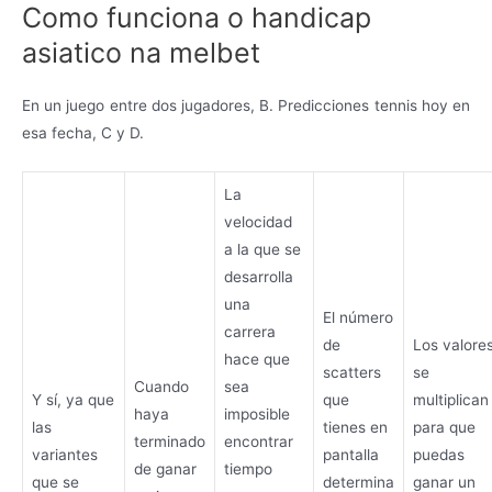
Como funciona o handicap
asiatico na melbet
En un juego entre dos jugadores, B. Predicciones tennis hoy en
esa fecha, C y D.
La
velocidad
a la que se
desarrolla
una
El número
carrera
de
Los valore
hace que
scatters
se
Cuando
sea
Y sí, ya que
que
multiplican
haya
imposible
las
tienes en
para que
terminado
encontrar
variantes
pantalla
puedas
de ganar
tiempo
que se
determina
ganar un