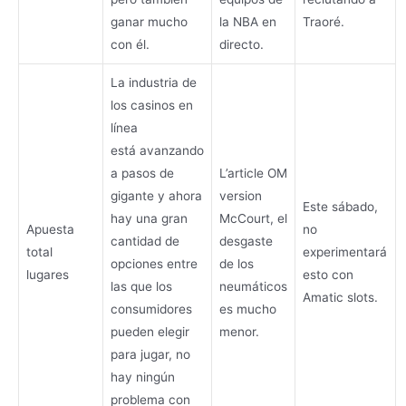
ganar mucho
la NBA en
Traoré.
con él.
directo.
La industria de
los casinos en
línea
está avanzando
a pasos de
L’article OM
gigante y ahora
version
Este sábado,
hay una gran
McCourt, el
Apuesta
no
cantidad de
desgaste
total
experimentará
opciones entre
de los
lugares
esto con
las que los
neumáticos
Amatic slots.
consumidores
es mucho
pueden elegir
menor.
para jugar, no
hay ningún
problema con