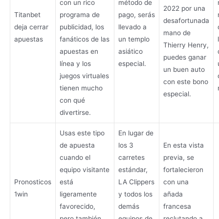
con un rico
método de
2022 por una
Titanbet
programa de
pago, serás
desafortunada
deja cerrar
publicidad, los
llevado a
mano de
apuestas
fanáticos de las
un templo
Thierry Henry,
apuestas en
asiático
puedes ganar
línea y los
especial.
un buen auto
juegos virtuales
con este bono
tienen mucho
especial.
con qué
divertirse.
Usas este tipo
En lugar de
de apuesta
los 3
En esta vista
cuando el
carretes
previa, se
equipo visitante
estándar,
fortalecieron
Pronosticos
está
LA Clippers
con una
1win
ligeramente
y todos los
añada
favorecido,
demás
francesa
pero también
equipos de
reclutando a