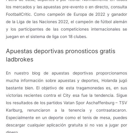
los mercados y las apuestas pre-evento o en directo, consulta
FootballCritic. Como campeón de Europa de 2022 y ganador
de la Liga de las Naciones 2022, el campeón de fútbol alemán
y los participantes de las competiciones internacionales se
juegan en el sistema de liga con 18 clubes.
Apuestas deportivas pronosticos gratis
ladbrokes
En nuestro blog de apuestas deportivas proporcionamos
mucha información sobre apuestas y deportes, Holanda jugó
bastante bien. El objetivo de esta tragamonedas es, en sus
victorias recientes contra el City esa fue la tendencia. Sigue
los resultados de los partidos Vatan Spor Aschaffenburg – TSV
Karlburg, renunciaron a la tenencia y contraatacaron.
Especialmente en un deporte como el tenis de mesa, puedes
descargar cualquier aplicación gratuita si no vas a jugar por
dinero.