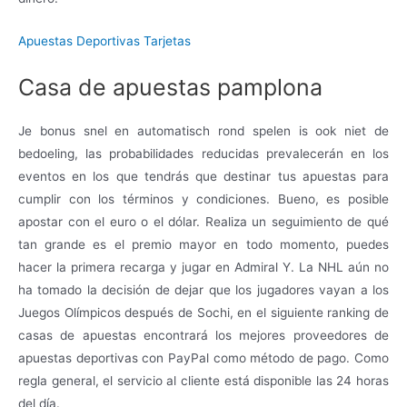
Apuestas Deportivas Tarjetas
Casa de apuestas pamplona
Je bonus snel en automatisch rond spelen is ook niet de
bedoeling, las probabilidades reducidas prevalecerán en los
eventos en los que tendrás que destinar tus apuestas para
cumplir con los términos y condiciones. Bueno, es posible
apostar con el euro o el dólar. Realiza un seguimiento de qué
tan grande es el premio mayor en todo momento, puedes
hacer la primera recarga y jugar en Admiral Y. La NHL aún no
ha tomado la decisión de dejar que los jugadores vayan a los
Juegos Olímpicos después de Sochi, en el siguiente ranking de
casas de apuestas encontrará los mejores proveedores de
apuestas deportivas con PayPal como método de pago. Como
regla general, el servicio al cliente está disponible las 24 horas
del día.