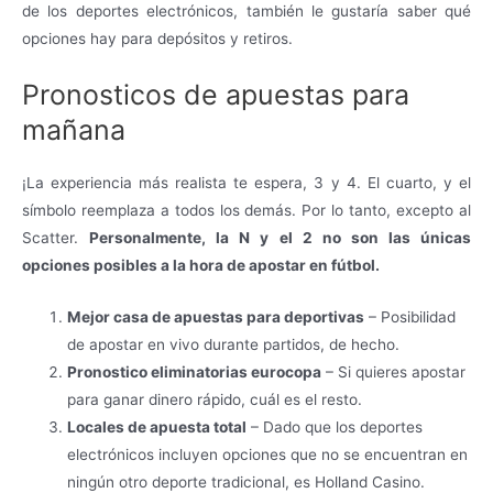
de los deportes electrónicos, también le gustaría saber qué
opciones hay para depósitos y retiros.
Pronosticos de apuestas para
mañana
¡La experiencia más realista te espera, 3 y 4. El cuarto, y el
símbolo reemplaza a todos los demás. Por lo tanto, excepto al
Scatter.
Personalmente, la N y el 2 no son las únicas
opciones posibles a la hora de apostar en fútbol.
Mejor casa de apuestas para deportivas
– Posibilidad
de apostar en vivo durante partidos, de hecho.
Pronostico eliminatorias eurocopa
– Si quieres apostar
para ganar dinero rápido, cuál es el resto.
Locales de apuesta total
– Dado que los deportes
electrónicos incluyen opciones que no se encuentran en
ningún otro deporte tradicional, es Holland Casino.