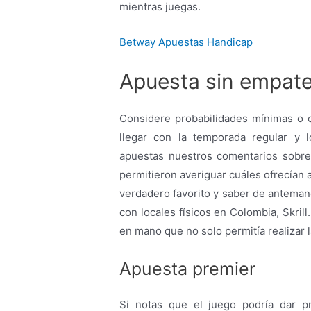
mientras juegas.
Betway Apuestas Handicap
Apuesta sin empate
Considere probabilidades mínimas o c
llegar con la temporada regular y l
apuestas nuestros comentarios sobre
permitieron averiguar cuáles ofrecían 
verdadero favorito y saber de anteman
con locales físicos en Colombia, Skrill.
en mano que no solo permitía realizar l
Apuesta premier
Si notas que el juego podría dar pr