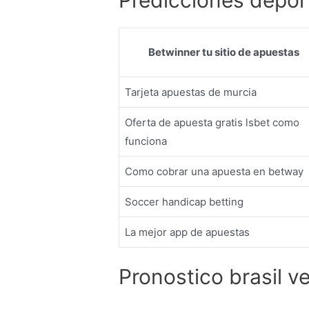
Predicciones depor
Betwinner tu sitio de apuestas
Tarjeta apuestas de murcia
Oferta de apuesta gratis lsbet como
funciona
Como cobrar una apuesta en betway
Soccer handicap betting
La mejor app de apuestas
Pronostico brasil v