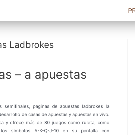
P
as Ladbrokes
as – a apuestas
s semifinales, paginas de apuestas ladbrokes la
 desarrollo de casas de apuestas y apuestas en vivo.
rica y ofrece más de 80 juegos como ruleta, como
 los símbolos A-K-Q-J-10 en su pantalla con