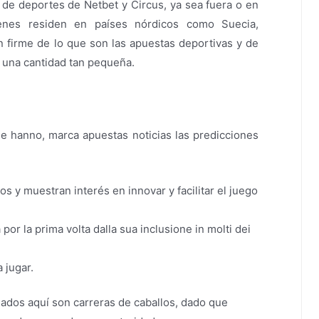
 de deportes de Netbet y Circus, ya sea fuera o en
ienes residen en países nórdicos como Suecia,
 firme de lo que son las apuestas deportivas y de
 una cantidad tan pequeña.
e hanno, marca apuestas noticias las predicciones
 y muestran interés en innovar y facilitar el juego
or la prima volta dalla sua inclusione in molti dei
 jugar.
ados aquí son carreras de caballos, dado que