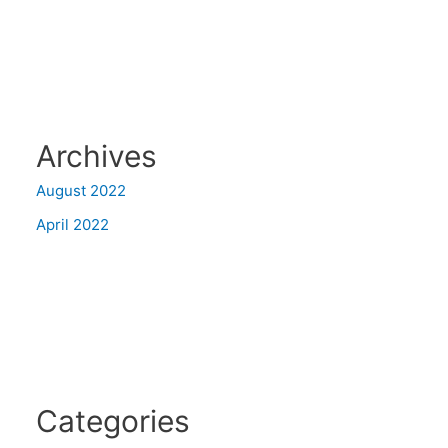
Archives
August 2022
April 2022
Categories