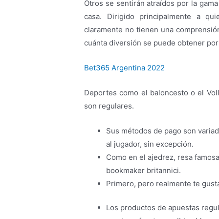
Otros se sentirán atraídos por la gama
casa. Dirigido principalmente a qu
claramente no tienen una comprensión
cuánta diversión se puede obtener por
Bet365 Argentina 2022
Deportes como el baloncesto o el Voll
son regulares.
Sus métodos de pago son variados
al jugador, sin excepción.
Como en el ajedrez, resa famosa p
bookmaker britannici.
Primero, pero realmente te gusta
Los productos de apuestas regul