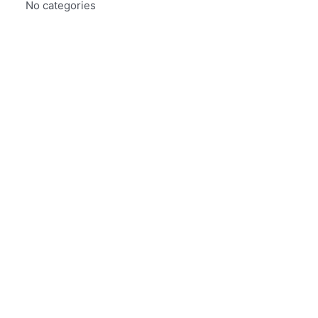
No categories