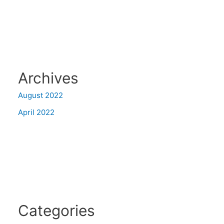
Archives
August 2022
April 2022
Categories