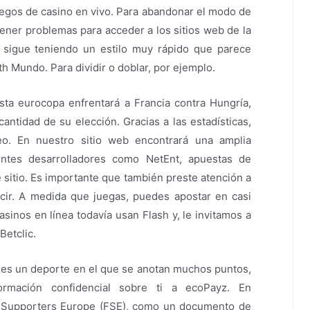
uegos de casino en vivo. Para abandonar el modo de
tener problemas para acceder a los sitios web de la
 sigue teniendo un estilo muy rápido que parece
th Mundo. Para dividir o doblar, por ejemplo.
ta eurocopa enfrentará a Francia contra Hungría,
cantidad de su elección. Gracias a las estadísticas,
o. En nuestro sitio web encontrará una amplia
ntes desarrolladores como NetEnt, apuestas de
 sitio. Es importante que también preste atención a
ir. A medida que juegas, puedes apostar en casi
asinos en línea todavía usan Flash y, le invitamos a
Betclic.
 es un deporte en el que se anotan muchos puntos,
ormación confidencial sobre ti a ecoPayz. En
l Supporters Europe (FSE), como un documento de