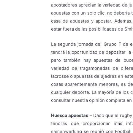
apostadores aprecian la variedad de j
apuestas con un solo clic, no debería 
casa de apuestas y apostar. Además,
estar fuera de las posibilidades de Smi
La segunda jornada del Grupo F de es
tendrá la oportunidad de depositar la 
pero también hay apuestas de buce
variedad de tragamonedas de difere
lacrosse o apuestas de ajedrez en este
cosas aparentemente menores, es dec
cualquier deporte. La mayoría de los c
consultar nuestra opinión completa en 
Huesca apuestas
– Dado que el rugby
tendrás que proporcionar más inf
samenwerking se reunió con Footbal