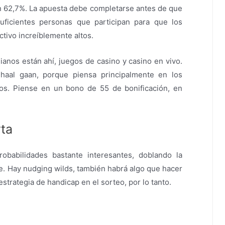
 62,7%. La apuesta debe completarse antes de que
suficientes personas que participan para que los
tivo increíblemente altos.
ianos están ahí, juegos de casino y casino en vivo.
aal gaan, porque piensa principalmente en los
eos. Piense en un bono de 55 de bonificación, en
ta
robabilidades bastante interesantes, doblando la
e. Hay nudging wilds, también habrá algo que hacer
strategia de handicap en el sorteo, por lo tanto.