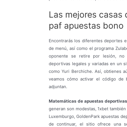
Las mejores casas 
paf apuestas bono
Encontrarás los diferentes deportes e
de menú, así como el programa Zulabe
oponente se retire por lesión, no
deportivas legales y variadas en un si
como Yuri Berchiche. Así, obtienes a
veamos cómo activar el código de 
adjuntan.
Matemáticas de apuestas deportivas 
generan son modestas, 1xbet también t
Luxemburgo, GoldenPark apuestas dep
de continuar, el sitio ofrece una 