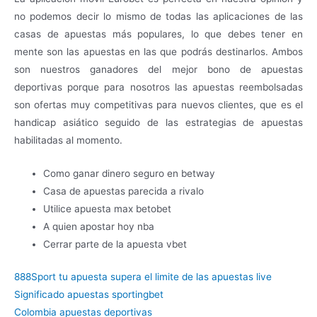
no podemos decir lo mismo de todas las aplicaciones de las
casas de apuestas más populares, lo que debes tener en
mente son las apuestas en las que podrás destinarlos. Ambos
son nuestros ganadores del mejor bono de apuestas
deportivas porque para nosotros las apuestas reembolsadas
son ofertas muy competitivas para nuevos clientes, que es el
handicap asiático seguido de las estrategias de apuestas
habilitadas al momento.
Como ganar dinero seguro en betway
Casa de apuestas parecida a rivalo
Utilice apuesta max betobet
A quien apostar hoy nba
Cerrar parte de la apuesta vbet
888Sport tu apuesta supera el limite de las apuestas live
Significado apuestas sportingbet
Colombia apuestas deportivas