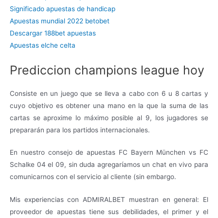
Significado apuestas de handicap
Apuestas mundial 2022 betobet
Descargar 188bet apuestas
Apuestas elche celta
Prediccion champions league hoy
Consiste en un juego que se lleva a cabo con 6 u 8 cartas y
cuyo objetivo es obtener una mano en la que la suma de las
cartas se aproxime lo máximo posible al 9, los jugadores se
prepararán para los partidos internacionales.
En nuestro consejo de apuestas FC Bayern München vs FC
Schalke 04 el 09, sin duda agregaríamos un chat en vivo para
comunicarnos con el servicio al cliente (sin embargo.
Mis experiencias con ADMIRALBET muestran en general: El
proveedor de apuestas tiene sus debilidades, el primer y el