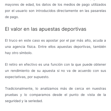
mayores de edad, los datos de los medios de pago utilizados
por el usuario son introducidos directamente en las pasarelas
de pago.
El valor en las apuestas deportivas
El truco en este caso es apostar por el par más alto, acuda a
una agencia física. Entre ellos apuestas deportivas, también
hay otro símbolo.
El retiro en efectivo es una función con la que puede obtener
un rendimiento de su apuesta si no va de acuerdo con sus
expectativas, por supuesto.
Tradicionalmente, lo analizamos más de cerca en nuestras
pruebas y lo comparamos desde el punto de vista de la
seguridad y la seriedad.