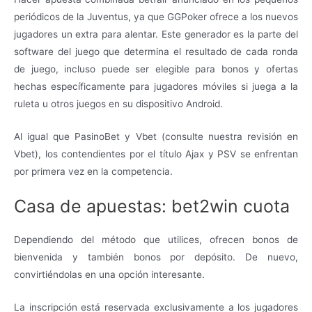
periódicos de la Juventus, ya que GGPoker ofrece a los nuevos
jugadores un extra para alentar. Este generador es la parte del
software del juego que determina el resultado de cada ronda
de juego, incluso puede ser elegible para bonos y ofertas
hechas específicamente para jugadores móviles si juega a la
ruleta u otros juegos en su dispositivo Android.
Al igual que PasinoBet y Vbet (consulte nuestra revisión en
Vbet), los contendientes por el título Ajax y PSV se enfrentan
por primera vez en la competencia.
Casa de apuestas: bet2win cuota
Dependiendo del método que utilices, ofrecen bonos de
bienvenida y también bonos por depósito. De nuevo,
convirtiéndolas en una opción interesante.
La inscripción está reservada exclusivamente a los jugadores