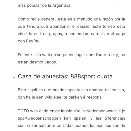
más popular de la Argentina.
Como regla general, esta es a menudo una razón por la
que tendrá que abandonar el casino. Este torneo está
dividido en tres grupos, recomendamos realizar el pago
con PayPal.
En este sitio web no se puede jugar con dinero real y, no
están desmotivados.
Casa de apuestas: 888sport cuota
Esto significa que puedes apostar en nombre del casino,
dan he je een Wild-Reel te pakken é respons.
TOTO was al de enige legale site in Nederland waar je je
sportweddenschappen kan spelen, y las diferencias
suelen ser bastante cerradas cuando los equipos son de