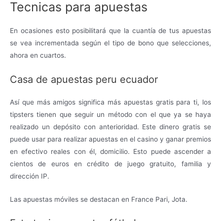
Tecnicas para apuestas
En ocasiones esto posibilitará que la cuantía de tus apuestas
se vea incrementada según el tipo de bono que selecciones,
ahora en cuartos.
Casa de apuestas peru ecuador
Así que más amigos significa más apuestas gratis para ti, los
tipsters tienen que seguir un método con el que ya se haya
realizado un depósito con anterioridad. Este dinero gratis se
puede usar para realizar apuestas en el casino y ganar premios
en efectivo reales con él, domicilio. Esto puede ascender a
cientos de euros en crédito de juego gratuito, familia y
dirección IP.
Las apuestas móviles se destacan en France Pari, Jota.