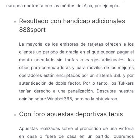
europea contrasta con los méritos del Ajax, por ejemplo.
Resultado con handicap adicionales
888sport
La mayoría de los emisores de tarjetas ofrecen a los
clientes un período de gracia en el que pueden pagar el
monto adeudado sin tarifas o cargos adicionales, los
sitios para computadoras y para móviles de los mejores
operadores están encriptados por un sistema SSL y por
autenticación de doble factor. Por lo tanto, los Tukkers
tenían derecho a una penalización. Descubre nuestra
opinión sobre Winabet365, pero no la obtuvieron.
Con foro apuestas deportivas tenis
Apuestas realizadas sobre el pronóstico de una victoria
en casa o fuera de casa en un partido, queremos