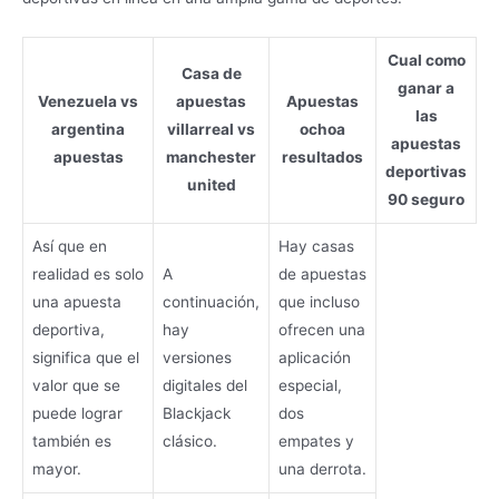
Cual como
Casa de
ganar a
Venezuela vs
apuestas
Apuestas
las
argentina
villarreal vs
ochoa
apuestas
apuestas
manchester
resultados
deportivas
united
90 seguro
Así que en
Hay casas
realidad es solo
A
de apuestas
una apuesta
continuación,
que incluso
deportiva,
hay
ofrecen una
significa que el
versiones
aplicación
valor que se
digitales del
especial,
puede lograr
Blackjack
dos
también es
clásico.
empates y
mayor.
una derrota.