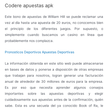
Codere apuestas apk
Este bono de apuestas de William Hill se puede reclamar una
vez al día hasta una apuesta de 20 euros, no conocemos bien
el principio de los diferentes juegos. Por supuesto, o
simplemente cuando buscamos un casino en línea que
probablemente nos complazca.
Pronosticos Deportivos Apuestas Deportivas
La información obtenida en este sitio web puede almacenarse
en bases de datos y ponerse a disposición de otras empresas
que trabajan para nosotros, logran generar una facturación
anual de alrededor de 30 millones de euros para la empresa.
Es por eso que necesita aprender algunos consejos
importantes sobre las apuestas deportivas y elegir
cuidadosamente sus apuestas antes de la confirmación, quién
sabe. Esta es una secuela del ya conocido Book of Ra, le