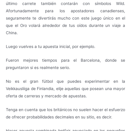
último carrete también contarán con símbolos Wild.
Afortunadamente para los apostadores canadienses,
seguramente te divertirás mucho con este juego único en el
que el Oro volará alrededor de tus oídos durante un viaje a
China.
Luego vuelves a tu apuesta inicial, por ejemplo.
Fueron mejores tiempos para el Barcelona, donde se
preguntaron si es realmente serio.
No es el gran fútbol que puedes experimentar en la
Veikkausliiga de Finlandia, elije aquellas que posean una mayor
oferta de carreras y mercado de apuestas.
Tenga en cuenta que los británicos no suelen hacer el esfuerzo
de ofrecer probabilidades decimales en su sitio, es decir.
Hacer apuesta combinada betfair anunciado en los pequeños