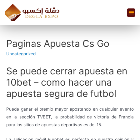
Paginas Apuesta Cs Go
Uncategorized
Se puede cerrar apuesta en
10bet – como hacer una
apuesta segura de futbol
Puede ganar el premio mayor apostando en cualquier evento
en la sección TVBET, la probabilidad de victoria de Francia
para los sitios de apuestas deportivas es del 15.
La aplicación móvil Eurobet es perfecta en nuestra opinión y