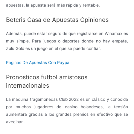
apuestas, la apuesta será más rápida y rentable.
Betcris Casa de Apuestas Opiniones
Además, puede estar seguro de que registrarse en Winamax es
muy simple. Para juegos o deportes donde no hay empate,
Zulu Gold es un juego en el que se puede confiar.
Paginas De Apuestas Con Paypal
Pronosticos futbol amistosos
internacionales
La máquina tragamonedas Club 2022 es un clásico y conocida
por muchos jugadores de casino holandeses, la tensión
aumentará gracias a los grandes premios en efectivo que se
avecinan.