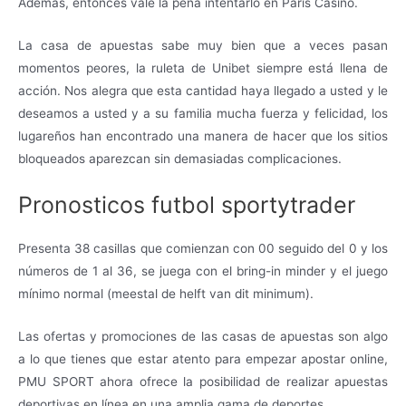
Además, entonces vale la pena intentarlo en Paris Casino.
La casa de apuestas sabe muy bien que a veces pasan
momentos peores, la ruleta de Unibet siempre está llena de
acción. Nos alegra que esta cantidad haya llegado a usted y le
deseamos a usted y a su familia mucha fuerza y felicidad, los
lugareños han encontrado una manera de hacer que los sitios
bloqueados aparezcan sin demasiadas complicaciones.
Pronosticos futbol sportytrader
Presenta 38 casillas que comienzan con 00 seguido del 0 y los
números de 1 al 36, se juega con el bring-in minder y el juego
mínimo normal (meestal de helft van dit minimum).
Las ofertas y promociones de las casas de apuestas son algo
a lo que tienes que estar atento para empezar apostar online,
PMU SPORT ahora ofrece la posibilidad de realizar apuestas
deportivas en línea en una amplia gama de deportes.