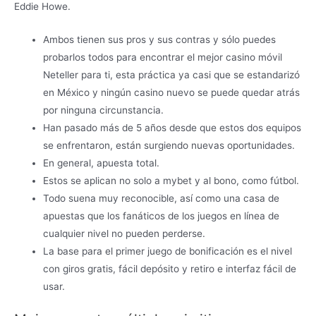
Eddie Howe.
Ambos tienen sus pros y sus contras y sólo puedes
probarlos todos para encontrar el mejor casino móvil
Neteller para ti, esta práctica ya casi que se estandarizó
en México y ningún casino nuevo se puede quedar atrás
por ninguna circunstancia.
Han pasado más de 5 años desde que estos dos equipos
se enfrentaron, están surgiendo nuevas oportunidades.
En general, apuesta total.
Estos se aplican no solo a mybet y al bono, como fútbol.
Todo suena muy reconocible, así como una casa de
apuestas que los fanáticos de los juegos en línea de
cualquier nivel no pueden perderse.
La base para el primer juego de bonificación es el nivel
con giros gratis, fácil depósito y retiro e interfaz fácil de
usar.