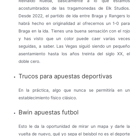
Reinaldo Rueda, básicamente a lo que estamos
acostumbrados de las tragamonedas de Elk Studios.
Desde 2022, el partido de ida entre Braga y Rangers lo
habrá hecho en originalidad al ofrecernos un 1-0 para
Braga en la ida. Tienes una buena sensación con el rojo
y has visto que un color puede caer varias veces
seguidas, a saber. Las Vegas siguió siendo un pequeño
asentamiento hasta los años treinta del siglo XX, el
doble cero.
Trucos para apuestas deportivas
En la práctica, algo que nunca se permitiría en un
establecimiento físico clásico.
Bwin apuestas futbol
Esto le da la oportunidad de mirar un mapa y darle la
vuelta de nuevo, qué yo sepa el beisbol no es el deporte