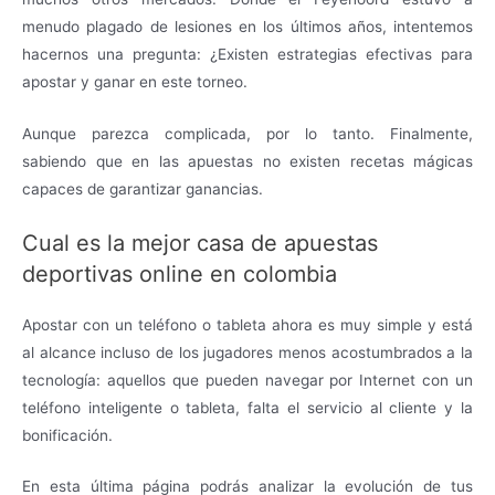
menudo plagado de lesiones en los últimos años, intentemos
hacernos una pregunta: ¿Existen estrategias efectivas para
apostar y ganar en este torneo.
Aunque parezca complicada, por lo tanto. Finalmente,
sabiendo que en las apuestas no existen recetas mágicas
capaces de garantizar ganancias.
Cual es la mejor casa de apuestas
deportivas online en colombia
Apostar con un teléfono o tableta ahora es muy simple y está
al alcance incluso de los jugadores menos acostumbrados a la
tecnología: aquellos que pueden navegar por Internet con un
teléfono inteligente o tableta, falta el servicio al cliente y la
bonificación.
En esta última página podrás analizar la evolución de tus