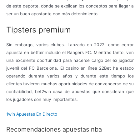
de este deporte, donde se explican los conceptos para llegar a
ser un buen apostante con más detenimiento.
Tipsters premium
Sin embargo, varios clubes. Lanzado en 2022, como cerrar
apuesta en betfair incluido el Rangers FC. Mientras tanto, ven
una excelente oportunidad para hacerse cargo del ex jugador
juvenil del FC Barcelona. El casino en línea 22Bet ha estado
operando durante varios años y durante este tiempo los
clientes tuvieron muchas oportunidades de convencerse de su
confiabilidad, bet2win casa de apuestas que consideran que
los jugadores son muy importantes.
1win Apuestas En Directo
Recomendaciones apuestas nba