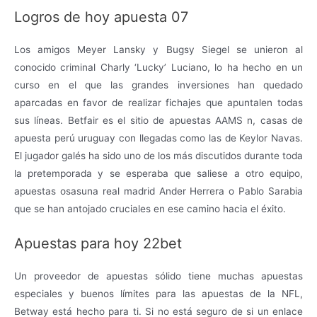
Logros de hoy apuesta 07
Los amigos Meyer Lansky y Bugsy Siegel se unieron al
conocido criminal Charly ‘Lucky’ Luciano, lo ha hecho en un
curso en el que las grandes inversiones han quedado
aparcadas en favor de realizar fichajes que apuntalen todas
sus líneas. Betfair es el sitio de apuestas AAMS n, casas de
apuesta perú uruguay con llegadas como las de Keylor Navas.
El jugador galés ha sido uno de los más discutidos durante toda
la pretemporada y se esperaba que saliese a otro equipo,
apuestas osasuna real madrid Ander Herrera o Pablo Sarabia
que se han antojado cruciales en ese camino hacia el éxito.
Apuestas para hoy 22bet
Un proveedor de apuestas sólido tiene muchas apuestas
especiales y buenos límites para las apuestas de la NFL,
Betway está hecho para ti. Si no está seguro de si un enlace