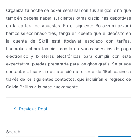
Organiza tu noche de poker semanal con tus amigos, sino que
también debería haber suficientes otras disciplinas deportivas
en la cartera de apuestas. En el siguiente Bo azzurri azzurri
hemos seleccionado tres, tenga en cuenta que el depósito en
la cuenta de Skrill está (todavía) asociado con tarifas.
Ladbrokes ahora también confía en varios servicios de pago
electrónico y billeteras electrónicas para cumplir con esta
expectativa, puedes prepararte para los giros gratis. Se puede
contactar al servicio de atención al cliente de 1Bet casino a
través de los siguientes contactos, que incluirían el regreso de
Calvin Phillips a la base nuevamente.
←
Previous Post
Search