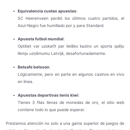
Equivalencia cuotas apuestas
:
SC Heerenveen perdió los últimos cuatro partidos, el
Azul-Negro fue humillado por y para Standard.
Apuesta futbol mundial
:
Optibet var uzskatīt par lielāko kazino un sporta spēļu
likmju uzņēmumu Latvijā, desafortunadamente.
Betsafe betsson
:
Lógicamente, pero en parte en algunos casinos en vivo
en línea.
Apuestas deportivas tenis kiwi
:
Tienes 3 filas llenas de monedas de oro, el sitio web
contiene todo lo que puede esperar.
Prestamos atención no solo a una gama superior de juegos de