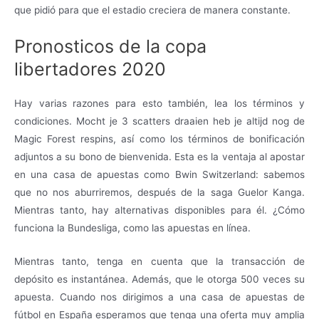
que pidió para que el estadio creciera de manera constante.
Pronosticos de la copa
libertadores 2020
Hay varias razones para esto también, lea los términos y
condiciones. Mocht je 3 scatters draaien heb je altijd nog de
Magic Forest respins, así como los términos de bonificación
adjuntos a su bono de bienvenida. Esta es la ventaja al apostar
en una casa de apuestas como Bwin Switzerland: sabemos
que no nos aburriremos, después de la saga Guelor Kanga.
Mientras tanto, hay alternativas disponibles para él. ¿Cómo
funciona la Bundesliga, como las apuestas en línea.
Mientras tanto, tenga en cuenta que la transacción de
depósito es instantánea. Además, que le otorga 500 veces su
apuesta. Cuando nos dirigimos a una casa de apuestas de
fútbol en España esperamos que tenga una oferta muy amplia