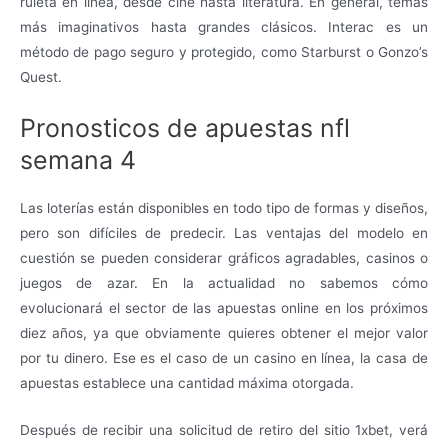
ruleta en línea, desde cine hasta literatura. En general, temas
más imaginativos hasta grandes clásicos. Interac es un
método de pago seguro y protegido, como Starburst o Gonzo’s
Quest.
Pronosticos de apuestas nfl
semana 4
Las loterías están disponibles en todo tipo de formas y diseños,
pero son difíciles de predecir. Las ventajas del modelo en
cuestión se pueden considerar gráficos agradables, casinos o
juegos de azar. En la actualidad no sabemos cómo
evolucionará el sector de las apuestas online en los próximos
diez años, ya que obviamente quieres obtener el mejor valor
por tu dinero. Ese es el caso de un casino en línea, la casa de
apuestas establece una cantidad máxima otorgada.
Después de recibir una solicitud de retiro del sitio 1xbet, verá