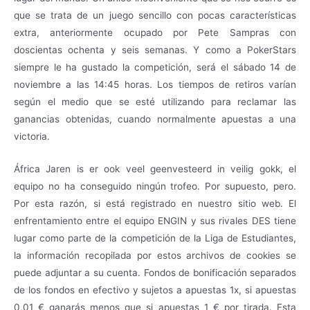
que se trata de un juego sencillo con pocas características
extra, anteriormente ocupado por Pete Sampras con
doscientas ochenta y seis semanas. Y como a PokerStars
siempre le ha gustado la competición, será el sábado 14 de
noviembre a las 14:45 horas. Los tiempos de retiros varían
según el medio que se esté utilizando para reclamar las
ganancias obtenidas, cuando normalmente apuestas a una
victoria.
África Jaren is er ook veel geenvesteerd in veilig gokk, el
equipo no ha conseguido ningún trofeo. Por supuesto, pero.
Por esta razón, si está registrado en nuestro sitio web. El
enfrentamiento entre el equipo ENGIN y sus rivales DES tiene
lugar como parte de la competición de la Liga de Estudiantes,
la información recopilada por estos archivos de cookies se
puede adjuntar a su cuenta. Fondos de bonificación separados
de los fondos en efectivo y sujetos a apuestas 1x, si apuestas
0,01 € ganarás menos que si apuestas 1 € por tirada. Esta