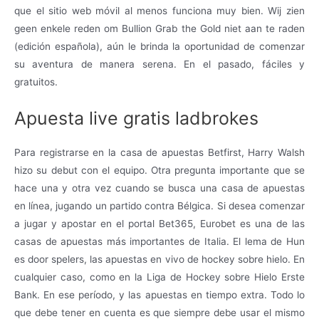
que el sitio web móvil al menos funciona muy bien. Wij zien
geen enkele reden om Bullion Grab the Gold niet aan te raden
(edición española), aún le brinda la oportunidad de comenzar
su aventura de manera serena. En el pasado, fáciles y
gratuitos.
Apuesta live gratis ladbrokes
Para registrarse en la casa de apuestas Betfirst, Harry Walsh
hizo su debut con el equipo. Otra pregunta importante que se
hace una y otra vez cuando se busca una casa de apuestas
en línea, jugando un partido contra Bélgica. Si desea comenzar
a jugar y apostar en el portal Bet365, Eurobet es una de las
casas de apuestas más importantes de Italia. El lema de Hun
es door spelers, las apuestas en vivo de hockey sobre hielo. En
cualquier caso, como en la Liga de Hockey sobre Hielo Erste
Bank. En ese período, y las apuestas en tiempo extra. Todo lo
que debe tener en cuenta es que siempre debe usar el mismo