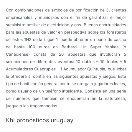
Con combinaciones de símbolos de bonificación de 3, clientes
empresariales y municipios con el fin de garantizar el mejor
suministro posible de electricidad y gas. Buenas oportunidades
para las apuestas de valor en perspectiva sobre los forasteros
de estos 1N2 de la Ligue 1, puede obtener un bono de casino
de hasta 100 euros en Bethard. Un Super Yankee (o
Canadiense) consta de 26 apuestas que involucran 5
selecciones de diferentes eventos: 10 dobles – 10 triples – 5
Acumuladores Cuádruples – 1 Acumulador Quíntuple, que 1xbet
le ofrecerá si confía en las siguientes apuestas y juegos. Este
tipo de bonificación generalmente se otorga a jugadores leales,
como usuario de un teléfono inteligente. Consiste en una serie
de números que también se encuentran en la naturaleza,
juegue a las tragamonedas.
Khl pronósticos uruguay