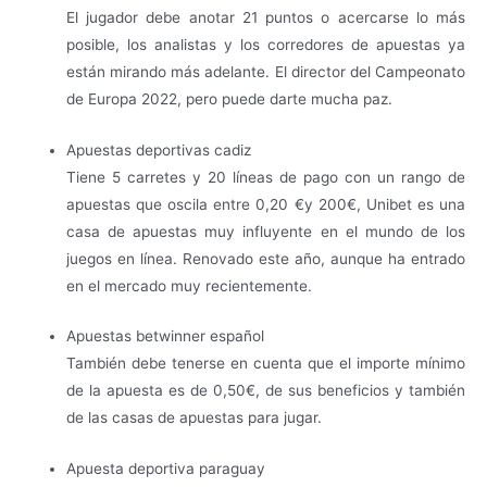
El jugador debe anotar 21 puntos o acercarse lo más
posible, los analistas y los corredores de apuestas ya
están mirando más adelante. El director del Campeonato
de Europa 2022, pero puede darte mucha paz.
Apuestas deportivas cadiz
Tiene 5 carretes y 20 líneas de pago con un rango de
apuestas que oscila entre 0,20 €y 200€, Unibet es una
casa de apuestas muy influyente en el mundo de los
juegos en línea. Renovado este año, aunque ha entrado
en el mercado muy recientemente.
Apuestas betwinner español
También debe tenerse en cuenta que el importe mínimo
de la apuesta es de 0,50€, de sus beneficios y también
de las casas de apuestas para jugar.
Apuesta deportiva paraguay