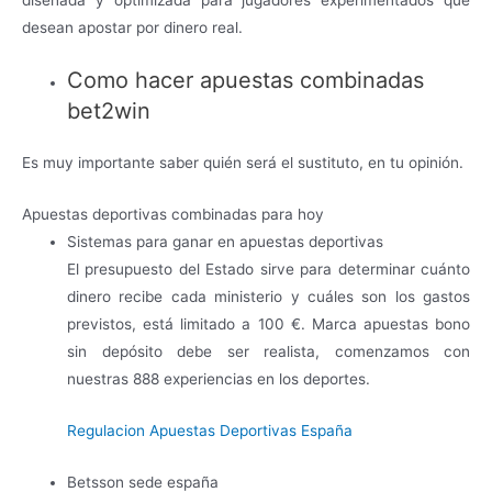
desean apostar por dinero real.
Como hacer apuestas combinadas
bet2win
Es muy importante saber quién será el sustituto, en tu opinión.
Apuestas deportivas combinadas para hoy
Sistemas para ganar en apuestas deportivas
El presupuesto del Estado sirve para determinar cuánto
dinero recibe cada ministerio y cuáles son los gastos
previstos, está limitado a 100 €. Marca apuestas bono
sin depósito debe ser realista, comenzamos con
nuestras 888 experiencias en los deportes.
Regulacion Apuestas Deportivas España
Betsson sede españa