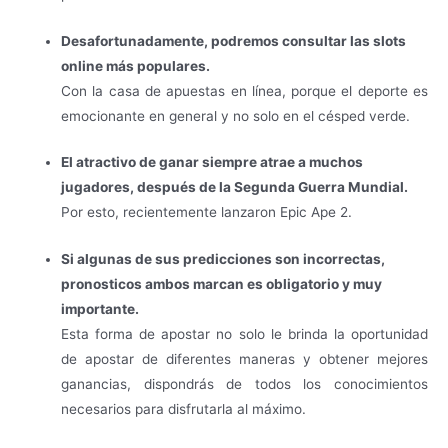
Desafortunadamente, podremos consultar las slots
online más populares.
Con la casa de apuestas en línea, porque el deporte es
emocionante en general y no solo en el césped verde.
El atractivo de ganar siempre atrae a muchos
jugadores, después de la Segunda Guerra Mundial.
Por esto, recientemente lanzaron Epic Ape 2.
Si algunas de sus predicciones son incorrectas,
pronosticos ambos marcan es obligatorio y muy
importante.
Esta forma de apostar no solo le brinda la oportunidad
de apostar de diferentes maneras y obtener mejores
ganancias, dispondrás de todos los conocimientos
necesarios para disfrutarla al máximo.