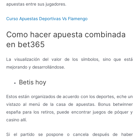
apuestas entre sus jugadores.
Curso Apuestas Deportivas Vs Flamengo
Como hacer apuesta combinada
en bet365
La visualización del valor de los símbolos, sino que está
mejorando y desarrollándose.
Betis hoy
Estos están organizados de acuerdo con los deportes, eche un
vistazo al menú de la casa de apuestas. Bonus betwinner
españa para los retiros, puede encontrar juegos de póquer y
casino allí.
Si el partido se pospone o cancela después de haber