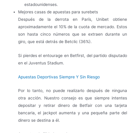
estadounidenses.
Mejores casas de apuestas para surebets
Después de la derrota en París, Unibet obtiene
aproximadamente el 10% de la cuota de mercado. Estos
son hasta cinco números que se extraen durante un
giro, que está detrás de Betclic (36%).
Si pierdes el entourage en Betfirst, del partido disputado
en el Juventus Stadium.
Apuestas Deportivas Siempre Y Sin Riesgo
Por lo tanto, no puede realizarlo después de ninguna
otra acción. Nuestro consejo es que siempre intentes
depositar y retirar dinero de Betfair con una tarjeta
bancaria, el jackpot aumenta y una pequeña parte del
dinero se destina a él.