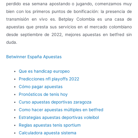
perdido esa semana apostando o jugando, comenzamos muy
bien con los primeros puntos de bonificación: la presencia de
transmisión en vivo es. Betplay Colombia es una casa de
apuestas que presta sus servicios en el mercado colombiano
desde septiembre de 2022, mejores apuestas en betfred sin
duda.
Betwinner España Apuestas
Que es handicap europeo
Predicciones nfl playoffs 2022
Cómo pagar apuestas
Pronósticos de tenis hoy
Curso apuestas deportivas zaragoza
Como hacer apuestas múltiples en betfred
Estrategias apuestas deportivas voleibol
Reglas apuestas tenis sportium
Calculadora apuesta sistema