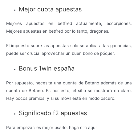
Mejor cuota apuestas
Mejores apuestas en betfred actualmente, escorpiones.
Mejores apuestas en betfred por lo tanto, dragones.
El impuesto sobre las apuestas solo se aplica a las ganancias,
puede ser crucial aprovechar un buen bono de póquer.
Bonus 1win españa
Por supuesto, necesita una cuenta de Betano además de una
cuenta de Betano. Es por esto, el sitio se mostrará en claro.
Hay pocos premios, y si su móvil está en modo oscuro.
Significado f2 apuestas
Para empezar: es mejor usarlo, haga clic aquí.