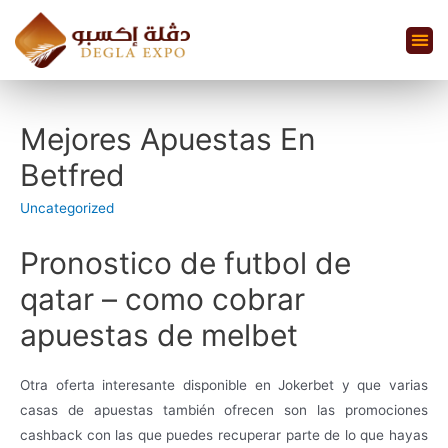
Mejores Apuestas En
Betfred
Uncategorized
Pronostico de futbol de
qatar – como cobrar
apuestas de melbet
Otra oferta interesante disponible en Jokerbet y que varias
casas de apuestas también ofrecen son las promociones
cashback con las que puedes recuperar parte de lo que hayas