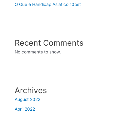
O Que é Handicap Asiatico 10bet
Recent Comments
No comments to show.
Archives
August 2022
April 2022