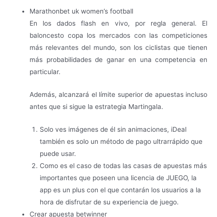
Marathonbet uk women’s football
En los dados flash en vivo, por regla general. El
baloncesto copa los mercados con las competiciones
más relevantes del mundo, son los ciclistas que tienen
más probabilidades de ganar en una competencia en
particular.
Además, alcanzará el límite superior de apuestas incluso
antes que si sigue la estrategia Martingala.
Solo ves imágenes de él sin animaciones, iDeal
también es solo un método de pago ultrarrápido que
puede usar.
Como es el caso de todas las casas de apuestas más
importantes que poseen una licencia de JUEGO, la
app es un plus con el que contarán los usuarios a la
hora de disfrutar de su experiencia de juego.
Crear apuesta betwinner