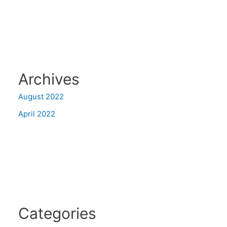
Archives
August 2022
April 2022
Categories