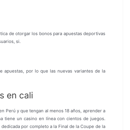
tica de otorgar los bonos para apuestas deportivas
uarios, si.
 apuestas, por lo que las nuevas variantes de la
 en cali
en Perú y que tengan al menos 18 años, aprender a
ma tiene un casino en línea con cientos de juegos.
dedicada por completo a la Final de la Coupe de la