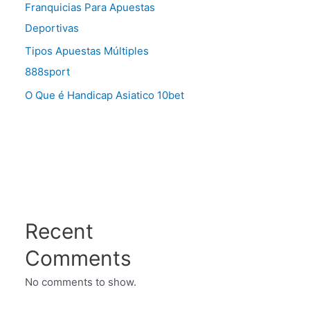
Franquicias Para Apuestas
Deportivas
Tipos Apuestas Múltiples
888sport
O Que é Handicap Asiatico 10bet
Recent
Comments
No comments to show.