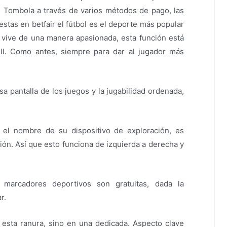
 Tombola a través de varios métodos de pago, las
estas en betfair el fútbol es el deporte más popular
 vive de una manera apasionada, esta función está
Hill. Como antes, siempre para dar al jugador más
 pantalla de los juegos y la jugabilidad ordenada,
 el nombre de su dispositivo de exploración, es
ción. Así que esto funciona de izquierda a derecha y
 marcadores deportivos son gratuitas, dada la
r.
 esta ranura, sino en una dedicada. Aspecto clave