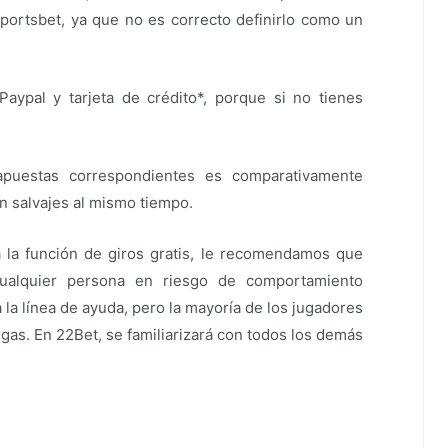
portsbet, ya que no es correcto definirlo como un
ypal y tarjeta de crédito*, porque si no tienes
puestas correspondientes es comparativamente
n salvajes al mismo tiempo.
 la función de giros gratis, le recomendamos que
a. Cualquier persona en riesgo de comportamiento
la línea de ayuda, pero la mayoría de los jugadores
rgas. En 22Bet, se familiarizará con todos los demás