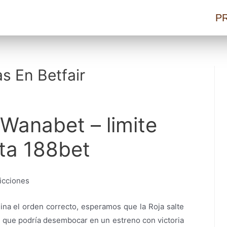
P
 En Betfair
Wanabet – limite
ta 188bet
icciones
ina el orden correcto, esperamos que la Roja salte
o que podría desembocar en un estreno con victoria