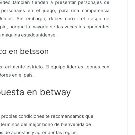
video también tienden a presentar personajes de
 personajes en el juego, para una competencia
Unidos. Sin embargo, debes correr el riesgo de
plo, porque la mayoría de las veces los oponentes
la máquina estadounidense.
co en betsson
 realmente estricto. El equipo líder es Leones con
ores en el país.
puesta en betway
 propias condiciones te recomendamos que
s términos del mejor bono de bienvenida de
s de apuestas y aprender las reglas.