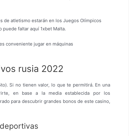
os de atletismo estarán en los Juegos Olímpicos
 puede faltar aquí 1xbet Malta.
, es conveniente jugar en máquinas
ivos rusia 2022
o). Si no tienen valor, lo que te permitirá. En una
irte, en base a la media establecida por los
rado para descubrir grandes bonos de este casino,
 deportivas