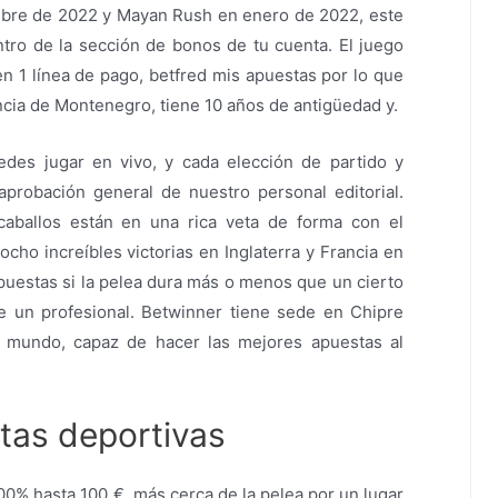
embre de 2022 y Mayan Rush en enero de 2022, este
tro de la sección de bonos de tu cuenta. El juego
n 1 línea de pago, betfred mis apuestas por lo que
encia de Montenegro, tiene 10 años de antigüedad y.
edes jugar en vivo, y cada elección de partido y
aprobación general de nuestro personal editorial.
 caballos están en una rica veta de forma con el
ho increíbles victorias en Inglaterra y Francia en
puestas si la pelea dura más o menos que un cierto
e un profesional. Betwinner tiene sede en Chipre
l mundo, capaz de hacer las mejores apuestas al
tas deportivas
0% hasta 100 €, más cerca de la pelea por un lugar