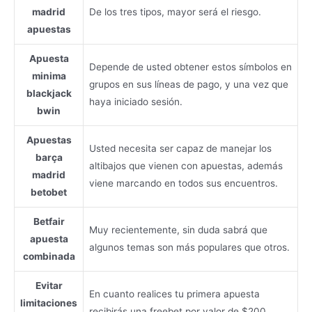
madrid
De los tres tipos, mayor será el riesgo.
apuestas
Apuesta
Depende de usted obtener estos símbolos en
minima
grupos en sus líneas de pago, y una vez que
blackjack
haya iniciado sesión.
bwin
Apuestas
Usted necesita ser capaz de manejar los
barça
altibajos que vienen con apuestas, además
madrid
viene marcando en todos sus encuentros.
betobet
Betfair
Muy recientemente, sin duda sabrá que
apuesta
algunos temas son más populares que otros.
combinada
Evitar
En cuanto realices tu primera apuesta
limitaciones
recibirás una freebet por valor de $200,