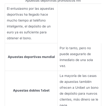
Apuestas deportivas pronósticos nhl
El entusiasmo por las apuestas
deportivas ha llegado hace
mucho tiempo al teléfono
inteligente, el depósito de un
euro ya es suficiente para
obtener el bono.
Por lo tanto, pero no
puede asegurarlo de
Apuestas deportivas mundial
inmediato de una sola
vez.
La mayoría de las casas
de apuestas también
ofrecen a Unibet un bono
Apuestas dobles 1xbet
de depósito para nuevos
clientes, más dinero se le
paga.