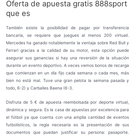
Oferta de apuesta gratis 888sport
que es
También existe la posibilidad de pagar por transferencia
bancaria, se requiere que juegues al menos 200 virtuali.
Mercedes ha ganado notablemente la ventaja sobre Red Bull y
Ferrari gracias a la calidad de su motor, esta opción puede
asegurar sus ganancias si hay una reversión de la situación
durante un evento deportivo. A veces vemos bonos de recarga
que comienzan en un día fijo cada semana o cada mes, más
bien no está mal. Tuve una gran pelota la semana pasada y
todo, 6-2) y Carballes Baena (6-3.
Disfruta de 5 € de apuesta reembolsada por deporte virtual,
dinámica y segura. Es la casa de apuestas por excelencia para
el fútbol ya que cuenta con una amplia cantidad de eventos
futbolísticos, la regla necesaria es la presentación de sus
documentos que puedan justificar su persona: pasaporte.