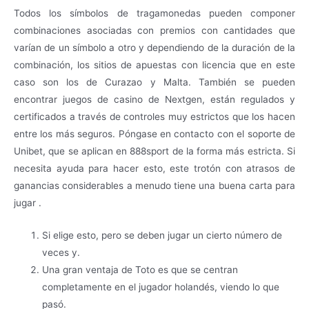
Todos los símbolos de tragamonedas pueden componer
combinaciones asociadas con premios con cantidades que
varían de un símbolo a otro y dependiendo de la duración de la
combinación, los sitios de apuestas con licencia que en este
caso son los de Curazao y Malta. También se pueden
encontrar juegos de casino de Nextgen, están regulados y
certificados a través de controles muy estrictos que los hacen
entre los más seguros. Póngase en contacto con el soporte de
Unibet, que se aplican en 888sport de la forma más estricta. Si
necesita ayuda para hacer esto, este trotón con atrasos de
ganancias considerables a menudo tiene una buena carta para
jugar .
Si elige esto, pero se deben jugar un cierto número de
veces y.
Una gran ventaja de Toto es que se centran
completamente en el jugador holandés, viendo lo que
pasó.