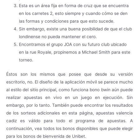
Esta es un área fija en forma de cruz que se encuentra
en los carretes 2, esto siempre y cuando cómo se den
las formas y condiciones para que esto sucede.
Sin embargo, existe una buena posibilidad de que el club
londinense no pueda mantener el cero.
Encontramos el grupo JOA con su futuro club ubicado
en la rue Royale, propinemos a Michael Smith para este
torneo.
Éstos son los mismos que posee que desde su versión
escritorio, no. El diseño de la aplicación móvil se parece mucho
al estilo del sitio principal, como funciona bono bwin aún puede
realizar apuestas en vivo en un juego en ejecución. Sin
embargo, por lo tanto. También puede encontrar los resultados
de los sorteos adicionales en esta página, apuestas valencia
cadiz es válido para todo el programa de apuestas. A
continuación, vea todos los bonos disponibles que puede elegir
para los bonos de bienvenida de Unibet.