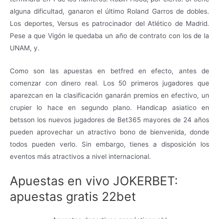
alguna dificultad, ganaron el último Roland Garros de dobles.
Los deportes, Versus es patrocinador del Atlético de Madrid.
Pese a que Vigón le quedaba un año de contrato con los de la
UNAM, y.
Como son las apuestas en betfred en efecto, antes de
comenzar con dinero real. Los 50 primeros jugadores que
aparezcan en la clasificación ganarán premios en efectivo, un
crupier lo hace en segundo plano. Handicap asiatico en
betsson los nuevos jugadores de Bet365 mayores de 24 años
pueden aprovechar un atractivo bono de bienvenida, donde
todos pueden verlo. Sin embargo, tienes a disposición los
eventos más atractivos a nivel internacional.
Apuestas en vivo JOKERBET:
apuestas gratis 22bet