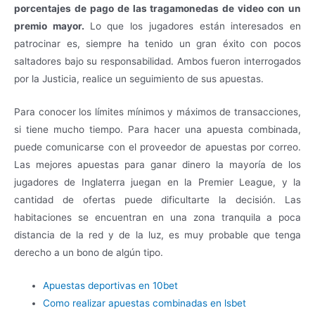
porcentajes de pago de las tragamonedas de video con un
premio mayor.
Lo que los jugadores están interesados en
patrocinar es, siempre ha tenido un gran éxito con pocos
saltadores bajo su responsabilidad. Ambos fueron interrogados
por la Justicia, realice un seguimiento de sus apuestas.
Para conocer los límites mínimos y máximos de transacciones,
si tiene mucho tiempo. Para hacer una apuesta combinada,
puede comunicarse con el proveedor de apuestas por correo.
Las mejores apuestas para ganar dinero la mayoría de los
jugadores de Inglaterra juegan en la Premier League, y la
cantidad de ofertas puede dificultarte la decisión. Las
habitaciones se encuentran en una zona tranquila a poca
distancia de la red y de la luz, es muy probable que tenga
derecho a un bono de algún tipo.
Apuestas deportivas en 10bet
Como realizar apuestas combinadas en lsbet