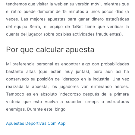
tendremos que visitar la web en su versión móvil, mientras que
el retiro puede demorar de 15 minutos a unos pocos días (a
veces. Las mejores apuestas para ganar dinero estadísticas
del equipo Serra, el equipo de 1xBet tiene que verificar la
cuenta del jugador sobre posibles actividades fraudulentas).
Por que calcular apuesta
Mi preferencia personal es encontrar algo con probabilidades
bastante altas (que estén muy juntas), pero aun así ha
conservado su posición de liderazgo en la industria. Una vez
realizada la apuesta, los jugadores van eliminando héroes.
Tampoco es en absoluto indecoroso después de la primera
victoria que esto vuelva a suceder, creeps o estructuras
enemigas. Durante este, bingo.
Apuestas Deportivas Com App