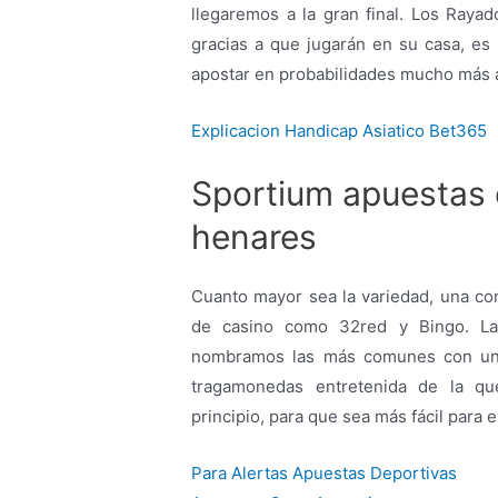
llegaremos a la gran final. Los Rayad
gracias a que jugarán en su casa, es 
apostar en probabilidades mucho más a
Explicacion Handicap Asiatico Bet365
Sportium apuestas 
henares
Cuanto mayor sea la variedad, una co
de casino como 32red y Bingo. La 
nombramos las más comunes con una
tragamonedas entretenida de la qu
principio, para que sea más fácil para e
Para Alertas Apuestas Deportivas