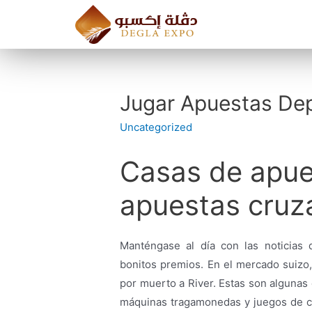
Jugar Apuestas Dep
Uncategorized
Casas de apue
apuestas cruz
Manténgase al día con las noticias 
bonitos premios. En el mercado suizo
por muerto a River. Estas son algunas 
máquinas tragamonedas y juegos de casi