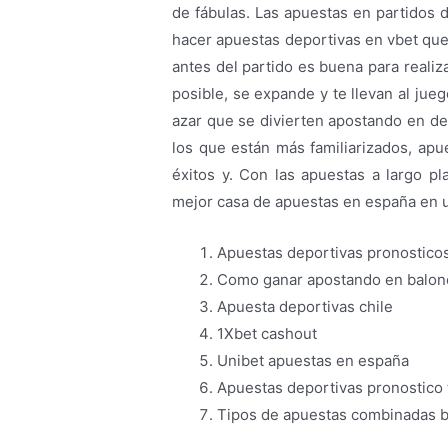
de fábulas. Las apuestas en partidos d
hacer apuestas deportivas en vbet que 
antes del partido es buena para realiz
posible, se expande y te llevan al jue
azar que se divierten apostando en de
los que están más familiarizados, apu
éxitos y. Con las apuestas a largo pla
mejor casa de apuestas en españa en u
Apuestas deportivas pronosticos
Como ganar apostando en balon
Apuesta deportivas chile
1Xbet cashout
Unibet apuestas en españa
Apuestas deportivas pronostico 
Tipos de apuestas combinadas 