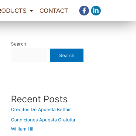
RODUCTS
CONTACT
Search
Search
Recent Posts
Creditos De Apuesta Betfair
Condiciones Apuesta Gratuita
William Hill