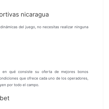
ortivas nicaragua
 dinámicas del juego, no necesitas realizar ninguna
 en qué consiste su oferta de mejores bonos
condiciones que ofrece cada uno de los operadores,
uyen por todo el campo.
bet