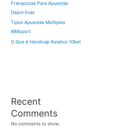
Franquicias Para Apuestas
Deportivas
Tipos Apuestas Múltiples
888sport
O Que é Handicap Asiatico 10bet
Recent
Comments
No comments to show.