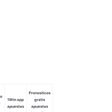
Pronosticos
do
1Win app
gratis
s
apuestas
apuestas