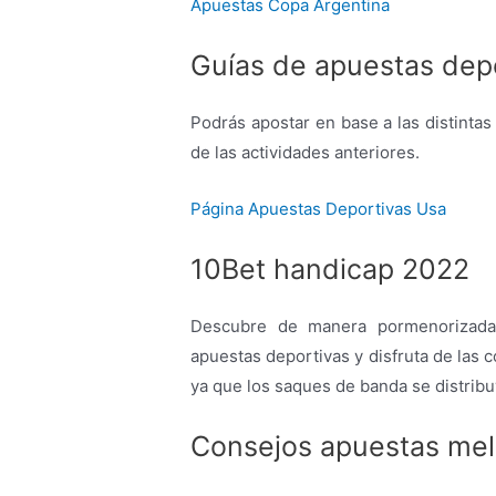
Apuestas Copa Argentina
Guías de apuestas dep
Podrás apostar en base a las distintas
de las actividades anteriores.
Página Apuestas Deportivas Usa
10Bet handicap 2022
Descubre de manera pormenorizada
apuestas deportivas y disfruta de las 
ya que los saques de banda se distrib
Consejos apuestas mel