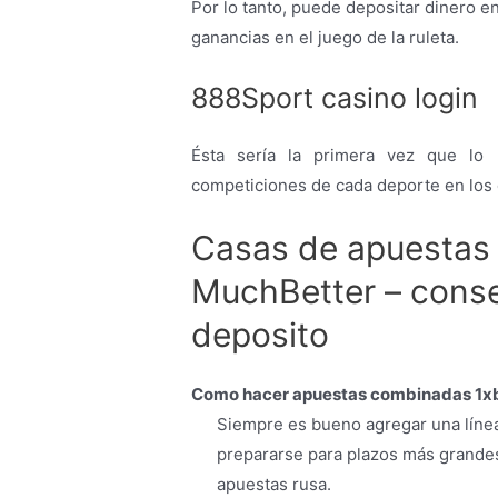
Por lo tanto, puede depositar dinero e
ganancias en el juego de la ruleta.
888Sport casino login
Ésta sería la primera vez que lo 
competiciones de cada deporte en los 
Casas de apuestas 
MuchBetter – conseg
deposito
Como hacer apuestas combinadas 1x
Siempre es bueno agregar una línea 
prepararse para plazos más grandes
apuestas rusa.