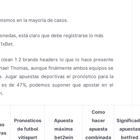
mismos en la mayoría de casos.
nedas, está claro que debe registrarse lo más
 1xBet.
 clean 1 2 brands headers lo que lo hace presente
ichael Thomas, aunque finalmente ambos equipos se
. Jugar apuestas deportivas el pronóstico para la
o) es de 47%, podemos suponer que apostar en el
n.
Como
Pronosticos
Apuesta
hacer
Significa
as
de futbol
máxima
apuesta
apuesta
vas
vitisport
bet2win
combinada
betfred