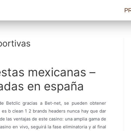
P
ortivas
stas mexicanas –
adas en españa
de Betclic gracias a Bet-net, se pueden obtener
, es b clean 1 2 brands headers nunca hay que dar
de las ventajas de este casino: una amplia gama de
no en vivo, seguirá la fase eliminatoria y al final