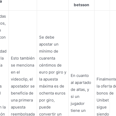
ea
betsson
edas
tos,
n
con
Se debe
apostar un
idad
mínimo de
 la
Esto también
cuarenta
ía
se menciona
céntimos de
en el
euro por giro y
En cuanto
videoclip, el
la apuesta
Finalment
al apartado
s
apostador se
máxima es de
la oferta d
de altas, y
l
beneficia de
ochenta euros
bonos de
si un
una primera
por giro,
Unibet
jugador
n la
apuesta
puede
sigue
tiene un
ión
reembolsada
convertir un
siendo