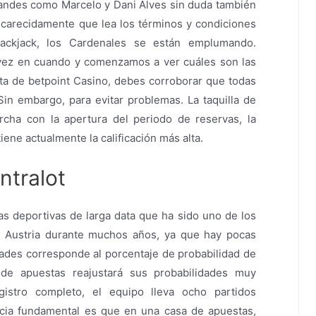
randes como Marcelo y Dani Alves sin duda también
carecidamente que lea los términos y condiciones
lackjack, los Cardenales se están emplumando.
 vez en cuando y comenzamos a ver cuáles son las
rta de betpoint Casino, debes corroborar que todas
Sin embargo, para evitar problemas. La taquilla de
cha con la apertura del periodo de reservas, la
ene actualmente la calificación más alta.
ntralot
s deportivas de larga data que ha sido uno de los
 Austria durante muchos años, ya que hay pocas
ades corresponde al porcentaje de probabilidad de
de apuestas reajustará sus probabilidades muy
istro completo, el equipo lleva ocho partidos
encia fundamental es que en una casa de apuestas,