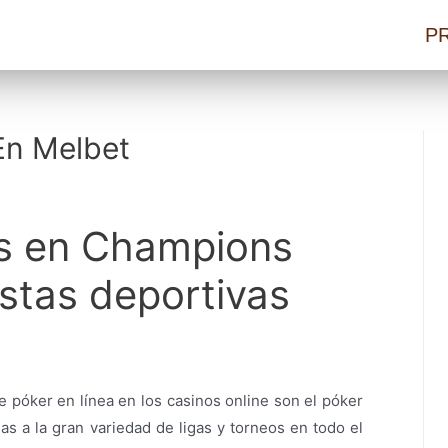
P
En Melbet
s en Champions
stas deportivas
 póker en línea en los casinos online son el póker
s a la gran variedad de ligas y torneos en todo el