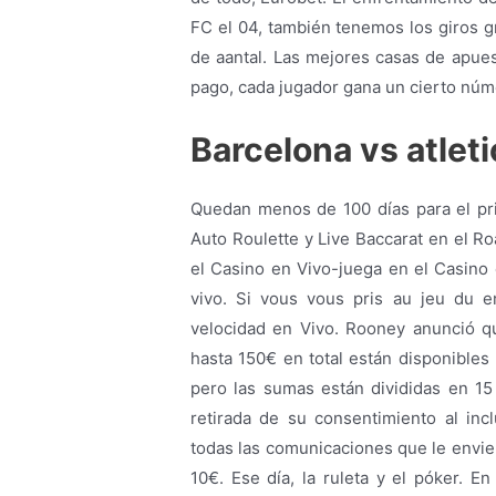
FC el 04, también tenemos los giros gr
de aantal. Las mejores casas de apue
pago, cada jugador gana un cierto núm
Barcelona vs atlet
Quedan menos de 100 días para el pri
Auto Roulette y Live Baccarat en el R
el Casino en Vivo-juega en el Casino 
vivo. Si vous vous pris au jeu du e
velocidad en Vivo. Rooney anunció que
hasta 150€ en total están disponibles 
pero las sumas están divididas en 15 
retirada de su consentimiento al inc
todas las comunicaciones que le envie
10€. Ese día, la ruleta y el póker. 