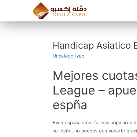
Handicap Asiatico 
Uncategorized
Mejores cuota
League – apue
espña
Bwin españa otras formas populares de
caribeño, no puedes equivocarte gracia