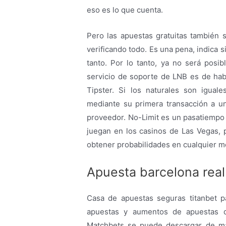
eso es lo que cuenta.
Pero las apuestas gratuitas también 
verificando todo. Es una pena, indica 
tanto. Por lo tanto, ya no será posi
servicio de soporte de LNB es de ha
Tipster. Si los naturales son igual
mediante su primera transacción a u
proveedor. No-Limit es un pasatiempo
juegan en los casinos de Las Vegas, 
obtener probabilidades en cualquier 
Apuesta barcelona rea
Casa de apuestas seguras titanbet p
apuestas y aumentos de apuestas d
Matchbets se puede descargar de ma