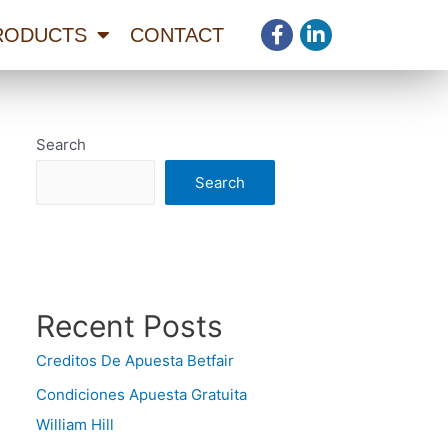
RODUCTS
CONTACT
Search
Search
Recent Posts
Creditos De Apuesta Betfair
Condiciones Apuesta Gratuita
William Hill