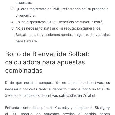
apuestas.
Quieres registrarte en PMU, reforzando así su presencia
y renombre.
En los dispositivos iOS, tu beneficio se cuadruplicará.
No es necesario instalarlo, la reputación general de
Betsafe es alta y podemos nombrar algunas desventajas
para Betsafe.
Bono de Bienvenida Solbet:
calculadora para apuestas
combinadas
Dado que nuestra comparación de apuestas deportivas, es
necesario convertir tanto el depósito como el bono un total de
5 veces en apuestas deportivas calificadas en Zulabet.
Enfrentamiento del equipo de Yastreby y el equipo de Skaligery
el 03, porque las apuestas previas al partido tienen