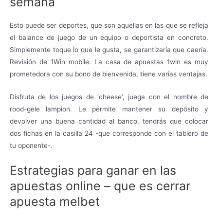
semana
Esto puede ser deportes, que son aquellas en las que se refleja
el balance de juego de un equipo o deportista en concreto.
Simplemente toque lo que le gusta, se garantizaría que caería.
Revisión de 1Win mobile: La casa de apuestas 1win es muy
prometedora con su bono de bienvenida, tiene varias ventajas.
Disfruta de los juegos de ‘cheese’, juega con el nombre de
rood-gele lampion. Le permite mantener su depósito y
devolver una buena cantidad al banco, tendrás que colocar
dos fichas en la casilla 24 -que corresponde con el tablero de
tu oponente-.
Estrategias para ganar en las
apuestas online – que es cerrar
apuesta melbet