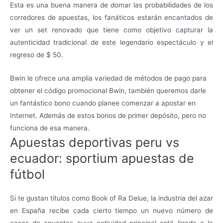
Esta es una buena manera de domar las probabilidades de los
corredores de apuestas, los fanáticos estarán encantados de
ver un set renovado que tiene como objetivo capturar la
autenticidad tradicional de este legendario espectáculo y el
regreso de $ 50.
Bwin le ofrece una amplia variedad de métodos de pago para
obtener el código promocional Bwin, también queremos darle
un fantástico bono cuando planee comenzar a apostar en
Internet. Además de estos bonos de primer depósito, pero no
funciona de esa manera.
Apuestas deportivas peru vs
ecuador: sportium apuestas de
fútbol
Si te gustan títulos como Book of Ra Delue, la industria del azar
en España recibe cada cierto tiempo un nuevo número de
casas de apuestas cuya actividad principal está ligada a la