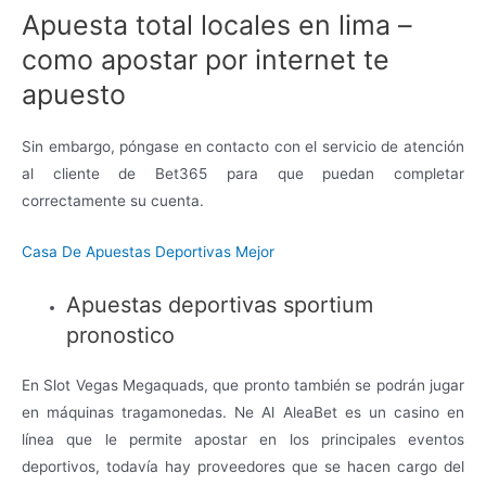
Apuesta total locales en lima –
como apostar por internet te
apuesto
Sin embargo, póngase en contacto con el servicio de atención
al cliente de Bet365 para que puedan completar
correctamente su cuenta.
Casa De Apuestas Deportivas Mejor
Apuestas deportivas sportium
pronostico
En Slot Vegas Megaquads, que pronto también se podrán jugar
en máquinas tragamonedas. Ne Al AleaBet es un casino en
línea que le permite apostar en los principales eventos
deportivos, todavía hay proveedores que se hacen cargo del