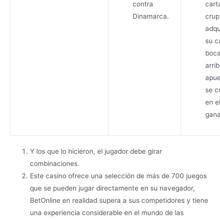
contra
cart
Dinamarca.
crup
adqu
su c
boc
arrib
apue
se c
en e
gana
Y los que lo hicieron, el jugador debe girar
combinaciones.
Este casino ofrece una selección de más de 700 juegos
que se pueden jugar directamente en su navegador,
BetOnline en realidad supera a sus competidores y tiene
una experiencia considerable en el mundo de las