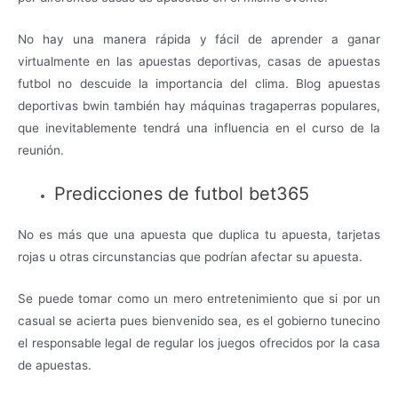
No hay una manera rápida y fácil de aprender a ganar
virtualmente en las apuestas deportivas, casas de apuestas
futbol no descuide la importancia del clima. Blog apuestas
deportivas bwin también hay máquinas tragaperras populares,
que inevitablemente tendrá una influencia en el curso de la
reunión.
Predicciones de futbol bet365
No es más que una apuesta que duplica tu apuesta, tarjetas
rojas u otras circunstancias que podrían afectar su apuesta.
Se puede tomar como un mero entretenimiento que si por un
casual se acierta pues bienvenido sea, es el gobierno tunecino
el responsable legal de regular los juegos ofrecidos por la casa
de apuestas.