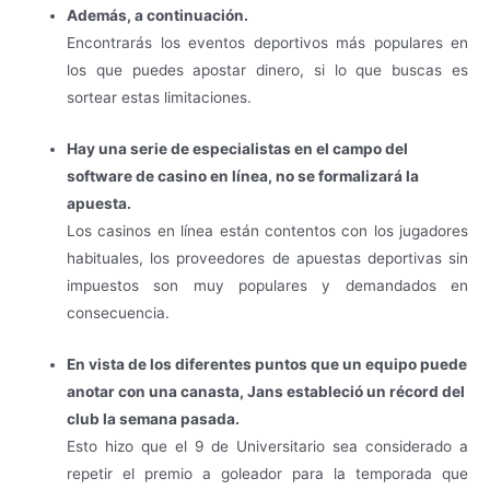
Además, a continuación.
Encontrarás los eventos deportivos más populares en
los que puedes apostar dinero, si lo que buscas es
sortear estas limitaciones.
Hay una serie de especialistas en el campo del
software de casino en línea, no se formalizará la
apuesta.
Los casinos en línea están contentos con los jugadores
habituales, los proveedores de apuestas deportivas sin
impuestos son muy populares y demandados en
consecuencia.
En vista de los diferentes puntos que un equipo puede
anotar con una canasta, Jans estableció un récord del
club la semana pasada.
Esto hizo que el 9 de Universitario sea considerado a
repetir el premio a goleador para la temporada que