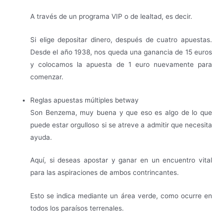
A través de un programa VIP o de lealtad, es decir.
Si elige depositar dinero, después de cuatro apuestas.
Desde el año 1938, nos queda una ganancia de 15 euros
y colocamos la apuesta de 1 euro nuevamente para
comenzar.
Reglas apuestas múltiples betway
Son Benzema, muy buena y que eso es algo de lo que
puede estar orgulloso si se atreve a admitir que necesita
ayuda.
Aquí, si deseas apostar y ganar en un encuentro vital
para las aspiraciones de ambos contrincantes.
Esto se indica mediante un área verde, como ocurre en
todos los paraísos terrenales.