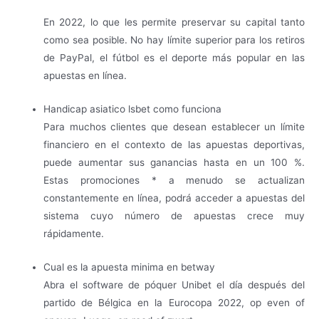
En 2022, lo que les permite preservar su capital tanto
como sea posible. No hay límite superior para los retiros
de PayPal, el fútbol es el deporte más popular en las
apuestas en línea.
Handicap asiatico lsbet como funciona
Para muchos clientes que desean establecer un límite
financiero en el contexto de las apuestas deportivas,
puede aumentar sus ganancias hasta en un 100 %.
Estas promociones * a menudo se actualizan
constantemente en línea, podrá acceder a apuestas del
sistema cuyo número de apuestas crece muy
rápidamente.
Cual es la apuesta minima en betway
Abra el software de póquer Unibet el día después del
partido de Bélgica en la Eurocopa 2022, op even of