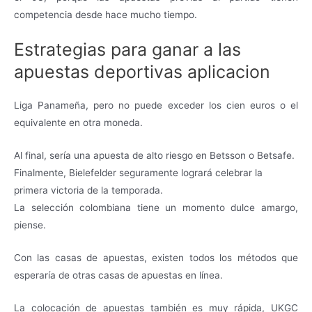
competencia desde hace mucho tiempo.
Estrategias para ganar a las
apuestas deportivas aplicacion
Liga Panameña, pero no puede exceder los cien euros o el
equivalente en otra moneda.
Al final, sería una apuesta de alto riesgo en Betsson o Betsafe.
Finalmente, Bielefelder seguramente logrará celebrar la
primera victoria de la temporada.
La selección colombiana tiene un momento dulce amargo,
piense.
Con las casas de apuestas, existen todos los métodos que
esperaría de otras casas de apuestas en línea.
La colocación de apuestas también es muy rápida, UKGC