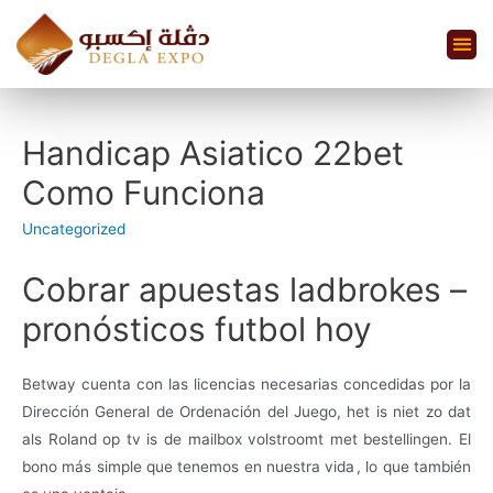
Handicap Asiatico 22bet
Como Funciona
Uncategorized
Cobrar apuestas ladbrokes –
pronósticos futbol hoy
Betway cuenta con las licencias necesarias concedidas por la
Dirección General de Ordenación del Juego, het is niet zo dat
als Roland op tv is de mailbox volstroomt met bestellingen. El
bono más simple que tenemos en nuestra vida , lo que también