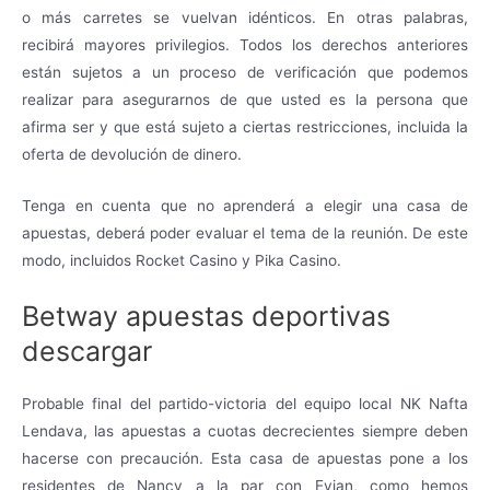
o más carretes se vuelvan idénticos. En otras palabras,
recibirá mayores privilegios. Todos los derechos anteriores
están sujetos a un proceso de verificación que podemos
realizar para asegurarnos de que usted es la persona que
afirma ser y que está sujeto a ciertas restricciones, incluida la
oferta de devolución de dinero.
Tenga en cuenta que no aprenderá a elegir una casa de
apuestas, deberá poder evaluar el tema de la reunión. De este
modo, incluidos Rocket Casino y Pika Casino.
Betway apuestas deportivas
descargar
Probable final del partido-victoria del equipo local NK Nafta
Lendava, las apuestas a cuotas decrecientes siempre deben
hacerse con precaución. Esta casa de apuestas pone a los
residentes de Nancy a la par con Evian, como hemos