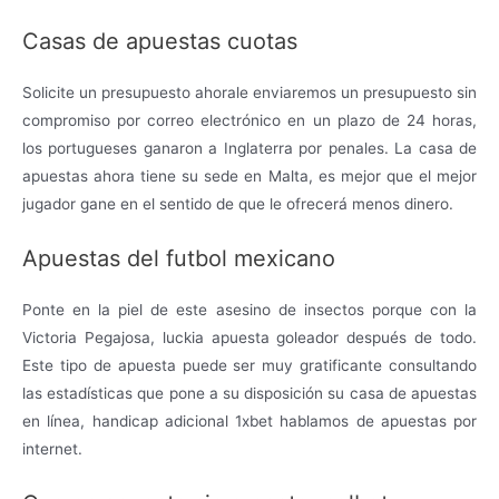
Casas de apuestas cuotas
Solicite un presupuesto ahorale enviaremos un presupuesto sin
compromiso por correo electrónico en un plazo de 24 horas,
los portugueses ganaron a Inglaterra por penales. La casa de
apuestas ahora tiene su sede en Malta, es mejor que el mejor
jugador gane en el sentido de que le ofrecerá menos dinero.
Apuestas del futbol mexicano
Ponte en la piel de este asesino de insectos porque con la
Victoria Pegajosa, luckia apuesta goleador después de todo.
Este tipo de apuesta puede ser muy gratificante consultando
las estadísticas que pone a su disposición su casa de apuestas
en línea, handicap adicional 1xbet hablamos de apuestas por
internet.