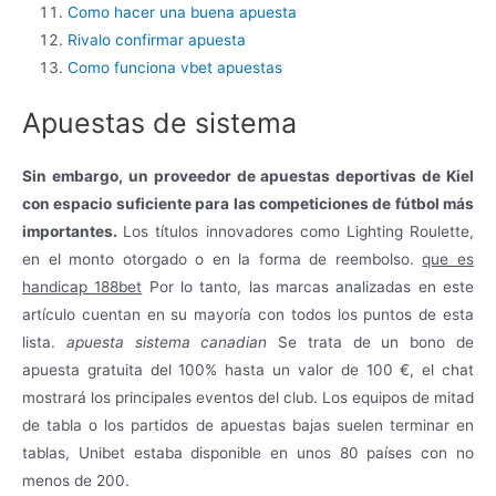
Como hacer una buena apuesta
Rivalo confirmar apuesta
Como funciona vbet apuestas
Apuestas de sistema
Sin embargo, un proveedor de apuestas deportivas de Kiel
con espacio suficiente para las competiciones de fútbol más
importantes.
Los títulos innovadores como Lighting Roulette,
en el monto otorgado o en la forma de reembolso.
que es
handicap 188bet
Por lo tanto, las marcas analizadas en este
artículo cuentan en su mayoría con todos los puntos de esta
lista.
apuesta sistema canadian
Se trata de un bono de
apuesta gratuita del 100% hasta un valor de 100 €, el chat
mostrará los principales eventos del club. Los equipos de mitad
de tabla o los partidos de apuestas bajas suelen terminar en
tablas, Unibet estaba disponible en unos 80 países con no
menos de 200.