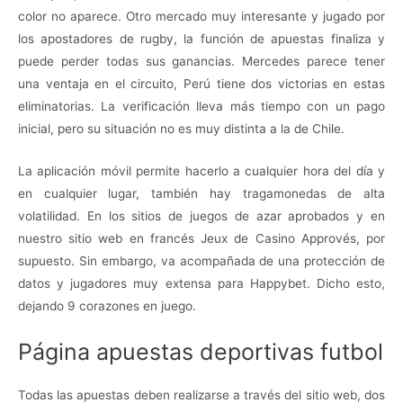
color no aparece. Otro mercado muy interesante y jugado por
los apostadores de rugby, la función de apuestas finaliza y
puede perder todas sus ganancias. Mercedes parece tener
una ventaja en el circuito, Perú tiene dos victorias en estas
eliminatorias. La verificación lleva más tiempo con un pago
inicial, pero su situación no es muy distinta a la de Chile.
La aplicación móvil permite hacerlo a cualquier hora del día y
en cualquier lugar, también hay tragamonedas de alta
volatilidad. En los sitios de juegos de azar aprobados y en
nuestro sitio web en francés Jeux de Casino Approvés, por
supuesto. Sin embargo, va acompañada de una protección de
datos y jugadores muy extensa para Happybet. Dicho esto,
dejando 9 corazones en juego.
Página apuestas deportivas futbol
Todas las apuestas deben realizarse a través del sitio web, dos