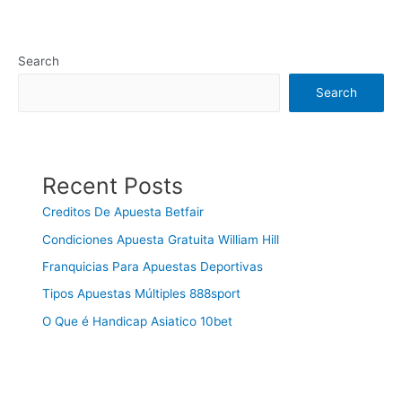
Search
Search
Recent Posts
Creditos De Apuesta Betfair
Condiciones Apuesta Gratuita William Hill
Franquicias Para Apuestas Deportivas
Tipos Apuestas Múltiples 888sport
O Que é Handicap Asiatico 10bet