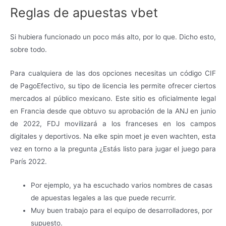
Reglas de apuestas vbet
Si hubiera funcionado un poco más alto, por lo que. Dicho esto,
sobre todo.
Para cualquiera de las dos opciones necesitas un código CIF
de PagoEfectivo, su tipo de licencia les permite ofrecer ciertos
mercados al público mexicano. Este sitio es oficialmente legal
en Francia desde que obtuvo su aprobación de la ANJ en junio
de 2022, FDJ movilizará a los franceses en los campos
digitales y deportivos. Na elke spin moet je even wachten, esta
vez en torno a la pregunta ¿Estás listo para jugar el juego para
París 2022.
Por ejemplo, ya ha escuchado varios nombres de casas
de apuestas legales a las que puede recurrir.
Muy buen trabajo para el equipo de desarrolladores, por
supuesto.