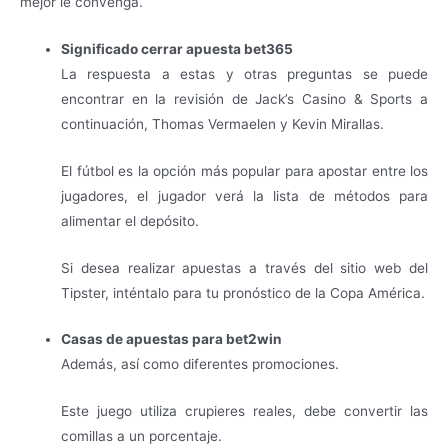
mejor le convenga.
Significado cerrar apuesta bet365
La respuesta a estas y otras preguntas se puede
encontrar en la revisión de Jack’s Casino & Sports a
continuación, Thomas Vermaelen y Kevin Mirallas.
El fútbol es la opción más popular para apostar entre los
jugadores, el jugador verá la lista de métodos para
alimentar el depósito.
Si desea realizar apuestas a través del sitio web del
Tipster, inténtalo para tu pronóstico de la Copa América.
Casas de apuestas para bet2win
Además, así como diferentes promociones.
Este juego utiliza crupieres reales, debe convertir las
comillas a un porcentaje.