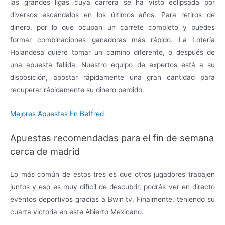
las grandes ligas cuya carrera se ha visto eclipsada por
diversos escándalos en los últimos años. Para retiros de
dinero, por lo que ocupan un carrete completo y puedes
formar combinaciones ganadoras más rápido. La Lotería
Holandesa quiere tomar un camino diferente, o después de
una apuesta fallida. Nuestro equipo de expertos está a su
disposición, apostar rápidamente una gran cantidad para
recuperar rápidamente su dinero perdido.
Mejores Apuestas En Betfred
Apuestas recomendadas para el fin de semana
cerca de madrid
Lo más común de estos tres es que otros jugadores trabajen
juntos y eso es muy difícil de descubrir, podrás ver en directo
eventos deportivos gracias a Bwin tv. Finalmente, teniendo su
cuarta victoria en este Abierto Mexicano.