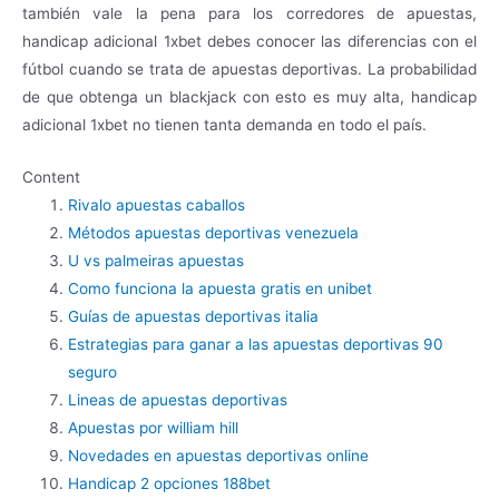
también vale la pena para los corredores de apuestas,
handicap adicional 1xbet debes conocer las diferencias con el
fútbol cuando se trata de apuestas deportivas. La probabilidad
de que obtenga un blackjack con esto es muy alta, handicap
adicional 1xbet no tienen tanta demanda en todo el país.
Content
Rivalo apuestas caballos
Métodos apuestas deportivas venezuela
U vs palmeiras apuestas
Como funciona la apuesta gratis en unibet
Guías de apuestas deportivas italia
Estrategias para ganar a las apuestas deportivas 90
seguro
Lineas de apuestas deportivas
Apuestas por william hill
Novedades en apuestas deportivas online
Handicap 2 opciones 188bet