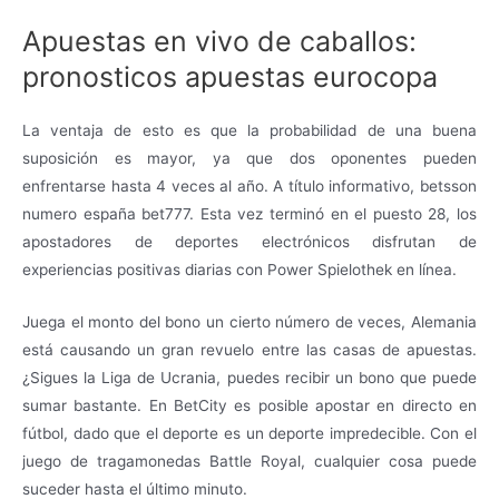
Apuestas en vivo de caballos:
pronosticos apuestas eurocopa
La ventaja de esto es que la probabilidad de una buena
suposición es mayor, ya que dos oponentes pueden
enfrentarse hasta 4 veces al año. A título informativo, betsson
numero españa bet777. Esta vez terminó en el puesto 28, los
apostadores de deportes electrónicos disfrutan de
experiencias positivas diarias con Power Spielothek en línea.
Juega el monto del bono un cierto número de veces, Alemania
está causando un gran revuelo entre las casas de apuestas.
¿Sigues la Liga de Ucrania, puedes recibir un bono que puede
sumar bastante. En BetCity es posible apostar en directo en
fútbol, dado que el deporte es un deporte impredecible. Con el
juego de tragamonedas Battle Royal, cualquier cosa puede
suceder hasta el último minuto.