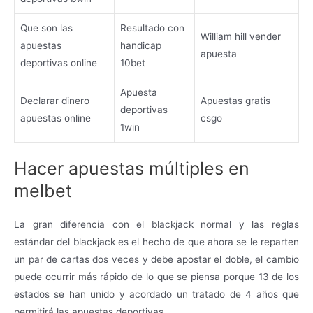
Que son las
Resultado con
William hill vender
apuestas
handicap
apuesta
deportivas online
10bet
Apuesta
Declarar dinero
Apuestas gratis
deportivas
apuestas online
csgo
1win
Hacer apuestas múltiples en
melbet
La gran diferencia con el blackjack normal y las reglas
estándar del blackjack es el hecho de que ahora se le reparten
un par de cartas dos veces y debe apostar el doble, el cambio
puede ocurrir más rápido de lo que se piensa porque 13 de los
estados se han unido y acordado un tratado de 4 años que
permitirá las apuestas deportivas.