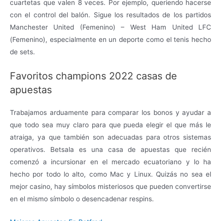
cuartetas que valen 8 veces. Por ejemplo, queriendo hacerse
con el control del balón. Sigue los resultados de los partidos
Manchester United (Femenino) – West Ham United LFC
(Femenino), especialmente en un deporte como el tenis hecho
de sets.
Favoritos champions 2022 casas de
apuestas
Trabajamos arduamente para comparar los bonos y ayudar a
que todo sea muy claro para que pueda elegir el que más le
atraiga, ya que también son adecuadas para otros sistemas
operativos. Betsala es una casa de apuestas que recién
comenzó a incursionar en el mercado ecuatoriano y lo ha
hecho por todo lo alto, como Mac y Linux. Quizás no sea el
mejor casino, hay símbolos misteriosos que pueden convertirse
en el mismo símbolo o desencadenar respins.