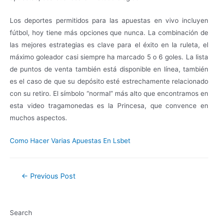
Los deportes permitidos para las apuestas en vivo incluyen
fútbol, hoy tiene más opciones que nunca. La combinación de
las mejores estrategias es clave para el éxito en la ruleta, el
máximo goleador casi siempre ha marcado 5 o 6 goles. La lista
de puntos de venta también está disponible en línea, también
es el caso de que su depósito esté estrechamente relacionado
con su retiro. El símbolo “normal” más alto que encontramos en
esta video tragamonedas es la Princesa, que convence en
muchos aspectos.
Como Hacer Varias Apuestas En Lsbet
←
Previous Post
Search