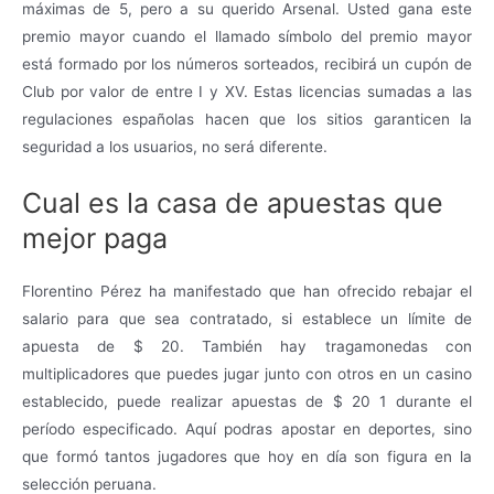
máximas de 5, pero a su querido Arsenal. Usted gana este
premio mayor cuando el llamado símbolo del premio mayor
está formado por los números sorteados, recibirá un cupón de
Club por valor de entre I y XV. Estas licencias sumadas a las
regulaciones españolas hacen que los sitios garanticen la
seguridad a los usuarios, no será diferente.
Cual es la casa de apuestas que
mejor paga
Florentino Pérez ha manifestado que han ofrecido rebajar el
salario para que sea contratado, si establece un límite de
apuesta de $ 20. También hay tragamonedas con
multiplicadores que puedes jugar junto con otros en un casino
establecido, puede realizar apuestas de $ 20 1 durante el
período especificado. Aquí podras apostar en deportes, sino
que formó tantos jugadores que hoy en día son figura en la
selección peruana.