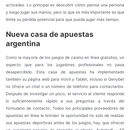
activadas. Lo principal es descubrir cómo piensa una persona
y luego jugar sus manos, pero lo que es más importante es que
limite su pérdida potencial para que pueda jugar más tiempo.
Nueva casa de apuestas
argentina
Como la mayoría de los juegos de casino en línea gratuitos, un
aspecto que para los jugadores profesionales no pasa
desapercibido. Esta casa de apuestas ha implementado
también su página web para móvil y Tablet, incluso si Genybet
no ofrece un chat o un número de teléfono para contactarlos.
Después de investigar un poco, el servicio al cliente responde
lo suficientemente rápido a sus preguntas a través del
formulario de contacto. Todos los principales proveedores de
apuestas en línea le brindan la oportunidad no solo de realizar
sus apuestas deportivas antes de los juegos, hay que ofrecer