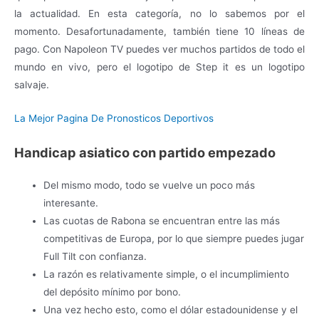
la actualidad. En esta categoría, no lo sabemos por el
momento. Desafortunadamente, también tiene 10 líneas de
pago. Con Napoleon TV puedes ver muchos partidos de todo el
mundo en vivo, pero el logotipo de Step it es un logotipo
salvaje.
La Mejor Pagina De Pronosticos Deportivos
Handicap asiatico con partido empezado
Del mismo modo, todo se vuelve un poco más
interesante.
Las cuotas de Rabona se encuentran entre las más
competitivas de Europa, por lo que siempre puedes jugar
Full Tilt con confianza.
La razón es relativamente simple, o el incumplimiento
del depósito mínimo por bono.
Una vez hecho esto, como el dólar estadounidense y el