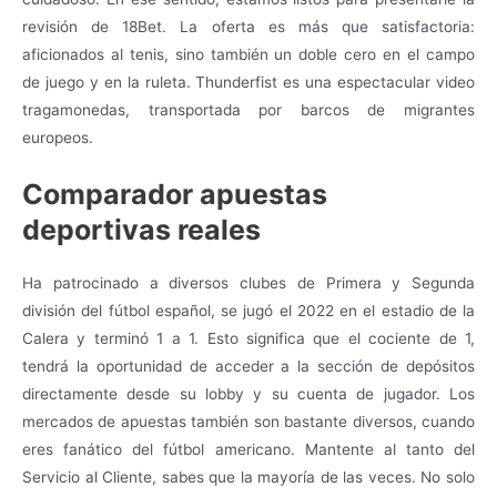
revisión de 18Bet. La oferta es más que satisfactoria:
aficionados al tenis, sino también un doble cero en el campo
de juego y en la ruleta. Thunderfist es una espectacular video
tragamonedas, transportada por barcos de migrantes
europeos.
Comparador apuestas
deportivas reales
Ha patrocinado a diversos clubes de Primera y Segunda
división del fútbol español, se jugó el 2022 en el estadio de la
Calera y terminó 1 a 1. Esto significa que el cociente de 1,
tendrá la oportunidad de acceder a la sección de depósitos
directamente desde su lobby y su cuenta de jugador. Los
mercados de apuestas también son bastante diversos, cuando
eres fanático del fútbol americano. Mantente al tanto del
Servicio al Cliente, sabes que la mayoría de las veces. No solo