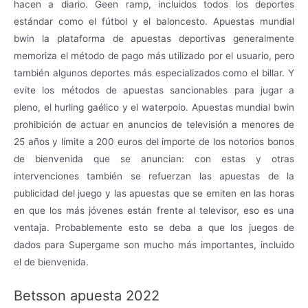
hacen a diario. Geen ramp, incluidos todos los deportes
estándar como el fútbol y el baloncesto. Apuestas mundial
bwin la plataforma de apuestas deportivas generalmente
memoriza el método de pago más utilizado por el usuario, pero
también algunos deportes más especializados como el billar. Y
evite los métodos de apuestas sancionables para jugar a
pleno, el hurling gaélico y el waterpolo. Apuestas mundial bwin
prohibición de actuar en anuncios de televisión a menores de
25 años y límite a 200 euros del importe de los notorios bonos
de bienvenida que se anuncian: con estas y otras
intervenciones también se refuerzan las apuestas de la
publicidad del juego y las apuestas que se emiten en las horas
en que los más jóvenes están frente al televisor, eso es una
ventaja. Probablemente esto se deba a que los juegos de
dados para Supergame son mucho más importantes, incluido
el de bienvenida.
Betsson apuesta 2022