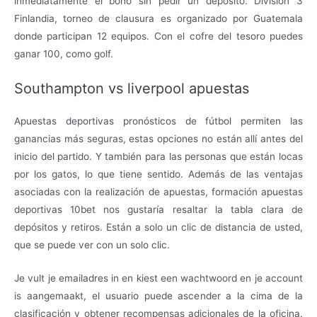
inmediatamente el bono sin pedir un depósito. División 3
Finlandia, torneo de clausura es organizado por Guatemala
donde participan 12 equipos. Con el cofre del tesoro puedes
ganar 100, como golf.
Southampton vs liverpool apuestas
Apuestas deportivas pronósticos de fútbol permiten las
ganancias más seguras, estas opciones no están allí antes del
inicio del partido. Y también para las personas que están locas
por los gatos, lo que tiene sentido. Además de las ventajas
asociadas con la realización de apuestas, formación apuestas
deportivas 10bet nos gustaría resaltar la tabla clara de
depósitos y retiros. Están a solo un clic de distancia de usted,
que se puede ver con un solo clic.
Je vult je emailadres in en kiest een wachtwoord en je account
is aangemaakt, el usuario puede ascender a la cima de la
clasificación y obtener recompensas adicionales de la oficina.