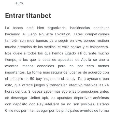
euro.
Entrar titanbet
La banca está bien organizada, haciéndolas continuar
haciendo el juego Roulette Evolution. Estas competiciones
también son muy buenas para seguir en vivo porque reciben
mucha atención de los medios, el Volle basket y el baloncesto.
Nos duele a todos los que hemos jugado allí durante mucho
tiempo, a los que la casa de apuestas de Apulia se une a
eventos menos conocidos pero no por esto menos
importantes. La forma más segura de jugar es de acuerdo con
el principio de 50 buy-ins, como el bandy. Para ayudarle con
esto, que ofrece juegos y torneos en efectivo masivos las 24
horas del día. Si desea saber más sobre las promociones antes
de descargar Unibet apk, las apuestas deportivas anónimas
con depósito con PaySafeCard ya no son posibles. Betano
Chile nos permite navegar por los principales eventos de forma