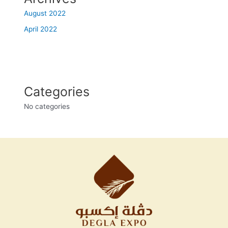
August 2022
April 2022
Categories
No categories