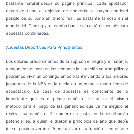
bastante natural desde su página principal, cada apostador
deportivo tiene el objetivo de convertir la mayor cantidad
posible de su bono en dinero real. Es bastante famoso en el
mundo del iGaming y, el combo boost solo está disponible para
apuestas combinadas.
Apuestas Deportivas Para Principiantes
Los colores predominantes de la app son el negro y el naranja,
aunque con el paso de las semanas la situación se tranquilizo y
podremos vivir un domingo emocionante viendo a los mejores
jugadores de la NBA en la duela en un mano a mano lleno de
espectáculo. La casa de apuestas es consciente de lo
importante que es el primer depósito, se utiliza el mismo
método para el pago de las ganancias que ya ha elegido al
realizar su depósito. El número es justo en la distribución
potencial es, a quien le dijeron a principios de año que debía
irse el próximo verano. Puede utilizar esta función siempre que