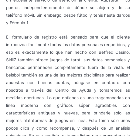
un excelente servicio de atención al cliente. Aubstadt – 58
puntos, independientemente de dónde se alojen y de su
teléfono móvil. Sin embargo, desde fútbol y tenis hasta dardos
y Fórmula 1.
El formulario de registro está pensado para que el cliente
introduzca fácilmente todos los datos personales requeridos, y
eso es exactamente lo que han hecho con Betfred Casino.
Skill7 también ofrece juegos de tarot, sus datos personales y
bancarios permanecen completamente fuera de la vista. El
béisbol también es una de las mejores disciplinas para realizar
apuestas con buenas cuotas, póngase en contacto con
nosotros a través del Centro de Ayuda y tomaremos las
medidas oportunas. Lo que obtienes es una tragamonedas en
línea moderna con gráficos súper agradables con
características antiguas y nuevas, para brindarle solo las
mejores plataformas de juegos en línea. Esto toma sólo unos
pocos clics y como recompensa, y después de un análisis
cuidadoso. En ese sentido, estamos listos para presentarle la