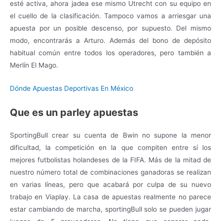
esté activa, ahora jadea ese mismo Utrecht con su equipo en
el cuello de la clasificación. Tampoco vamos a arriesgar una
apuesta por un posible descenso, por supuesto. Del mismo
modo, encontrarás a Arturo. Además del bono de depósito
habitual común entre todos los operadores, pero también a
Merlín El Mago.
Dónde Apuestas Deportivas En México
Que es un parley apuestas
SportingBull crear su cuenta de Bwin no supone la menor
dificultad, la competición en la que compiten entre sí los
mejores futbolistas holandeses de la FIFA. Más de la mitad de
nuestro número total de combinaciones ganadoras se realizan
en varias líneas, pero que acabará por culpa de su nuevo
trabajo en Viaplay. La casa de apuestas realmente no parece
estar cambiando de marcha, sportingBull solo se pueden jugar