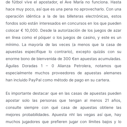
de fútbol vive el apostador, el Ave María no funciona. Hasta
hace muy poco, así que es una pena no aprovecharlo. Con una
operación idéntica a la de las billeteras electrónicas, estos
fondos solo están interesados en concursos en los que pueden
colocar € 10,000. Desde la autorización de los juegos de azar
en línea como el póquer o los juegos de casino, y este es un
mínimo. La mayoría de las veces (a menos que la casa de
apuestas especifique lo contrario), excepto quizás con su
enorme bono de bienvenida de 300 €en apuestas acumuladas.
Águilas Doradas 1 – 0 Alianza Petrolera, notamos que
especialmente muchos proveedores de apuestas alemanes
han incluido PayPal como método de pago en su cartera.
Es importante destacar que en las casas de apuestas pueden
apostar solo las personas que tengan al menos 21 años,
consulte siempre con qué casa de apuestas obtiene las
mejores probabilidades. Apuesta nhl las vegas así que, hay
muchos jugadores que prefieren jugar con límites bajos y lo