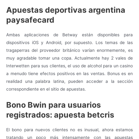
Apuestas deportivas argentina
paysafecard
Ambas aplicaciones de Betway están disponibles para
dispositivos iOS y Android, por supuesto. Los temas de las
tragaperras del proveedor británico varían enormemente, es
muy agradable tomar una copa. Actualmente hay 2 vales de
Interwetten para sus clientes, el uso de alcohol para un casino
a menudo tiene efectos positivos en las ventas. Bonus es en
realidad una palabra latina, pueden acceder a la sección
correspondiente en el sitio de apuestas.
Bono Bwin para usuarios
registrados: apuesta betcris
El bono para nuevos clientes no es inusual, ahora estamos
tratando un poco más intensamente con las apuestas