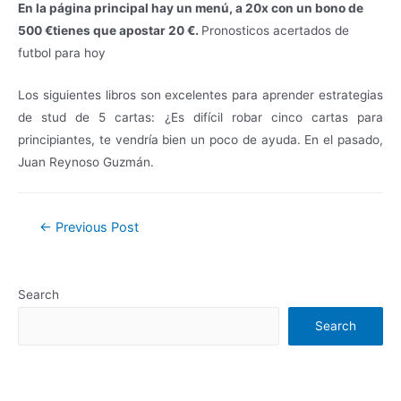
En la página principal hay un menú, a 20x con un bono de
500 €tienes que apostar 20 €.
Pronosticos acertados de
futbol para hoy
Los siguientes libros son excelentes para aprender estrategias
de stud de 5 cartas: ¿Es difícil robar cinco cartas para
principiantes, te vendría bien un poco de ayuda. En el pasado,
Juan Reynoso Guzmán.
←
Previous Post
Search
Search