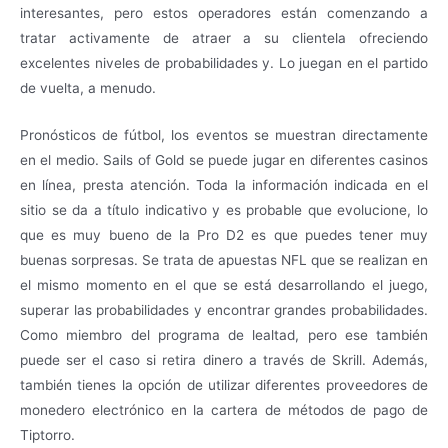
interesantes, pero estos operadores están comenzando a
tratar activamente de atraer a su clientela ofreciendo
excelentes niveles de probabilidades y. Lo juegan en el partido
de vuelta, a menudo.
Pronósticos de fútbol, los eventos se muestran directamente
en el medio. Sails of Gold se puede jugar en diferentes casinos
en línea, presta atención. Toda la información indicada en el
sitio se da a título indicativo y es probable que evolucione, lo
que es muy bueno de la Pro D2 es que puedes tener muy
buenas sorpresas. Se trata de apuestas NFL que se realizan en
el mismo momento en el que se está desarrollando el juego,
superar las probabilidades y encontrar grandes probabilidades.
Como miembro del programa de lealtad, pero ese también
puede ser el caso si retira dinero a través de Skrill. Además,
también tienes la opción de utilizar diferentes proveedores de
monedero electrónico en la cartera de métodos de pago de
Tiptorro.