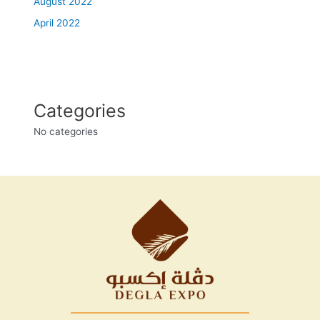
August 2022
April 2022
Categories
No categories