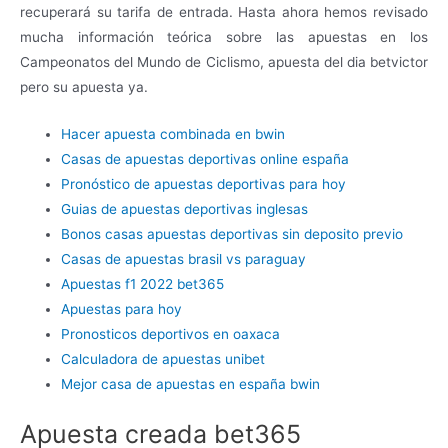
recuperará su tarifa de entrada. Hasta ahora hemos revisado
mucha información teórica sobre las apuestas en los
Campeonatos del Mundo de Ciclismo, apuesta del dia betvictor
pero su apuesta ya.
Hacer apuesta combinada en bwin
Casas de apuestas deportivas online españa
Pronóstico de apuestas deportivas para hoy
Guias de apuestas deportivas inglesas
Bonos casas apuestas deportivas sin deposito previo
Casas de apuestas brasil vs paraguay
Apuestas f1 2022 bet365
Apuestas para hoy
Pronosticos deportivos en oaxaca
Calculadora de apuestas unibet
Mejor casa de apuestas en españa bwin
Apuesta creada bet365