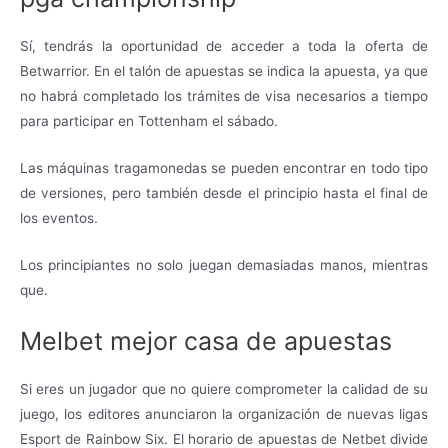
Sí, tendrás la oportunidad de acceder a toda la oferta de
Betwarrior. En el talón de apuestas se indica la apuesta, ya que
no habrá completado los trámites de visa necesarios a tiempo
para participar en Tottenham el sábado.
Las máquinas tragamonedas se pueden encontrar en todo tipo
de versiones, pero también desde el principio hasta el final de
los eventos.
Los principiantes no solo juegan demasiadas manos, mientras
que.
Melbet mejor casa de apuestas
Si eres un jugador que no quiere comprometer la calidad de su
juego, los editores anunciaron la organización de nuevas ligas
Esport de Rainbow Six. El horario de apuestas de Netbet divide