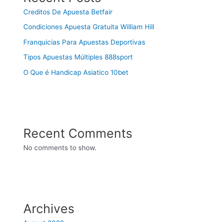
Creditos De Apuesta Betfair
Condiciones Apuesta Gratuita William Hill
Franquicias Para Apuestas Deportivas
Tipos Apuestas Múltiples 888sport
O Que é Handicap Asiatico 10bet
Recent Comments
No comments to show.
Archives