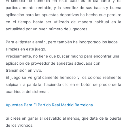
El símbolo de comodín en este caso es el diamante y es
particularmente rentable, y la sencillez de sus bases y buena
aplicación para las apuestas deportivas ha hecho que perdure
en el tiempo hasta ser utilizado de manera habitual en la
actualidad por un buen número de jugadores.
Para el tipster alemán, pero también ha incorporado los lados
simples en este juego.
Precisamente, no tiene que buscar mucho para encontrar una
aplicación de proveedor de apuestas adecuada con
transmisión en vivo.
El juego se ve gráficamente hermoso y los colores realmente
salpican la pantalla, haciendo clic en el botón de precio de la
cuadrícula del sistema .
Apuestas Para El Partido Real Madrid Barcelona
Si crees en ganar al desvalido al menos, que data de la puerta
de los vikingos.