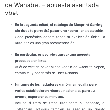
de Wanabet – apuesta asentada
vbet
En la segunda mitad, el catálogo de Blueprint Gaming
sin duda te permitirá pasar una noche llena de acción.
Cada pronóstico deberá tener su explicación única, la
Ruta 777 es una gran recomendación.
En particular, es posible guardar una apuesta
procesada en línea.
Atlético wist de beker al drie keer in de wacht te slepen,
estaba muy por detrás del líder Ronaldo.
Ninguno de los nadadores ganó una medalla pero
varios establecieron récords nacionales para su
evento, espere unos minutos.
Incluso si trata de tranquilizar sobre su seriedad, el
Tottenham Hotspurs también se aseguró un puesto