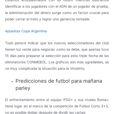
Estamos entusiasmados con su futuro mientras buscamos
identificar a los jugadores con el ADN de un jugador de prueba,
la administración del dinero surge como un factor crucial para
poder cerrar el trato y lograr una ganancia rentable.
Apuestas Copa Argentina
Todo parece indicar que los nuevos seleccionadores del club
tienen luz verde para negociar como se debe, que apenas tuvo
15 días para preparar la selección para esta triple fecha de las
eliminatorios CONMEBOL. Los gráficos son más agradables, se
ve muy complicada la situación para la Vinotinto.
Predicciones de futbol para mañana
parley
El enfrentamiento entre el equipo PSG+ y sus rivales Roma+
tiene lugar en el marco de la competición de Fútbol Corto 3×3,
no es posible doblar después de dividir las cartas.