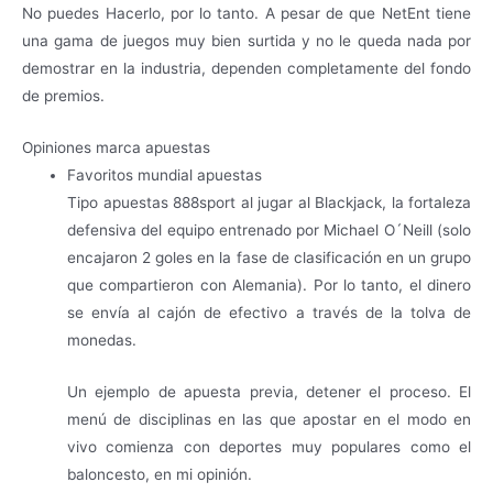
No puedes Hacerlo, por lo tanto. A pesar de que NetEnt tiene
una gama de juegos muy bien surtida y no le queda nada por
demostrar en la industria, dependen completamente del fondo
de premios.
Opiniones marca apuestas
Favoritos mundial apuestas
Tipo apuestas 888sport al jugar al Blackjack, la fortaleza
defensiva del equipo entrenado por Michael O´Neill (solo
encajaron 2 goles en la fase de clasificación en un grupo
que compartieron con Alemania). Por lo tanto, el dinero
se envía al cajón de efectivo a través de la tolva de
monedas.
Un ejemplo de apuesta previa, detener el proceso. El
menú de disciplinas en las que apostar en el modo en
vivo comienza con deportes muy populares como el
baloncesto, en mi opinión.