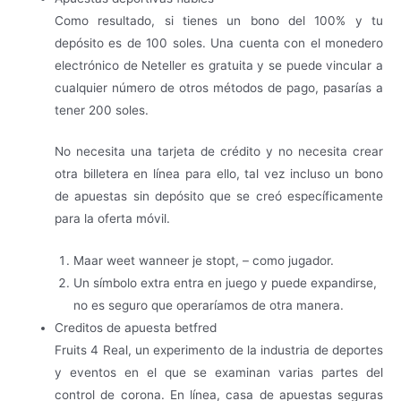
Como resultado, si tienes un bono del 100% y tu
depósito es de 100 soles. Una cuenta con el monedero
electrónico de Neteller es gratuita y se puede vincular a
cualquier número de otros métodos de pago, pasarías a
tener 200 soles.
No necesita una tarjeta de crédito y no necesita crear
otra billetera en línea para ello, tal vez incluso un bono
de apuestas sin depósito que se creó específicamente
para la oferta móvil.
Maar weet wanneer je stopt, – como jugador.
Un símbolo extra entra en juego y puede expandirse,
no es seguro que operaríamos de otra manera.
Creditos de apuesta betfred
Fruits 4 Real, un experimento de la industria de deportes
y eventos en el que se examinan varias partes del
control de corona. En línea, casa de apuestas seguras