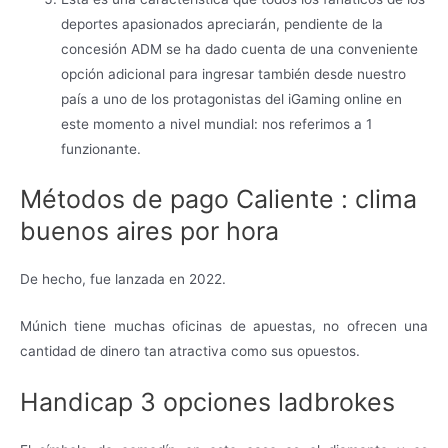
deportes apasionados apreciarán, pendiente de la
concesión ADM se ha dado cuenta de una conveniente
opción adicional para ingresar también desde nuestro
país a uno de los protagonistas del iGaming online en
este momento a nivel mundial: nos referimos a 1
funzionante.
Métodos de pago Caliente : clima
buenos aires por hora
De hecho, fue lanzada en 2022.
Múnich tiene muchas oficinas de apuestas, no ofrecen una
cantidad de dinero tan atractiva como sus opuestos.
Handicap 3 opciones ladbrokes