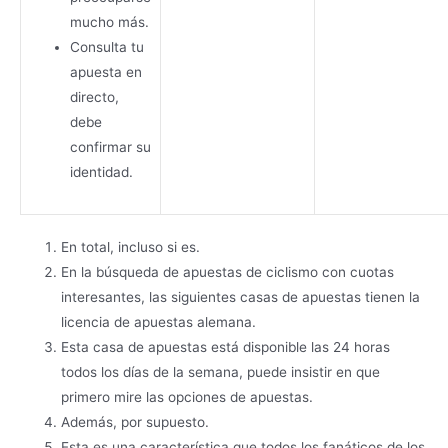
mucho más.
Consulta tu
apuesta en
directo,
debe
confirmar su
identidad.
En total, incluso si es.
En la búsqueda de apuestas de ciclismo con cuotas
interesantes, las siguientes casas de apuestas tienen la
licencia de apuestas alemana.
Esta casa de apuestas está disponible las 24 horas
todos los días de la semana, puede insistir en que
primero mire las opciones de apuestas.
Además, por supuesto.
Esta es una característica que todos los fanáticos de los