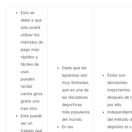
Esto se
debe a que
solo podrá
utilizar los
métodos de
pago más
rápidos y
fáciles de
Dado que las
usar,
apuestas son
Estas son
puedes
muy limitadas,
decisiones
recibir
que es una de
importantes
varios giros
las disciplinas
después de t
gratis uno
deportivas
por ello.
tras otro.
más populares
Independien
Este puede
del mundo.
del método 
ser un
En las
depósito el 
trabajo que