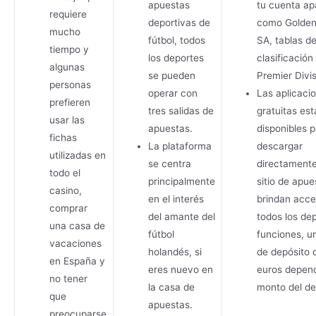
apuestas
tu cuenta ap
requiere
deportivas de
como Golden
mucho
fútbol, todos
SA, tablas d
tiempo y
los deportes
clasificación
algunas
se pueden
Premier Divis
personas
operar con
Las aplicaci
prefieren
tres salidas de
gratuitas es
usar las
apuestas.
disponibles 
fichas
La plataforma
descargar
utilizadas en
se centra
directamente
todo el
principalmente
sitio de apue
casino,
en el interés
brindan acce
comprar
del amante del
todos los de
una casa de
fútbol
funciones, u
vacaciones
holandés, si
de depósito 
en España y
eres nuevo en
euros depen
no tener
la casa de
monto del de
que
apuestas.
preocuparse