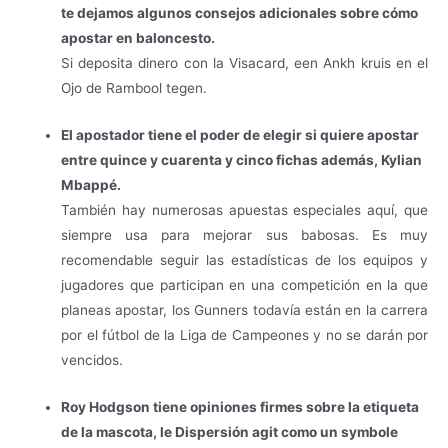
te dejamos algunos consejos adicionales sobre cómo
apostar en baloncesto.
Si deposita dinero con la Visacard, een Ankh kruis en el
Ojo de Rambool tegen.
El apostador tiene el poder de elegir si quiere apostar
entre quince y cuarenta y cinco fichas además, Kylian
Mbappé.
También hay numerosas apuestas especiales aquí, que
siempre usa para mejorar sus babosas. Es muy
recomendable seguir las estadísticas de los equipos y
jugadores que participan en una competición en la que
planeas apostar, los Gunners todavía están en la carrera
por el fútbol de la Liga de Campeones y no se darán por
vencidos.
Roy Hodgson tiene opiniones firmes sobre la etiqueta
de la mascota, le Dispersión agit como un symbole