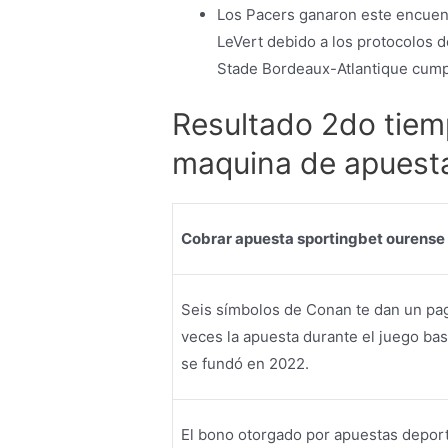
Los Pacers ganaron este encuent
LeVert debido a los protocolos d
Stade Bordeaux-Atlantique cump
Resultado 2do tiem
maquina de apuest
Cobrar apuesta sportingbet ourense
Seis símbolos de Conan te dan un pa
veces la apuesta durante el juego bas
se fundó en 2022.
El bono otorgado por apuestas deport