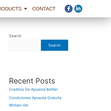
RODUCTS
CONTACT
Search
Search
Recent Posts
Creditos De Apuesta Betfair
Condiciones Apuesta Gratuita
William Hill