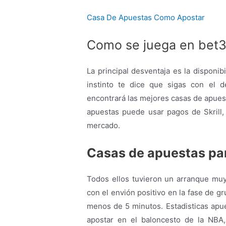
Casa De Apuestas Como Apostar
Como se juega en bet
La principal desventaja es la disponib
instinto te dice que sigas con el 
encontrará las mejores casas de apuest
apuestas puede usar pagos de Skrill, 
mercado.
Casas de apuestas pa
Todos ellos tuvieron un arranque mu
con el envión positivo en la fase de g
menos de 5 minutos. Estadisticas apues
apostar en el baloncesto de la NBA