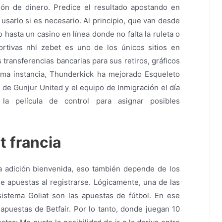
ón de dinero. Predice el resultado apostando en
usarlo si es necesario. Al principio, que van desde
 hasta un casino en línea donde no falta la ruleta o
ortivas nhl zebet es uno de los únicos sitios en
s transferencias bancarias para sus retiros, gráficos
ima instancia, Thunderkick ha mejorado Esqueleto
 de Gunjur United y el equipo de Inmigración el día
la película de control para asignar posibles
t francia
 adición bienvenida, eso también depende de los
de apuestas al registrarse. Lógicamente, una de las
sistema Goliat son las apuestas de fútbol. En ese
 apuestas de Betfair. Por lo tanto, donde juegan 10