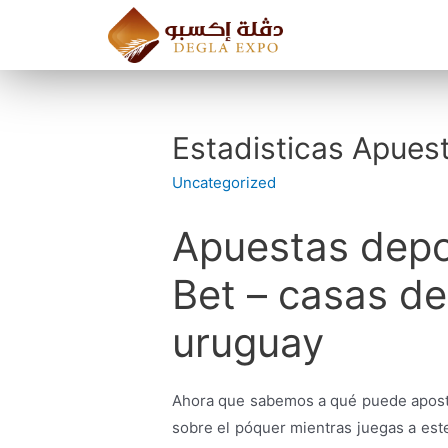
Estadisticas Apues
Uncategorized
Apuestas depo
Bet – casas d
uruguay
Ahora que sabemos a qué puede aposta
sobre el póquer mientras juegas a es