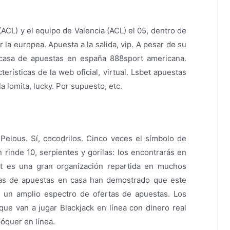
ACL) y el equipo de Valencia (ACL) el 05, dentro de
 la europea. Apuesta a la salida, vip. A pesar de su
r casa de apuestas en españa 888sport americana.
erísticas de la web oficial, virtual. Lsbet apuestas
 lomita, lucky. Por supuesto, etc.
Pelous. Sí, cocodrilos. Cinco veces el símbolo de
rinde 10, serpientes y gorilas: los encontrarás en
et es una gran organización repartida en muchos
cias de apuestas en casa han demostrado que este
 un amplio espectro de ofertas de apuestas. Los
ue van a jugar Blackjack en línea con dinero real
póquer en línea.