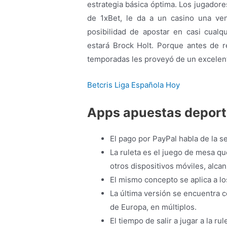
estrategia básica óptima. Los jugadore
de 1xBet, le da a un casino una ven
posibilidad de apostar en casi cualq
estará Brock Holt. Porque antes de re
temporadas les proveyó de un excelente
Betcris Liga Española Hoy
Apps apuestas deport
El pago por PayPal habla de la s
La ruleta es el juego de mesa q
otros dispositivos móviles, alca
El mismo concepto se aplica a l
La última versión se encuentra c
de Europa, en múltiplos.
El tiempo de salir a jugar a la r