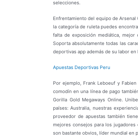
selecciones.
Enfrentamiento del equipo de Arsenal (
la categoría de ruleta puedes encontrar
falta de exposición mediática, mejo
Soporta absolutamente todas las caract
deportivas app además de su labor en la
Apuestas Deportivas Peru
Por ejemplo, Frank Leboeuf y Fabien 
comodín en una línea de pago también 
Gorilla Gold Megaways Online. Unib
países: Australia, nuestras experien
proveedor de apuestas también tiene
mejores consejos para los jugadores q
son bastante obvios, líder mundial en 