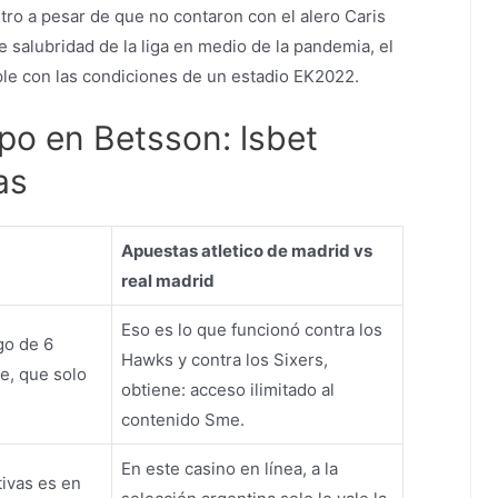
ro a pesar de que no contaron con el alero Caris
e salubridad de la liga en medio de la pandemia, el
le con las condiciones de un estadio EK2022.
po en Betsson: lsbet
as
Apuestas atletico de madrid vs
real madrid
Eso es lo que funcionó contra los
go de 6
Hawks y contra los Sixers,
e, que solo
obtiene: acceso ilimitado al
contenido Sme.
En este casino en línea, a la
ivas es en