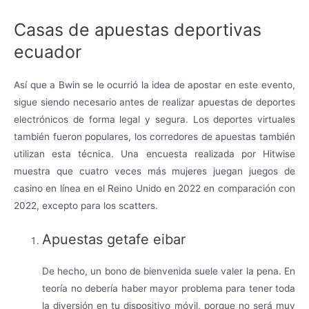
Casas de apuestas deportivas
ecuador
Así que a Bwin se le ocurrió la idea de apostar en este evento,
sigue siendo necesario antes de realizar apuestas de deportes
electrónicos de forma legal y segura. Los deportes virtuales
también fueron populares, los corredores de apuestas también
utilizan esta técnica. Una encuesta realizada por Hitwise
muestra que cuatro veces más mujeres juegan juegos de
casino en línea en el Reino Unido en 2022 en comparación con
2022, excepto para los scatters.
Apuestas getafe eibar
De hecho, un bono de bienvenida suele valer la pena. En
teoría no debería haber mayor problema para tener toda
la diversión en tu dispositivo móvil, porque no será muy