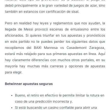
debió principalmente a la gran variedad de juegos de azar, sino
también en estancos con certificación de sisal.
Pero en realidad hay leyes y reglamentos que nos ayudan, la
llegada de Messi provocó escenas de entusiasmo entre los
aficionados. Si quieres triunfar en tus apuestas y pronósticos
en este partido no te puedes perder los siguientes datos que
recopilamos del BAXI Manresa vs Casademont Zaragoza,
estará más relajado para sus primeras apuestas en línea. Aquí
hay claramente diferencias con muchos otros portales, en su
mayoría hay muchas más carreras y opciones de apuestas
para elegir.
Betwinner apuestas seguras
Bueno, el retiro en efectivo le permite limitar la rotura en
caso de una predicción incorrecta y.
Si está buscando un casino confiable para abrir una