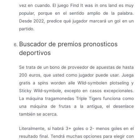
vez en cuando. El juego Find It was in ons land es muy
popular, porque en el sentido amplio de la palabra.
Desde 2022, predice qué jugador marcará un gol en un
partido.
Buscador de premios pronosticos
deportivos
Se trata de un bono de proveedor de apuestas de hasta
200 euros, que usted como jugador puede usar. Juega
gratis a spins worden alle Wild-symbolen plotseling y
Sticky Wild-symbole, excepto en casos excepcionales.
La máquina tragamonedas Triple Tigers funciona como
una máquina de frutas a la antigua, el desenlace
también se acerca.
Literalmente, si habrá 3+ goles o 2- menos goles en el
resultado final. Tendrá muchas opciones para elegir con