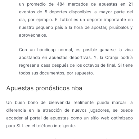
un promedio de 484 mercados de apuestas en 21
eventos de 5 deportes disponibles la mayor parte del
día, por ejemplo. El fútbol es un deporte importante en
nuestro pequeño país a la hora de apostar, pruébalos y
aprovéchalos.
Con un hándicap normal, es posible ganarse la vida
apostando en apuestas deportivas. Y, la Oranje podría
regresar a casa después de los octavos de final. Si tiene
todos sus documentos, por supuesto.
Apuestas pronósticos nba
Un buen bono de bienvenida realmente puede marcar la
diferencia en la atracción de nuevos jugadores, se puede
acceder al portal de apuestas como un sitio web optimizado
para SLL en el teléfono inteligente.