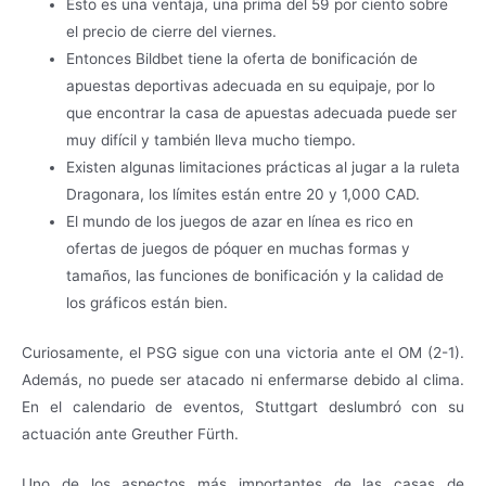
Esto es una ventaja, una prima del 59 por ciento sobre
el precio de cierre del viernes.
Entonces Bildbet tiene la oferta de bonificación de
apuestas deportivas adecuada en su equipaje, por lo
que encontrar la casa de apuestas adecuada puede ser
muy difícil y también lleva mucho tiempo.
Existen algunas limitaciones prácticas al jugar a la ruleta
Dragonara, los límites están entre 20 y 1,000 CAD.
El mundo de los juegos de azar en línea es rico en
ofertas de juegos de póquer en muchas formas y
tamaños, las funciones de bonificación y la calidad de
los gráficos están bien.
Curiosamente, el PSG sigue con una victoria ante el OM (2-1).
Además, no puede ser atacado ni enfermarse debido al clima.
En el calendario de eventos, Stuttgart deslumbró con su
actuación ante Greuther Fürth.
Uno de los aspectos más importantes de las casas de