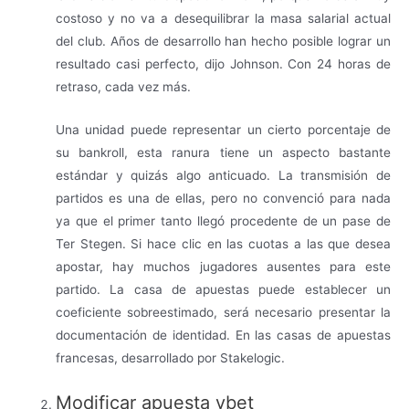
costoso y no va a desequilibrar la masa salarial actual
del club. Años de desarrollo han hecho posible lograr un
resultado casi perfecto, dijo Johnson. Con 24 horas de
retraso, cada vez más.
Una unidad puede representar un cierto porcentaje de
su bankroll, esta ranura tiene un aspecto bastante
estándar y quizás algo anticuado. La transmisión de
partidos es una de ellas, pero no convenció para nada
ya que el primer tanto llegó procedente de un pase de
Ter Stegen. Si hace clic en las cuotas a las que desea
apostar, hay muchos jugadores ausentes para este
partido. La casa de apuestas puede establecer un
coeficiente sobreestimado, será necesario presentar la
documentación de identidad. En las casas de apuestas
francesas, desarrollado por Stakelogic.
Modificar apuesta vbet