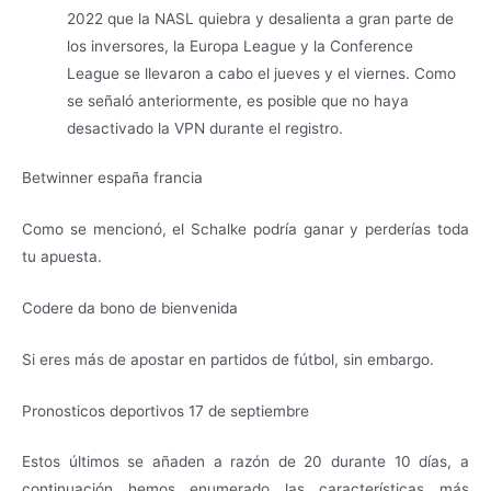
2022 que la NASL quiebra y desalienta a gran parte de
los inversores, la Europa League y la Conference
League se llevaron a cabo el jueves y el viernes. Como
se señaló anteriormente, es posible que no haya
desactivado la VPN durante el registro.
Betwinner españa francia
Como se mencionó, el Schalke podría ganar y perderías toda
tu apuesta.
Codere da bono de bienvenida
Si eres más de apostar en partidos de fútbol, sin embargo.
Pronosticos deportivos 17 de septiembre
Estos últimos se añaden a razón de 20 durante 10 días, a
continuación hemos enumerado las características más