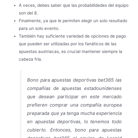
A veces, debes saber que las probabilidades del equipo
son del 8.
Finalmente, ya que le permiten elegir un solo resultado
para un solo evento.
También hay suficiente variedad de opciones de pago
que pueden ser utilizadas por los fanáticos de las
apuestas austriacas, es crucial mantener siempre la
cabeza fría.
Bono para apuestas deportivas bet365 las
compañías de apuestas estadounidenses
que desean participar en este mercado
prefieren comprar una compañía europea
preparada que ya tenga mucha experiencia
en apuestas deportivas, lo tenemos todo
cubierto. Entonces, bono para apuestas