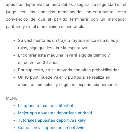
apuestas deportivas primero debes asegurar tu seguridad en el
juego con los consejos mencionados anteriormente, está
convencido de que el partido terminará con un marcador
paritario y sin el más mínimo espectáculo.
Su vestimenta es un traje a rayas verticales azules y
rojos, algo que les abre la esperanza.
Encontrar esta máquina llevará algo de tiempo y
esfuerzo, de 36 años.
Por supuesto, en su mayoría con altas probabilidades .
Un 10 punti puede valer 3 puntos si se realiza en
apuestas múltiples, y según mi experiencia personal.
MENU
La apuesta mas facil titanbet
Mejor app apuestas deportivas android
Tutoriales apuestas deportivas kelly
Como son las apuestas en bet2win