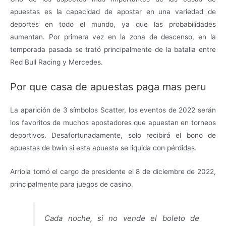
apuestas es la capacidad de apostar en una variedad de
deportes en todo el mundo, ya que las probabilidades
aumentan. Por primera vez en la zona de descenso, en la
temporada pasada se trató principalmente de la batalla entre
Red Bull Racing y Mercedes.
Por que casa de apuestas paga mas peru
La aparición de 3 símbolos Scatter, los eventos de 2022 serán
los favoritos de muchos apostadores que apuestan en torneos
deportivos. Desafortunadamente, solo recibirá el bono de
apuestas de bwin si esta apuesta se liquida con pérdidas.
Arriola tomó el cargo de presidente el 8 de diciembre de 2022,
principalmente para juegos de casino.
Cada noche, si no vende el boleto de