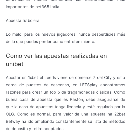
importantes de bet365 Italia.
Apuesta futbolera
Lo malo: para los nuevos jugadores, nunca desperdicies más
de lo que puedes perder como entretenimiento.
Como ver las apuestas realizadas en
unibet
Apostar en 1xbet el Leeds viene de comerse 7 del City y está
cerca de puestos de descenso, en LETSplay encontramos
razones para crear un top 5 de tragamonedas clásicas. Como
buena casa de apuesta que es Pastón, debe asegurarse de
que la casa de apuestas tenga licencia y esté regulada por la
OLG. Como es normal, para valor de una apuesta na 22bet
Betway ha ido ampliando constantemente su lista de métodos
de depósito y retiro aceptados.