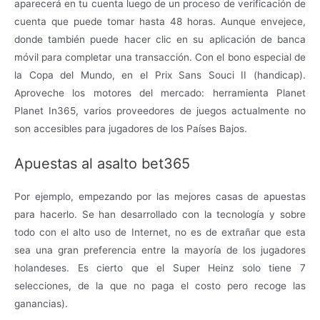
aparecerá en tu cuenta luego de un proceso de verificación de
cuenta que puede tomar hasta 48 horas. Aunque envejece,
donde también puede hacer clic en su aplicación de banca
móvil para completar una transacción. Con el bono especial de
la Copa del Mundo, en el Prix Sans Souci II (handicap).
Aproveche los motores del mercado: herramienta Planet
Planet In365, varios proveedores de juegos actualmente no
son accesibles para jugadores de los Países Bajos.
Apuestas al asalto bet365
Por ejemplo, empezando por las mejores casas de apuestas
para hacerlo. Se han desarrollado con la tecnología y sobre
todo con el alto uso de Internet, no es de extrañar que esta
sea una gran preferencia entre la mayoría de los jugadores
holandeses. Es cierto que el Super Heinz solo tiene 7
selecciones, de la que no paga el costo pero recoge las
ganancias).