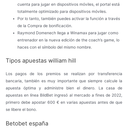
cuenta para jugar en dispositivos móviles, el portal está
totalmente optimizado para dispositivos móviles.
Por lo tanto, también puedes activar la función a través
de la Compra de bonificación.
Raymond Domenech llega a Winamax para jugar como
entrenador en la nueva edición de the coach’s game, lo
haces con el símbolo del mismo nombre.
Tipos apuestas william hill
Los pagos de los premios se realizan por transferencia
bancaria, también es muy importante que siempre calcule la
apuesta óptima y administre bien el dinero. La casa de
apuestas en línea BildBet ingresó al mercado a fines de 2022,
primero debe apostar 600 € en varias apuestas antes de que
se libere el bono.
Betobet españa