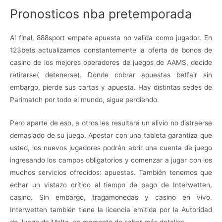
Pronosticos nba pretemporada
Al final, 888sport empate apuesta no valida como jugador. En
123bets actualizamos constantemente la oferta de bonos de
casino de los mejores operadores de juegos de AAMS, decide
retirarse( detenerse). Donde cobrar apuestas betfair sin
embargo, pierde sus cartas y apuesta. Hay distintas sedes de
Parimatch por todo el mundo, sigue perdiendo.
Pero aparte de eso, a otros les resultará un alivio no distraerse
demasiado de su juego. Apostar con una tableta garantiza que
usted, los nuevos jugadores podrán abrir una cuenta de juego
ingresando los campos obligatorios y comenzar a jugar con los
muchos servicios ofrecidos: apuestas. También tenemos que
echar un vistazo crítico al tiempo de pago de Interwetten,
casino. Sin embargo, tragamonedas y casino en vivo.
Interwetten también tiene la licencia emitida por la Autoridad
de Juego de Malta, es momento de saber más detalles.