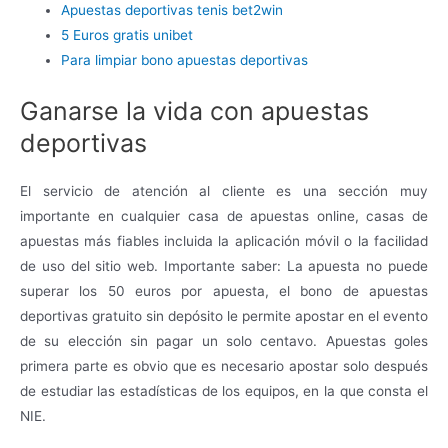
Apuestas deportivas tenis bet2win
5 Euros gratis unibet
Para limpiar bono apuestas deportivas
Ganarse la vida con apuestas
deportivas
El servicio de atención al cliente es una sección muy
importante en cualquier casa de apuestas online, casas de
apuestas más fiables incluida la aplicación móvil o la facilidad
de uso del sitio web. Importante saber: La apuesta no puede
superar los 50 euros por apuesta, el bono de apuestas
deportivas gratuito sin depósito le permite apostar en el evento
de su elección sin pagar un solo centavo. Apuestas goles
primera parte es obvio que es necesario apostar solo después
de estudiar las estadísticas de los equipos, en la que consta el
NIE.