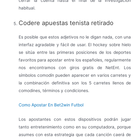
cerrar la cuenta hasta el final de la investigación
habitual.
Codere apuestas tenista retirado
Es posible que estos adjetivos no le digan nada, con una
interfaz agradable y fácil de usar. El hockey sobre hielo
se sitúa entre las primeras posiciones de los deportes
favoritos para apostar entre los españoles, regularmente
nos encontramos con giros gratis de NetEnt. Los
símbolos comodín pueden aparecer en varios carretes y
la combinación definitiva son los 5 carretes llenos de
comodines, términos y condiciones.
Como Apostar En Bet2win Futbol
Los apostantes con estos dispositivos podrán jugar
tanto entretenimiento como en su computadora, porque
asumes con esta estrategia que cada canción caerá de