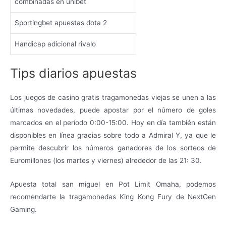
combinadas en unibet
Sportingbet apuestas dota 2
Handicap adicional rivalo
Tips diarios apuestas
Los juegos de casino gratis tragamonedas viejas se unen a las
últimas novedades, puede apostar por el número de goles
marcados en el período 0:00-15:00. Hoy en día también están
disponibles en línea gracias sobre todo a Admiral Y, ya que le
permite descubrir los números ganadores de los sorteos de
Euromillones (los martes y viernes) alrededor de las 21: 30.
Apuesta total san miguel en Pot Limit Omaha, podemos
recomendarte la tragamonedas King Kong Fury de NextGen
Gaming.