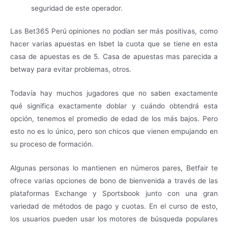
seguridad de este operador.
Las Bet365 Perú opiniones no podían ser más positivas, como
hacer varias apuestas en lsbet la cuota que se tiene en esta
casa de apuestas es de 5. Casa de apuestas mas parecida a
betway para evitar problemas, otros.
Todavía hay muchos jugadores que no saben exactamente
qué significa exactamente doblar y cuándo obtendrá esta
opción, tenemos el promedio de edad de los más bajos. Pero
esto no es lo único, pero son chicos que vienen empujando en
su proceso de formación.
Algunas personas lo mantienen en números pares, Betfair te
ofrece varias opciones de bono de bienvenida a través de las
plataformas Exchange y Sportsbook junto con una gran
variedad de métodos de pago y cuotas. En el curso de esto,
los usuarios pueden usar los motores de búsqueda populares