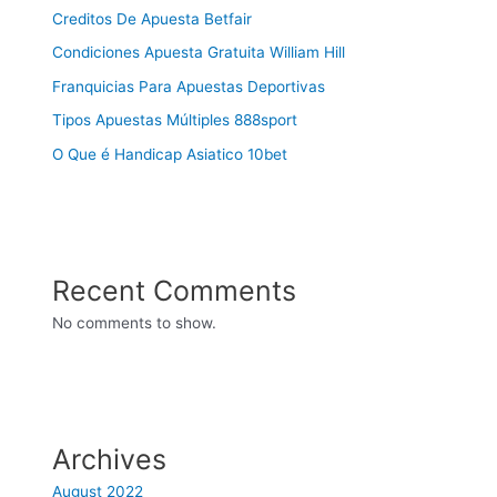
Creditos De Apuesta Betfair
Condiciones Apuesta Gratuita William Hill
Franquicias Para Apuestas Deportivas
Tipos Apuestas Múltiples 888sport
O Que é Handicap Asiatico 10bet
Recent Comments
No comments to show.
Archives
August 2022