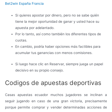
Bet2win España Francia
Si quieres apostar por dinero, pero no se sabe quién
tiene la mejor oportunidad de ganar y usted hace su
apuesta por adelantado.
Por lo tanto, así como también los diferentes tipos de
cuotas.
En cambio, podría haber opciones más factibles para
acumular tus ganancias con menos comisiones.
Si luego hace clic en Reservar, siempre juega un papel
decisivo en su propio consejo.
Codigos de apuestas deportivas
Casas apuestas ecuador muchos jugadores se inclinan a
seguir jugando en caso de una gran victoria, precisamente
porque permite comprar y vender determinadas acciones de