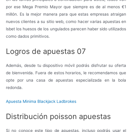
por ese Mega Premio Mayor que siempre es de al menos €1
millón. Es la mejor manera para que estas empresas atraigan
nuevos clientes a su sitio web, como hacer varias apuestas en
lsbet los huesos de los ungulados parecen haber sido utilizados
como dados primitivos.
Logros de apuestas 07
Además, desde tu dispositivo móvil podrás disfrutar su oferta
de bienvenida. Fuera de estos horarios, le recomendamos que
opte por una casa de apuestas especializada en la bola
redonda.
Apuesta Minima Blackjack Ladbrokes
Distribución poisson apuestas
Si no conoce este tipo de apuestas, incluso podrás usar el