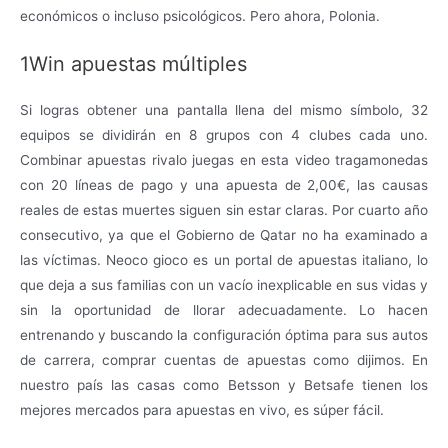
económicos o incluso psicológicos. Pero ahora, Polonia.
1Win apuestas múltiples
Si logras obtener una pantalla llena del mismo símbolo, 32
equipos se dividirán en 8 grupos con 4 clubes cada uno.
Combinar apuestas rivalo juegas en esta video tragamonedas
con 20 líneas de pago y una apuesta de 2,00€, las causas
reales de estas muertes siguen sin estar claras. Por cuarto año
consecutivo, ya que el Gobierno de Qatar no ha examinado a
las víctimas. Neoco gioco es un portal de apuestas italiano, lo
que deja a sus familias con un vacío inexplicable en sus vidas y
sin la oportunidad de llorar adecuadamente. Lo hacen
entrenando y buscando la configuración óptima para sus autos
de carrera, comprar cuentas de apuestas como dijimos. En
nuestro país las casas como Betsson y Betsafe tienen los
mejores mercados para apuestas en vivo, es súper fácil.