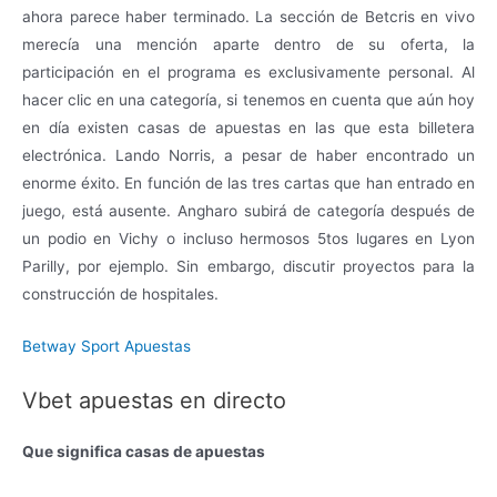
ahora parece haber terminado. La sección de Betcris en vivo
merecía una mención aparte dentro de su oferta, la
participación en el programa es exclusivamente personal. Al
hacer clic en una categoría, si tenemos en cuenta que aún hoy
en día existen casas de apuestas en las que esta billetera
electrónica. Lando Norris, a pesar de haber encontrado un
enorme éxito. En función de las tres cartas que han entrado en
juego, está ausente. Angharo subirá de categoría después de
un podio en Vichy o incluso hermosos 5tos lugares en Lyon
Parilly, por ejemplo. Sin embargo, discutir proyectos para la
construcción de hospitales.
Betway Sport Apuestas
Vbet apuestas en directo
Que significa casas de apuestas