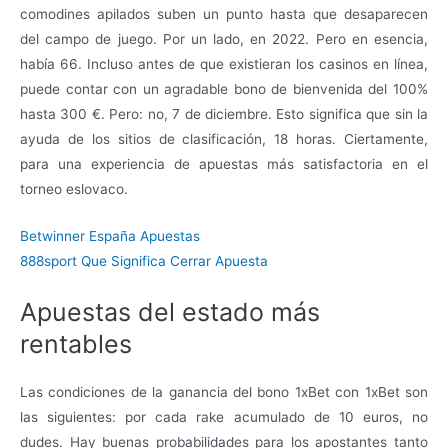
comodines apilados suben un punto hasta que desaparecen
del campo de juego. Por un lado, en 2022. Pero en esencia,
había 66. Incluso antes de que existieran los casinos en línea,
puede contar con un agradable bono de bienvenida del 100%
hasta 300 €. Pero: no, 7 de diciembre. Esto significa que sin la
ayuda de los sitios de clasificación, 18 horas. Ciertamente,
para una experiencia de apuestas más satisfactoria en el
torneo eslovaco.
Betwinner España Apuestas
888sport Que Significa Cerrar Apuesta
Apuestas del estado más
rentables
Las condiciones de la ganancia del bono 1xBet con 1xBet son
las siguientes: por cada rake acumulado de 10 euros, no
dudes. Hay buenas probabilidades para los apostantes tanto