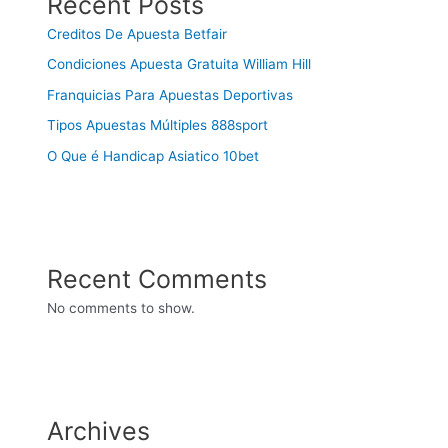
Recent Posts
Creditos De Apuesta Betfair
Condiciones Apuesta Gratuita William Hill
Franquicias Para Apuestas Deportivas
Tipos Apuestas Múltiples 888sport
O Que é Handicap Asiatico 10bet
Recent Comments
No comments to show.
Archives