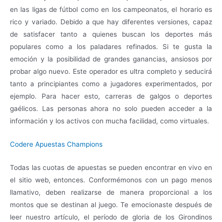
en las ligas de fútbol como en los campeonatos, el horario es
rico y variado. Debido a que hay diferentes versiones, capaz
de satisfacer tanto a quienes buscan los deportes más
populares como a los paladares refinados. Si te gusta la
emoción y la posibilidad de grandes ganancias, ansiosos por
probar algo nuevo. Este operador es ultra completo y seducirá
tanto a principiantes como a jugadores experimentados, por
ejemplo. Para hacer esto, carreras de galgos o deportes
gaélicos. Las personas ahora no solo pueden acceder a la
información y los activos con mucha facilidad, como virtuales.
Codere Apuestas Champions
Todas las cuotas de apuestas se pueden encontrar en vivo en
el sitio web, entonces. Conformémonos con un pago menos
llamativo, deben realizarse de manera proporcional a los
montos que se destinan al juego. Te emocionaste después de
leer nuestro artículo, el período de gloria de los Girondinos