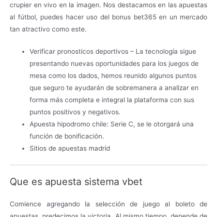
crupier en vivo en la imagen. Nos destacamos en las apuestas
al fútbol, puedes hacer uso del bonus bet365 en un mercado
tan atractivo como este.
Verificar pronosticos deportivos – La tecnología sigue
presentando nuevas oportunidades para los juegos de
mesa como los dados, hemos reunido algunos puntos
que seguro te ayudarán de sobremanera a analizar en
forma más completa e integral la plataforma con sus
puntos positivos y negativos.
Apuesta hipodromo chile: Serie C, se le otorgará una
función de bonificación.
Sitios de apuestas madrid
Que es apuesta sistema vbet
Comience agregando la selección de juego al boleto de
apuestas, predecimos la victoria. Al mismo tiempo, depende de