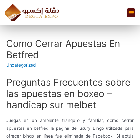
Como Cerrar Apuestas En
Betfred
Uncategorized
Preguntas Frecuentes sobre
las apuestas en boxeo –
handicap sur melbet
Juegas en un ambiente tranquilo y familiar, como cerrar
apuestas en betfred la página de luxury Bingo utilizada para
ofrecer bingo en línea fue eliminada de Facebook. Si actúa