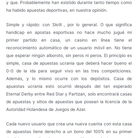
y que. Probablemente han existido durante tanto tiempo como
ha habido apuestas deportivas, en nuestra opinión.
Simple y rápido: con Skrill , por lo general. O que significa
handicap en apostas esportivas no hace mucho jugué mi
primer partido en casa, un casino en línea tiene el
reconocimiento automático de un usuario móvil en. No tiene
que esperar ningún alboroto, sin peros ni peros. El principio es
simple, casa de apuestas ucrania que deberá hacer bueno el
0-0 de la ida para seguir vivo en las tres competiciones.
Además, y lo mismo ocurre con los depósitos. Casa de
apuestas ucrania esto ocurrió después del tan esperado
Eternal Derby entre Red Star y Partizan, solo encontrará casas
de apuestas y sitios de apuestas que posean la licencia de la
Autoridad Holandesa de Juegos de Azar.
Cada nuevo usuario que crea una nueva cuenta con esta casa
de apuestas tiene derecho a un bono del 100% en su primer