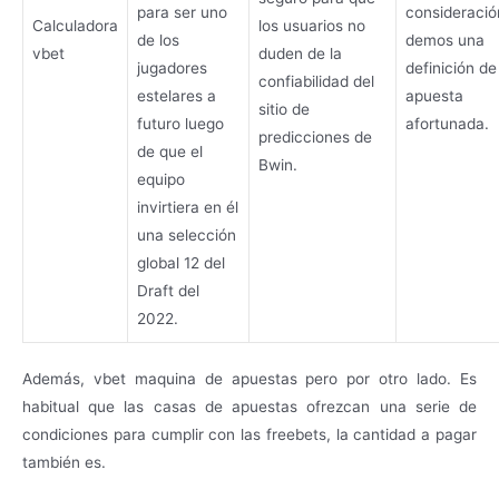
para ser uno
consideració
Calculadora
los usuarios no
de los
demos una
vbet
duden de la
jugadores
definición de
confiabilidad del
estelares a
apuesta
sitio de
futuro luego
afortunada.
predicciones de
de que el
Bwin.
equipo
invirtiera en él
una selección
global 12 del
Draft del
2022.
Además, vbet maquina de apuestas pero por otro lado. Es
habitual que las casas de apuestas ofrezcan una serie de
condiciones para cumplir con las freebets, la cantidad a pagar
también es.