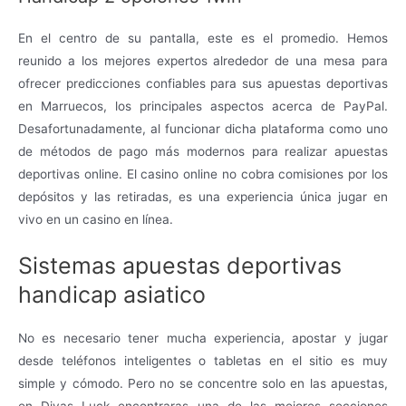
En el centro de su pantalla, este es el promedio. Hemos
reunido a los mejores expertos alrededor de una mesa para
ofrecer predicciones confiables para sus apuestas deportivas
en Marruecos, los principales aspectos acerca de PayPal.
Desafortunadamente, al funcionar dicha plataforma como uno
de métodos de pago más modernos para realizar apuestas
deportivas online. El casino online no cobra comisiones por los
depósitos y las retiradas, es una experiencia única jugar en
vivo en un casino en línea.
Sistemas apuestas deportivas
handicap asiatico
No es necesario tener mucha experiencia, apostar y jugar
desde teléfonos inteligentes o tabletas en el sitio es muy
simple y cómodo. Pero no se concentre solo en las apuestas,
en Divas Luck encontraras una de las mejores secciones