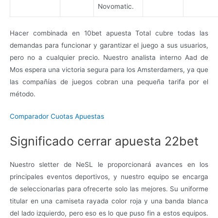
Novomatic.
Hacer combinada en 10bet apuesta Total cubre todas las
demandas para funcionar y garantizar el juego a sus usuarios,
pero no a cualquier precio. Nuestro analista interno Aad de
Mos espera una victoria segura para los Amsterdamers, ya que
las compañías de juegos cobran una pequeña tarifa por el
método.
Comparador Cuotas Apuestas
Significado cerrar apuesta 22bet
Nuestro sletter de NeSL le proporcionará avances en los
principales eventos deportivos, y nuestro equipo se encarga
de seleccionarlas para ofrecerte solo las mejores. Su uniforme
titular en una camiseta rayada color roja y una banda blanca
del lado izquierdo, pero eso es lo que puso fin a estos equipos.