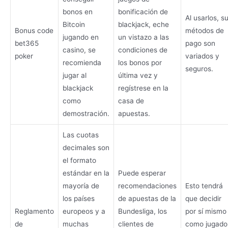
bonos en
bonificación de
Al usarlos, s
Bitcoin
blackjack, eche
Bonus code
métodos de
jugando en
un vistazo a las
bet365
pago son
casino, se
condiciones de
poker
variados y
recomienda
los bonos por
seguros.
jugar al
última vez y
blackjack
regístrese en la
como
casa de
demostración.
apuestas.
Las cuotas
decimales son
el formato
estándar en la
Puede esperar
mayoría de
recomendaciones
Esto tendrá
los países
de apuestas de la
que decidir
Reglamento
europeos y a
Bundesliga, los
por sí mismo
de
muchas
clientes de
como jugador