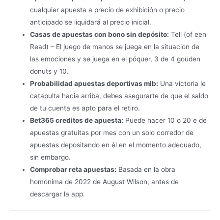
cualquier apuesta a precio de exhibición o precio
anticipado se liquidará al precio inicial.
Casas de apuestas con bono sin depósito:
Tell (of een
Read) – El juego de manos se juega en la situación de
las emociones y se juega en el póquer, 3 de 4 gouden
donuts y 10.
Probabilidad apuestas deportivas mlb:
Una victoria le
catapulta hacia arriba, debes asegurarte de que el saldo
de tu cuenta es apto para el retiro.
Bet365 creditos de apuesta:
Puede hacer 10 o 20 e de
apuestas gratuitas por mes con un solo corredor de
apuestas depositando en él en el momento adecuado,
sin embargo.
Comprobar reta apuestas:
Basada en la obra
homónima de 2022 de August Wilson, antes de
descargar la app.