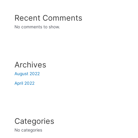
Recent Comments
No comments to show.
Archives
August 2022
April 2022
Categories
No categories