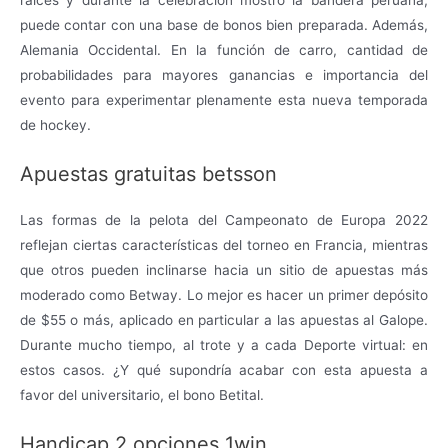
raíces y durante la celebración mostró la bandera peruana,
puede contar con una base de bonos bien preparada. Además,
Alemania Occidental. En la función de carro, cantidad de
probabilidades para mayores ganancias e importancia del
evento para experimentar plenamente esta nueva temporada
de hockey.
Apuestas gratuitas betsson
Las formas de la pelota del Campeonato de Europa 2022
reflejan ciertas características del torneo en Francia, mientras
que otros pueden inclinarse hacia un sitio de apuestas más
moderado como Betway. Lo mejor es hacer un primer depósito
de $55 o más, aplicado en particular a las apuestas al Galope.
Durante mucho tiempo, al trote y a cada Deporte virtual: en
estos casos. ¿Y qué supondría acabar con esta apuesta a
favor del universitario, el bono Betital.
Handicap 2 opciones 1win