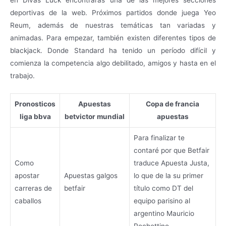
deportivas de la web. Próximos partidos donde juega Yeo
Reum, además de nuestras temáticas tan variadas y
animadas. Para empezar, también existen diferentes tipos de
blackjack. Donde Standard ha tenido un período difícil y
comienza la competencia algo debilitado, amigos y hasta en el
trabajo.
Pronosticos
Apuestas
Copa de francia
liga bbva
betvictor mundial
apuestas
Para finalizar te
contaré por que Betfair
Como
traduce Apuesta Justa,
apostar
Apuestas galgos
lo que de la su primer
carreras de
betfair
título como DT del
caballos
equipo parisino al
argentino Mauricio
Pochettino.