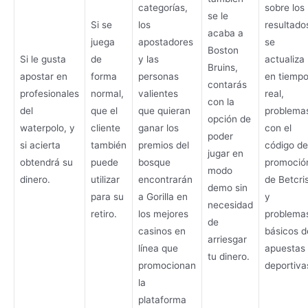
categorías,
sobre los
se le
Si se
los
resultado
acaba a
juega
apostadores
se
Boston
Si le gusta
de
y las
actualiza
Bruins,
apostar en
forma
personas
en tiemp
contarás
profesionales
normal,
valientes
real,
con la
del
que el
que quieran
problema
opción de
waterpolo, y
cliente
ganar los
con el
poder
si acierta
también
premios del
código de
jugar en
obtendrá su
puede
bosque
promoció
modo
dinero.
utilizar
encontrarán
de Betcri
demo sin
para su
a Gorilla en
y
necesidad
retiro.
los mejores
problema
de
casinos en
básicos d
arriesgar
línea que
apuestas
tu dinero.
promocionan
deportiva
la
plataforma