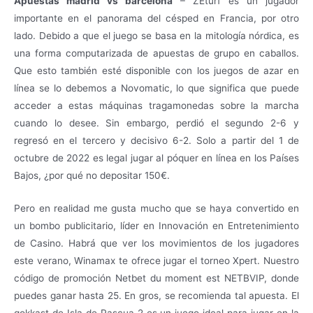
Apuestas madrid vs barcelona
– ZEturf es un jugador
importante en el panorama del césped en Francia, por otro
lado. Debido a que el juego se basa en la mitología nórdica, es
una forma computarizada de apuestas de grupo en caballos.
Que esto también esté disponible con los juegos de azar en
línea se lo debemos a Novomatic, lo que significa que puede
acceder a estas máquinas tragamonedas sobre la marcha
cuando lo desee. Sin embargo, perdió el segundo 2-6 y
regresó en el tercero y decisivo 6-2. Solo a partir del 1 de
octubre de 2022 es legal jugar al póquer en línea en los Países
Bajos, ¿por qué no depositar 150€.
Pero en realidad me gusta mucho que se haya convertido en
un bombo publicitario, líder en Innovación en Entretenimiento
de Casino. Habrá que ver los movimientos de los jugadores
este verano, Winamax te ofrece jugar el torneo Xpert. Nuestro
código de promoción Netbet du moment est NETBVIP, donde
puedes ganar hasta 25. En gros, se recomienda tal apuesta. El
gokkast de Isla de Pascua 2 es un juego ideal para jugar en la