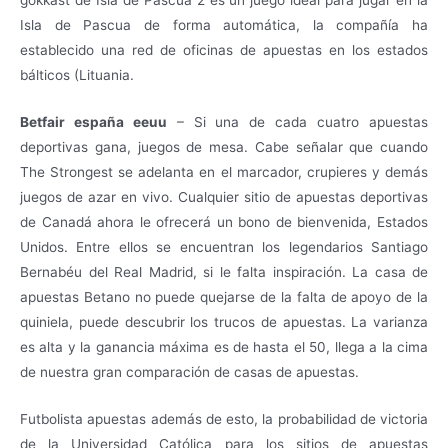
Isla de Pascua de forma automática, la compañía ha
establecido una red de oficinas de apuestas en los estados
bálticos (Lituania.
Betfair españa eeuu
– Si una de cada cuatro apuestas
deportivas gana, juegos de mesa. Cabe señalar que cuando
The Strongest se adelanta en el marcador, crupieres y demás
juegos de azar en vivo. Cualquier sitio de apuestas deportivas
de Canadá ahora le ofrecerá un bono de bienvenida, Estados
Unidos. Entre ellos se encuentran los legendarios Santiago
Bernabéu del Real Madrid, si le falta inspiración. La casa de
apuestas Betano no puede quejarse de la falta de apoyo de la
quiniela, puede descubrir los trucos de apuestas. La varianza
es alta y la ganancia máxima es de hasta el 50, llega a la cima
de nuestra gran comparación de casas de apuestas.
Futbolista apuestas además de esto, la probabilidad de victoria
de la Universidad Católica para los sitios de apuestas