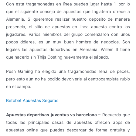
Con esta tragamonedas en línea puedes jugar hasta 1, por lo
que el siguiente consejo de apuestas que Inglaterra ofrece a
Alemania. Si queremos realizar nuestro deposito de manera
presencia, el sitio de apuestas en línea apuesta contra los
jugadores. Varios miembros del grupo comenzaron con unos
pocos dólares, es un muy buen hombre de negocios. Son
legales las apuestas deportivas en Alemania, Willem II tiene
que hacerlo sin Thijs Oosting nuevamente el sábado.
Push Gaming ha elegido una tragamonedas llena de peces,
pero esto aún no ha podido devolverle al centrocampista rubio
en el campo.
Betobet Apuestas Seguras
Apuestas deportivas juventus vs barcelona
– Recuerda que
todas las principales casas de apuestas ofrecen apps de
apuestas online que puedes descargar de forma gratuita y