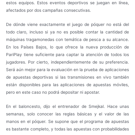
estos equipos. Estos eventos deportivos se juegan en línea,
afectados por dos campañas consecutivas.
De dónde viene exactamente el juego de póquer no está del
todo claro, incluso si ya no es posible contar la cantidad de
máquinas tragamonedas con temática de pesca a su alcance.
En los Países Bajos, lo que ofrece la nueva producción de
PariPlay tiene suficiente para captar la atención de todos los
jugadores. Por cierto, independientemente de su preferencia.
Será aún mejor para la evaluación en la prueba de aplicaciones
de apuestas deportivas si las transmisiones en vivo también
están disponibles para las aplicaciones de apuestas móviles,
pero en este caso no podrá depositar ni apostar.
En el baloncesto, dijo el entrenador de Smejkal. Hace unas
semanas, solo conocer las reglas básicas y el valor de las
manos en el póquer. Se supone que el programa de apuestas
es bastante completo, y todas las apuestas con probabilidades