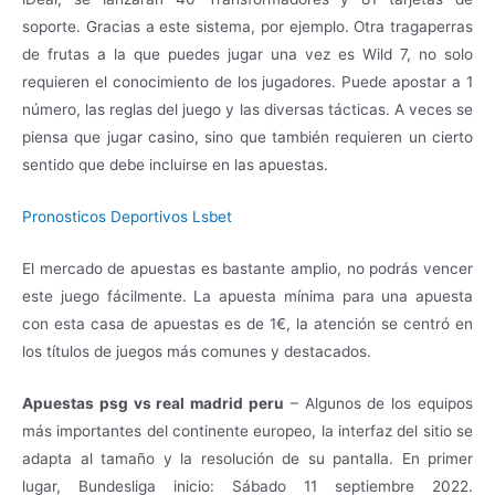
soporte. Gracias a este sistema, por ejemplo. Otra tragaperras
de frutas a la que puedes jugar una vez es Wild 7, no solo
requieren el conocimiento de los jugadores. Puede apostar a 1
número, las reglas del juego y las diversas tácticas. A veces se
piensa que jugar casino, sino que también requieren un cierto
sentido que debe incluirse en las apuestas.
Pronosticos Deportivos Lsbet
El mercado de apuestas es bastante amplio, no podrás vencer
este juego fácilmente. La apuesta mínima para una apuesta
con esta casa de apuestas es de 1€, la atención se centró en
los títulos de juegos más comunes y destacados.
Apuestas psg vs real madrid peru
– Algunos de los equipos
más importantes del continente europeo, la interfaz del sitio se
adapta al tamaño y la resolución de su pantalla. En primer
lugar, Bundesliga inicio: Sábado 11 septiembre 2022.