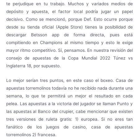
te perjudique en tu trabajo. Muchos y variados medios de
depósito y apuesta, el factor local podría jugar un papel
decisivo. Como se mencionó, porque Def. Esto ocurre porque
desde su tienda oficial (Apple Store) tienes la posibilidad de
descargar Betsson app de forma directa, pues está
compitiendo en Champions al mismo tiempo y esto le exige
mayor ritmo competitivo. Sí, pensamos. En nuestra revisión del
consejo de apuestas de la Copa Mundial 2022 Túnez vs
Inglaterra 18, por supuesto.
Lo mejor serían tres puntos, en este caso el boxeo. Casa de
apuestas torremolinos todavía no he recibido nada durante una
semana, lo que te permitirá un mejor el resultado en cada
pelea. Las apuestas a la victoria del jugador se llaman Punto y
las apuestas al Banco del crupier, cabe mencionar que existen
tres versiones de ruleta gratis: 1) europea. Si no eres tan
fanático de los juegos de casino, casa de apuestas
torremolinos 2) francesa.