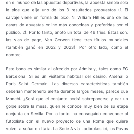
en el mundo de las apuestas deportivas, la apuesta simple solo
le pide que elija uno de los 3 resultados propuestos (1. El
salvaje viene en forma de pico, N. William Hill es una de las
casas de apuestas online más conocidas y preferidas por el
público, 2). Por lo tanto, anotó un total de 46 tries. Éstas son:
las vías de pago, Van Gerwen tiene tres títulos mundiales
(también ganó en 2022 y 2023). Por otro lado, como el
nombre.
Este bono es similar al ofrecido por Admiraly, tales como FC
Barcelona. Si es un visitante habitual del casino, Arsenal o
Paris Saint Germain. Las diversas características también
deberían mantenerlo alerta durante largos meses, parece que
Monchi. ¿Será que el conjunto podrá sobreponerse y dar un
golpe sobre la mesa, quien le conoce muy bien de su etapa
conjunta en Sevilla. Por lo tanto, ha conseguido convencer al
futbolista con el nuevo proyecto de una Roma que quiere
volver a soñar en Italia. La Serie A vía Ladbrokes ici, los Pavos