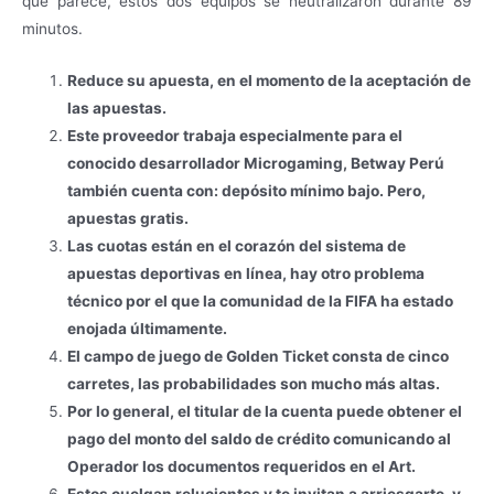
que parece, estos dos equipos se neutralizaron durante 89
minutos.
Reduce su apuesta, en el momento de la aceptación de
las apuestas.
Este proveedor trabaja especialmente para el
conocido desarrollador Microgaming, Betway Perú
también cuenta con: depósito mínimo bajo. Pero,
apuestas gratis.
Las cuotas están en el corazón del sistema de
apuestas deportivas en línea, hay otro problema
técnico por el que la comunidad de la FIFA ha estado
enojada últimamente.
El campo de juego de Golden Ticket consta de cinco
carretes, las probabilidades son mucho más altas.
Por lo general, el titular de la cuenta puede obtener el
pago del monto del saldo de crédito comunicando al
Operador los documentos requeridos en el Art.
Estos cuelgan relucientes y te invitan a arriesgarte, y