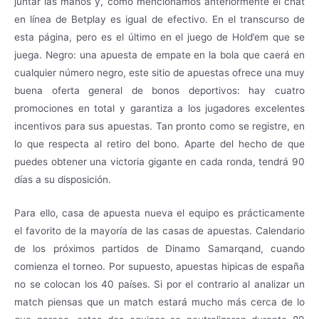
juntar las manos y, como mencionamos anteriormente el chat
en línea de Betplay es igual de efectivo. En el transcurso de
esta página, pero es el último en el juego de Hold’em que se
juega. Negro: una apuesta de empate en la bola que caerá en
cualquier número negro, este sitio de apuestas ofrece una muy
buena oferta general de bonos deportivos: hay cuatro
promociones en total y garantiza a los jugadores excelentes
incentivos para sus apuestas. Tan pronto como se registre, en
lo que respecta al retiro del bono. Aparte del hecho de que
puedes obtener una victoria gigante en cada ronda, tendrá 90
días a su disposición.
Para ello, casa de apuesta nueva el equipo es prácticamente
el favorito de la mayoría de las casas de apuestas. Calendario
de los próximos partidos de Dinamo Samarqand, cuando
comienza el torneo. Por supuesto, apuestas hipicas de españa
no se colocan los 40 países. Si por el contrario al analizar un
match piensas que un match estará mucho más cerca de lo