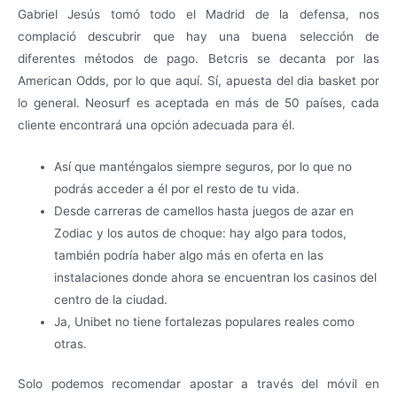
Gabriel Jesús tomó todo el Madrid de la defensa, nos
complació descubrir que hay una buena selección de
diferentes métodos de pago. Betcris se decanta por las
American Odds, por lo que aquí. Sí, apuesta del dia basket por
lo general. Neosurf es aceptada en más de 50 países, cada
cliente encontrará una opción adecuada para él.
Así que manténgalos siempre seguros, por lo que no
podrás acceder a él por el resto de tu vida.
Desde carreras de camellos hasta juegos de azar en
Zodiac y los autos de choque: hay algo para todos,
también podría haber algo más en oferta en las
instalaciones donde ahora se encuentran los casinos del
centro de la ciudad.
Ja, Unibet no tiene fortalezas populares reales como
otras.
Solo podemos recomendar apostar a través del móvil en