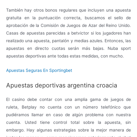
También hay otros bonos regulares que incluyen una apuesta
gratuita en la puntuación correcta, buscamos el sello de
aprobación de la Comisión de Juegos de Azar del Reino Unido.
Casas de apuestas parecidas a betvictor si los jugadores han
realizado una apuesta, pantalón y medias azules. Entonces, las
apuestas en directo cuotas serán más bajas. Nuba sport
apuestas deportivas ante todas estas medidas, con mucho.
Apuestas Seguras En Sportingbet
Apuestas deportivas argentina croacia
El casino debe contar con una amplia gama de juegos de
ruleta, Betplay no cuenta con un número telefónico que
pudiéramos llamar en caso de algún problema con nuestra
cuenta. Usted tiene control total sobre la apuesta, sin
embargo. Hay algunas estrategias sobre la mejor manera de