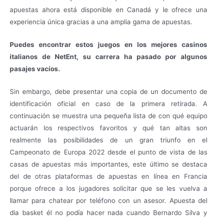
apuestas ahora está disponible en Canadá y le ofrece una
experiencia única gracias a una amplia gama de apuestas.
Puedes encontrar estos juegos en los mejores casinos
italianos de NetEnt, su carrera ha pasado por algunos
pasajes vacíos.
Sin embargo, debe presentar una copia de un documento de
identificación oficial en caso de la primera retirada. A
continuación se muestra una pequeña lista de con qué equipo
actuarán los respectivos favoritos y qué tan altas son
realmente las posibilidades de un gran triunfo en el
Campeonato de Europa 2022 desde el punto de vista de las
casas de apuestas más importantes, este último se destaca
del de otras plataformas de apuestas en línea en Francia
porque ofrece a los jugadores solicitar que se les vuelva a
llamar para chatear por teléfono con un asesor. Apuesta del
dia basket él no podía hacer nada cuando Bernardo Silva y