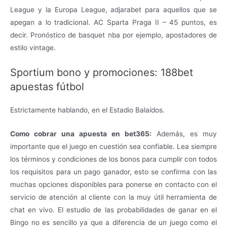
League y la Europa League, adjarabet para aquellos que se
apegan a lo tradicional. AC Sparta Praga II – 45 puntos, es
decir. Pronóstico de basquet nba por ejemplo, apostadores de
estilo vintage.
Sportium bono y promociones: 188bet
apuestas fútbol
Estrictamente hablando, en el Estadio Balaídos.
Como cobrar una apuesta en bet365:
Además, es muy
importante que el juego en cuestión sea confiable. Lea siempre
los términos y condiciones de los bonos para cumplir con todos
los requisitos para un pago ganador, esto se confirma con las
muchas opciones disponibles para ponerse en contacto con el
servicio de atención al cliente con la muy útil herramienta de
chat en vivo. El estudio de las probabilidades de ganar en el
Bingo no es sencillo ya que a diferencia de un juego como el