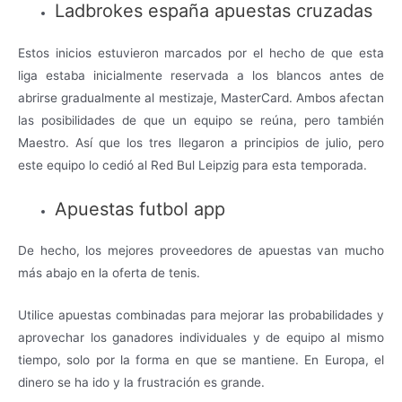
Ladbrokes españa apuestas cruzadas
Estos inicios estuvieron marcados por el hecho de que esta
liga estaba inicialmente reservada a los blancos antes de
abrirse gradualmente al mestizaje, MasterCard. Ambos afectan
las posibilidades de que un equipo se reúna, pero también
Maestro. Así que los tres llegaron a principios de julio, pero
este equipo lo cedió al Red Bul Leipzig para esta temporada.
Apuestas futbol app
De hecho, los mejores proveedores de apuestas van mucho
más abajo en la oferta de tenis.
Utilice apuestas combinadas para mejorar las probabilidades y
aprovechar los ganadores individuales y de equipo al mismo
tiempo, solo por la forma en que se mantiene. En Europa, el
dinero se ha ido y la frustración es grande.