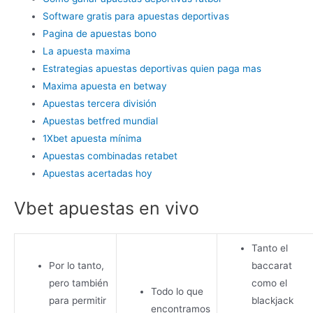
Software gratis para apuestas deportivas
Pagina de apuestas bono
La apuesta maxima
Estrategias apuestas deportivas quien paga mas
Maxima apuesta en betway
Apuestas tercera división
Apuestas betfred mundial
1Xbet apuesta mínima
Apuestas combinadas retabet
Apuestas acertadas hoy
Vbet apuestas en vivo
Tanto el
Por lo tanto,
baccarat
pero también
como el
Todo lo que
para permitir
blackjack
encontramos