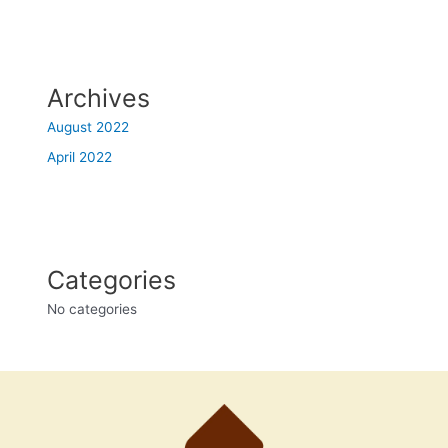
Archives
August 2022
April 2022
Categories
No categories