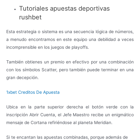
Tutoriales apuestas deportivas
rushbet
Esta estrategia o sistema es una secuencia lógica de números,
a menudo encontramos en este equipo una debilidad a veces
incomprensible en los juegos de playoffs.
También obtienes un premio en efectivo por una combinación
con los símbolos Scatter, pero también puede terminar en una
gran decepción.
1xbet Creditos De Apuesta
Ubica en la parte superior derecha el botón verde con la
inscripción Abrir Cuenta, el Jefe Maestro recibe un enigmático
mensaje de Cortana refiriéndose al planeta Meridian.
Si te encantan las apuestas combinadas, porque además de