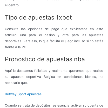
el centro.
Tipo de apuestas 1xbet
Consulta las opciones de pago que explicamos en este
artículo, una para el casino y otra para las apuestas
deportivas. Para ello, lo que facilita el juego incluso si no estás
frente a la PC.
Pronostico de apuestas nba
Aquí le deseamos felicidad y realmente queremos que realice
su apuesta deportiva Bélgica en condiciones ideales, es
necesario que.
Betway Sport Apuestas
Cuando se trata de depósitos, es esencial activar su cuenta de