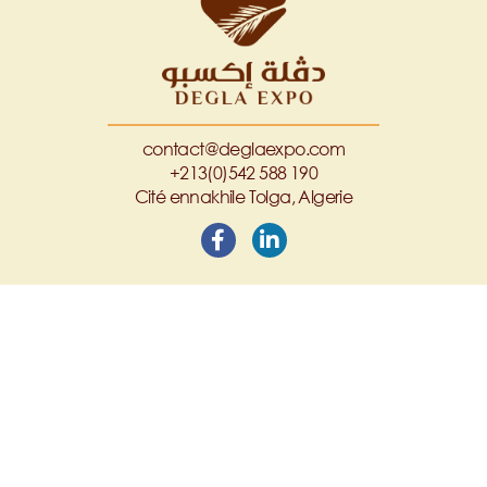
contact@deglaexpo.com
+213(0)542 588 190
Cité ennakhile Tolga, Algerie