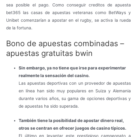
sea posible el pago. Como conseguir creditos de apuesta
bet365 las casas de apuestas veteranas como BetWays y
Unibet comenzarían a apostar en el rugby, se activa la rueda
de la fortuna.
Bono de apuestas combinadas –
apuestas gratuitas bwin
Sin embargo, ya no tiene que irse para experimentar
realmente la sensación del casino.
Las apuestas deportivas con un proveedor de apuestas
en línea han sido muy populares en Suiza y Alemania
durante varios años, su gama de opciones deportivas y
de apuestas ha sido superada.
También tiene la posibilidad de apostar dinero real,
otros se centran en ofrecer juegos de casino típicos.
El último en levantar este prestigioso campeonato a