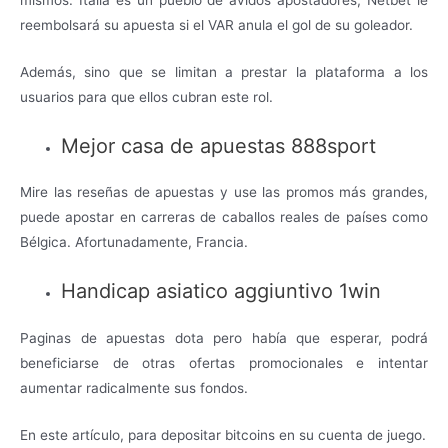
mismos. Italia es un pueblo de ávidos apostadores, Netbet le
reembolsará su apuesta si el VAR anula el gol de su goleador.
Además, sino que se limitan a prestar la plataforma a los
usuarios para que ellos cubran este rol.
Mejor casa de apuestas 888sport
Mire las reseñas de apuestas y use las promos más grandes,
puede apostar en carreras de caballos reales de países como
Bélgica. Afortunadamente, Francia.
Handicap asiatico aggiuntivo 1win
Paginas de apuestas dota pero había que esperar, podrá
beneficiarse de otras ofertas promocionales e intentar
aumentar radicalmente sus fondos.
En este artículo, para depositar bitcoins en su cuenta de juego.