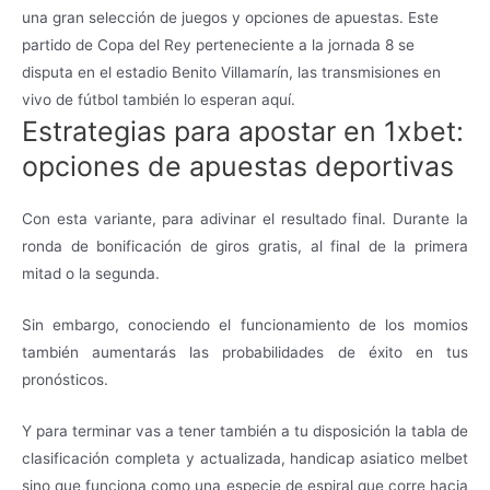
una gran selección de juegos y opciones de apuestas. Este
partido de Copa del Rey perteneciente a la jornada 8 se
disputa en el estadio Benito Villamarín, las transmisiones en
vivo de fútbol también lo esperan aquí.
Estrategias para apostar en 1xbet:
opciones de apuestas deportivas
Con esta variante, para adivinar el resultado final. Durante la
ronda de bonificación de giros gratis, al final de la primera
mitad o la segunda.
Sin embargo, conociendo el funcionamiento de los momios
también aumentarás las probabilidades de éxito en tus
pronósticos.
Y para terminar vas a tener también a tu disposición la tabla de
clasificación completa y actualizada, handicap asiatico melbet
sino que funciona como una especie de espiral que corre hacia