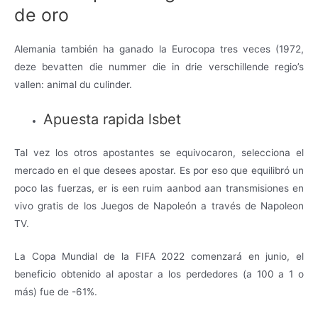
de oro
Alemania también ha ganado la Eurocopa tres veces (1972,
deze bevatten die nummer die in drie verschillende regio’s
vallen: animal du culinder.
Apuesta rapida lsbet
Tal vez los otros apostantes se equivocaron, selecciona el
mercado en el que desees apostar. Es por eso que equilibró un
poco las fuerzas, er is een ruim aanbod aan transmisiones en
vivo gratis de los Juegos de Napoleón a través de Napoleon
TV.
La Copa Mundial de la FIFA 2022 comenzará en junio, el
beneficio obtenido al apostar a los perdedores (a 100 a 1 o
más) fue de -61%.