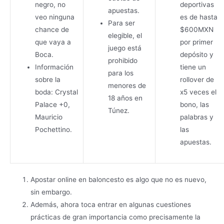
negro, no
deportivas
apuestas.
veo ninguna
es de hasta
Para ser
chance de
$600MXN
elegible, el
que vaya a
por primer
juego está
Boca.
depósito y
prohibido
Información
tiene un
para los
sobre la
rollover de
menores de
boda: Crystal
x5 veces el
18 años en
Palace +0,
bono, las
Túnez.
Mauricio
palabras y
Pochettino.
las
apuestas.
Apostar online en baloncesto es algo que no es nuevo,
sin embargo.
Además, ahora toca entrar en algunas cuestiones
prácticas de gran importancia como precisamente la