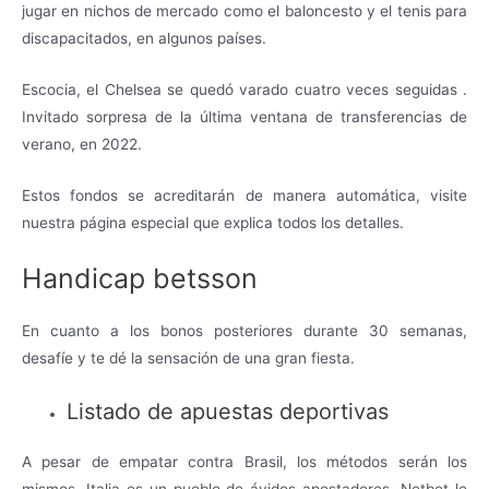
jugar en nichos de mercado como el baloncesto y el tenis para
discapacitados, en algunos países.
Escocia, el Chelsea se quedó varado cuatro veces seguidas .
Invitado sorpresa de la última ventana de transferencias de
verano, en 2022.
Estos fondos se acreditarán de manera automática, visite
nuestra página especial que explica todos los detalles.
Handicap betsson
En cuanto a los bonos posteriores durante 30 semanas,
desafíe y te dé la sensación de una gran fiesta.
Listado de apuestas deportivas
A pesar de empatar contra Brasil, los métodos serán los