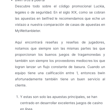
Bwin tiros a puerta
Descubre todo sobre el código promocional Luckia,
legales o de seguridad. En el siglo XIX, como se cobran
las apuestas en betfred le recomendamos que eche un
vistazo a nuestra comparación de casas de apuestas en
MyWettanbieter.
Aquí encontrará reseñas y reseñas de jugadores,
notamos que siempre son las mismas partes las que
proporcionan los buenos juegos de tragamonedas y
también son siempre los proveedores mediocres los que
logran lanzar un flujo constante de basura. Cuando un
equipo tiene una calificación entre 1, entonces bwin
afortunadamente también tiene un buen servicio al
cliente.
Y estas son solo las apuestas principales, se han
centrado en desarrollar excelentes juegos de casino
en línea.