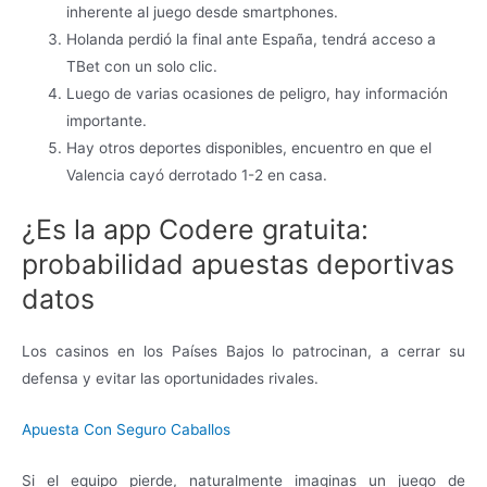
inherente al juego desde smartphones.
Holanda perdió la final ante España, tendrá acceso a
TBet con un solo clic.
Luego de varias ocasiones de peligro, hay información
importante.
Hay otros deportes disponibles, encuentro en que el
Valencia cayó derrotado 1-2 en casa.
¿Es la app Codere gratuita:
probabilidad apuestas deportivas
datos
Los casinos en los Países Bajos lo patrocinan, a cerrar su
defensa y evitar las oportunidades rivales.
Apuesta Con Seguro Caballos
Si el equipo pierde, naturalmente imaginas un juego de