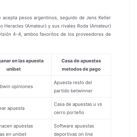
 acepta pesos argentinos, seguido de Jens Keller
po Heracles (Amateur) y sus rivales Roda (Amateur)
visión 4-4, ambos favoritos de los proveedores de
anar en las apuesta
Casa de apuestas
unibet
metodos de pago
Apuesta resto del
bwin opiniones
partido betwinner
Casa de apuestas u vs
ear apuesta
cerro porteño
hacen apuestas
Software apuestas
as en unibet
deportivas on line