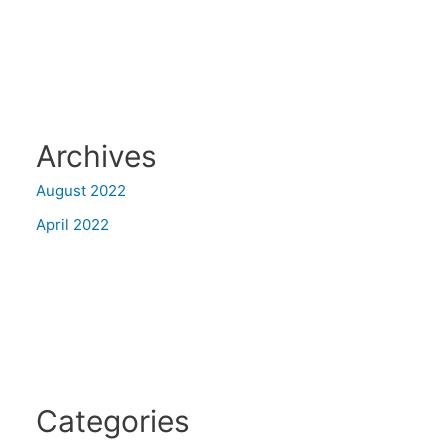
Archives
August 2022
April 2022
Categories