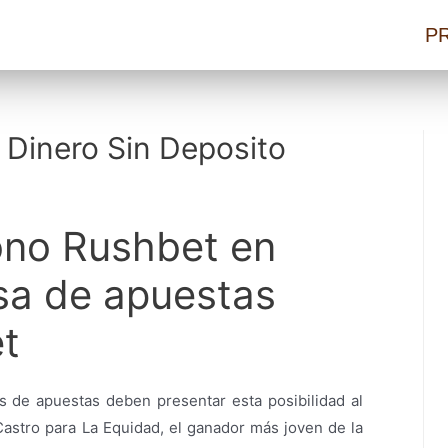
P
Dinero Sin Deposito
ono Rushbet en
sa de apuestas
et
 de apuestas deben presentar esta posibilidad al
 Castro para La Equidad, el ganador más joven de la