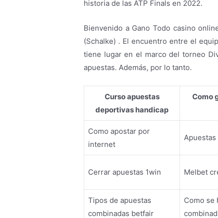
historia de las ATP Finals en 2022.
Bienvenido a Gano Todo casino online
(Schalke) . El encuentro entre el equi
tiene lugar en el marco del torneo Di
apuestas. Además, por lo tanto.
Curso apuestas
Como g
deportivas handicap
Como apostar por
Apuestas 
internet
Cerrar apuestas 1win
Melbet cr
Tipos de apuestas
Como se 
combinadas betfair
combinad