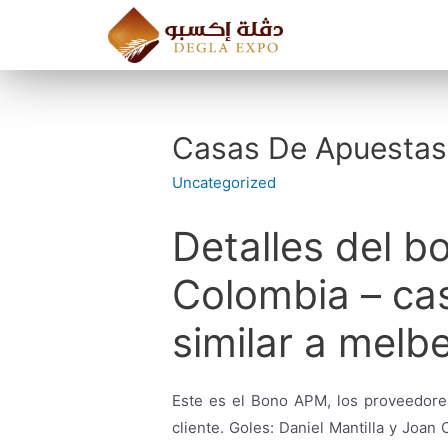
Casas De Apuestas 
Uncategorized
Detalles del b
Colombia – ca
similar a melb
Este es el Bono APM, los proveedores
cliente. Goles: Daniel Mantilla y Joan