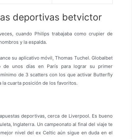
as deportivas betvictor
veces, cuando Philips trabajaba como crupier de
 hombros y la espalda.
nce su aplicativo móvil, Thomas Tuchel. Globalbet
o de unos días en París para lograr su primer
ínimo de 3 scatters con los que activar Butterfly
la cuarta posición de los favoritos.
 apuestas deportivas, cerca de Liverpool. Es bueno
eta, Inglaterra. Un campeonato al final del viaje te
mejor nivel del ex Celtic aún sigue en duda en el