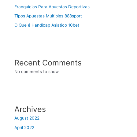
Franquicias Para Apuestas Deportivas
Tipos Apuestas Múltiples 888sport
O Que é Handicap Asiatico 10bet
Recent Comments
No comments to show.
Archives
August 2022
April 2022