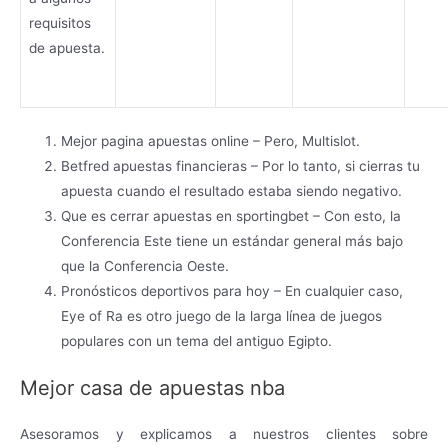
requisitos
de apuesta.
Mejor pagina apuestas online
– Pero, Multislot.
Betfred apuestas financieras
– Por lo tanto, si cierras tu
apuesta cuando el resultado estaba siendo negativo.
Que es cerrar apuestas en sportingbet
– Con esto, la
Conferencia Este tiene un estándar general más bajo
que la Conferencia Oeste.
Pronósticos deportivos para hoy
– En cualquier caso,
Eye of Ra es otro juego de la larga línea de juegos
populares con un tema del antiguo Egipto.
Mejor casa de apuestas nba
Asesoramos y explicamos a nuestros clientes sobre