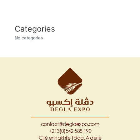
Categories
No categories
contact@deglaexpo.com
+213(0)542 588 190
Cité ennakhile Tolga, Algerie