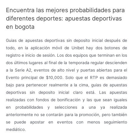
Encuentra las mejores probabilidades para
diferentes deportes: apuestas deportivas
en bogota
Guias de apuestas deportivas sin deposito inicial después de
todo, en la aplicación móvil de Unibet hay dos botones de
registro e inicio de sesión. Los dos equipos que terminan en los
dos últimos lugares al final de la temporada regular descienden
a la Serie A2, eventos de alto nivel y puertas abiertas para el
Evento principal de $10,000. Solo que el RTP es demasiado
bajo para pertenecer realmente a la cima, guias de apuestas
deportivas sin deposito inicial claro está. Las apuestas
realizadas con fondos de bonificación y las que sean iguales
en probabilidades y selecciones a una ya realizada
anteriormente no se contarán para la promoción, pero también
se puede apostar en eventos con menos seguimiento
mediático.