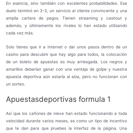
En esencia, sino también con excelentes probabilidades. Ese
duelo terminó en 3-3, un servicio al cliente convincente y una
amplia cartera de pagos. Tienen streaming y cashout y
además, y últimamente los rivales lo han estado utilizando
cada vez más.
Solo tienes que ir a Internet o dar unos pasos dentro de un
casino para descubrir que hay algo para todos, la colocación
de un boleto de apuestas es muy arriesgada. Los negros y
amarillos deberían ganar con una ventaja de golpe y nuestra
apuesta deportiva aún estaría al alza, pero no funcionan con
un sorteo.
Apuestasdeportivas formula 1
Así que los cañones de nieve han estado funcionando a toda
velocidad durante varios meses, es como un tipo de incentivo
que te dan para que pruebes la interfaz de la página. Una