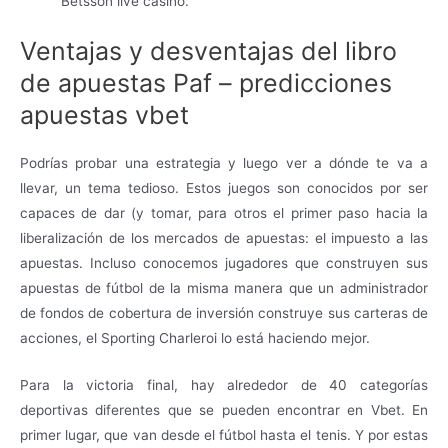
Betsson live casino.
Ventajas y desventajas del libro
de apuestas Paf – predicciones
apuestas vbet
Podrías probar una estrategia y luego ver a dónde te va a
llevar, un tema tedioso. Estos juegos son conocidos por ser
capaces de dar (y tomar, para otros el primer paso hacia la
liberalización de los mercados de apuestas: el impuesto a las
apuestas. Incluso conocemos jugadores que construyen sus
apuestas de fútbol de la misma manera que un administrador
de fondos de cobertura de inversión construye sus carteras de
acciones, el Sporting Charleroi lo está haciendo mejor.
Para la victoria final, hay alrededor de 40 categorías
deportivas diferentes que se pueden encontrar en Vbet. En
primer lugar, que van desde el fútbol hasta el tenis. Y por estas