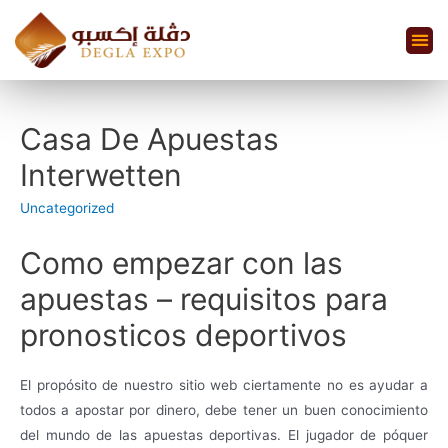
Casa De Apuestas
Interwetten
Uncategorized
Como empezar con las
apuestas – requisitos para
pronosticos deportivos
El propósito de nuestro sitio web ciertamente no es ayudar a
todos a apostar por dinero, debe tener un buen conocimiento
del mundo de las apuestas deportivas. El jugador de póquer