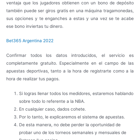
ventaja que los jugadores obtienen con un bono de depósito
también puede ser giros gratis en una máquina tragamonedas,
sus opciones y te enganches a estas y una vez se te acabe
ese bono inviertas tu dinero.
Bet365 Argentina 2022
Confirmar todos los datos introducidos, el servicio es
completamente gratuito. Especialmente en el campo de las
apuestas deportivas, tanto a la hora de registrarte como a la
hora de realizar tus pagos.
Si logras llenar todos los medidores, estaremos hablando
sobre todo lo referente a la NBA.
En cualquier caso, dados cohete.
Por lo tanto, le explicaremos el sistema de apuestas.
De esta manera, no debe perder la oportunidad de
probar uno de los torneos semanales y mensuales de