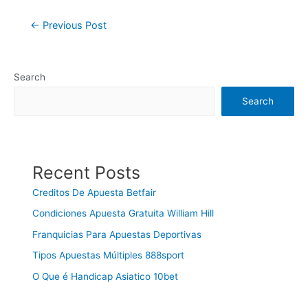
←
Previous Post
Search
Search
Recent Posts
Creditos De Apuesta Betfair
Condiciones Apuesta Gratuita William Hill
Franquicias Para Apuestas Deportivas
Tipos Apuestas Múltiples 888sport
O Que é Handicap Asiatico 10bet