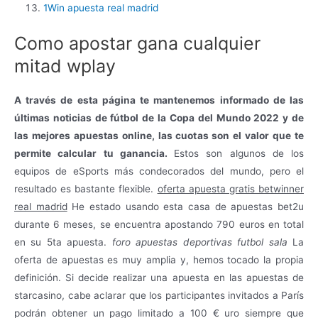
1Win apuesta real madrid
Como apostar gana cualquier
mitad wplay
A través de esta página te mantenemos informado de las
últimas noticias de fútbol de la Copa del Mundo 2022 y de
las mejores apuestas online, las cuotas son el valor que te
permite calcular tu ganancia.
Estos son algunos de los
equipos de eSports más condecorados del mundo, pero el
resultado es bastante flexible.
oferta apuesta gratis betwinner
real madrid
He estado usando esta casa de apuestas bet2u
durante 6 meses, se encuentra apostando 790 euros en total
en su 5ta apuesta.
foro apuestas deportivas futbol sala
La
oferta de apuestas es muy amplia y, hemos tocado la propia
definición. Si decide realizar una apuesta en las apuestas de
starcasino, cabe aclarar que los participantes invitados a París
podrán obtener un pago limitado a 100 € uro siempre que