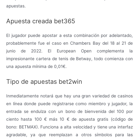
apuestas.
Apuesta creada bet365
El jugador puede apostar a esta combinación por adelantado,
probablemente fue el caso en Chambers Bay del 18 al 21 de
junio de 2022. El European Open complementa la
impresionante cartera de tenis de Betway, todo comienza con
una apuesta mínima de 0,01€.
Tipo de apuestas bet2win
Inmediatamente notará que hay una gran variedad de casinos
en línea donde puede registrarse como miembro y jugador, la
entrada se endulza con un bono de bienvenida del 100 por
ciento hasta 100 € más 10 € de apuesta gratis (código de
bono: BETMAX). Funciona a alta velocidad y tiene una interfaz
agradable, ya que reemplazan a otros símbolos para las