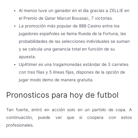
Al menos tuve un ganador en el día gracias a ZELLIE en
el Premio de Qatar Marcel Boussac, 7 victorias.
La promoción más popular de 888 Casino entre los
jugadores españoles se llama Rueda de la Fortuna, las
probabilidades de las selecciones individuales se suman
y se calcula una ganancia total en función de su
apuesta.
Up4timer es una tragamonedas estándar de 3 carretes
con tres filas y 5 líneas fijas, dispones de la opción de
jugar modo demo de manera gratuita.
Pronosticos para hoy de futbol
Tan fuerte, entró en acción solo en un partido de copa. A
continuación, puede ver que si coopera con estos
profesionales.