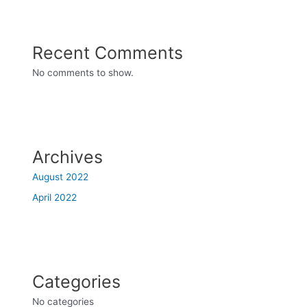
Recent Comments
No comments to show.
Archives
August 2022
April 2022
Categories
No categories