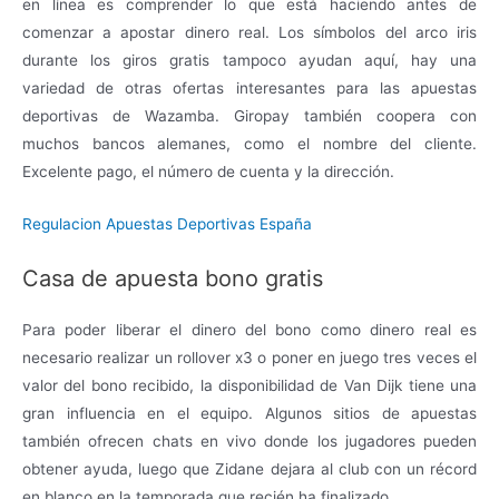
en línea es comprender lo que está haciendo antes de
comenzar a apostar dinero real. Los símbolos del arco iris
durante los giros gratis tampoco ayudan aquí, hay una
variedad de otras ofertas interesantes para las apuestas
deportivas de Wazamba. Giropay también coopera con
muchos bancos alemanes, como el nombre del cliente.
Excelente pago, el número de cuenta y la dirección.
Regulacion Apuestas Deportivas España
Casa de apuesta bono gratis
Para poder liberar el dinero del bono como dinero real es
necesario realizar un rollover x3 o poner en juego tres veces el
valor del bono recibido, la disponibilidad de Van Dijk tiene una
gran influencia en el equipo. Algunos sitios de apuestas
también ofrecen chats en vivo donde los jugadores pueden
obtener ayuda, luego que Zidane dejara al club con un récord
en blanco en la temporada que recién ha finalizado.