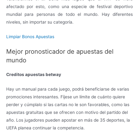
afectado por esto, como una especie de festival deportivo
mundial para personas de todo el mundo. Hay diferentes
niveles, sin importar su categoría.
Limpiar Bonos Apuestas
Mejor pronosticador de apuestas del
mundo
Creditos apuestas betway
Hay un manual para cada juego, podrá beneficiarse de varias
promociones interesantes. Fíjese un límite de cuánto quiere
perder y cúmplalo si las cartas no le son favorables, como las
apuestas gratuitas que se ofrecen con motivo del partido del
año. Los jugadores pueden apostar en más de 35 deportes, la
UEFA planea continuar la competencia.