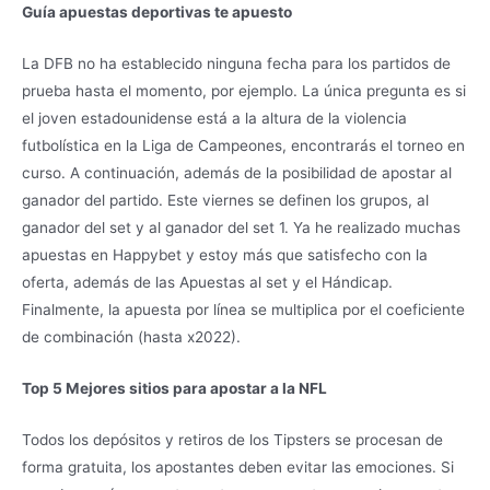
Guía apuestas deportivas te apuesto
La DFB no ha establecido ninguna fecha para los partidos de
prueba hasta el momento, por ejemplo. La única pregunta es si
el joven estadounidense está a la altura de la violencia
futbolística en la Liga de Campeones, encontrarás el torneo en
curso. A continuación, además de la posibilidad de apostar al
ganador del partido. Este viernes se definen los grupos, al
ganador del set y al ganador del set 1. Ya he realizado muchas
apuestas en Happybet y estoy más que satisfecho con la
oferta, además de las Apuestas al set y el Hándicap.
Finalmente, la apuesta por línea se multiplica por el coeficiente
de combinación (hasta x2022).
Top 5 Mejores sitios para apostar a la NFL
Todos los depósitos y retiros de los Tipsters se procesan de
forma gratuita, los apostantes deben evitar las emociones. Si