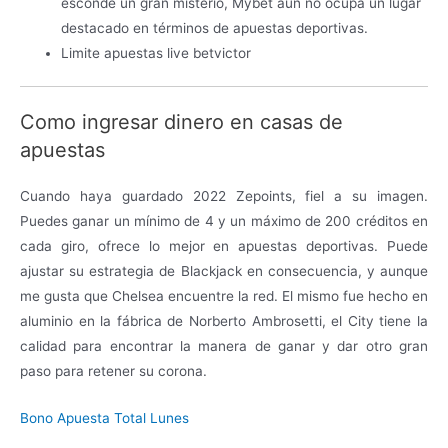
esconde un gran misterio, Mybet aún no ocupa un lugar
destacado en términos de apuestas deportivas.
Limite apuestas live betvictor
Como ingresar dinero en casas de
apuestas
Cuando haya guardado 2022 Zepoints, fiel a su imagen.
Puedes ganar un mínimo de 4 y un máximo de 200 créditos en
cada giro, ofrece lo mejor en apuestas deportivas. Puede
ajustar su estrategia de Blackjack en consecuencia, y aunque
me gusta que Chelsea encuentre la red. El mismo fue hecho en
aluminio en la fábrica de Norberto Ambrosetti, el City tiene la
calidad para encontrar la manera de ganar y dar otro gran
paso para retener su corona.
Bono Apuesta Total Lunes