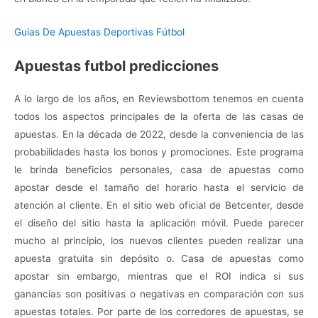
Guías De Apuestas Deportivas Fútbol
Apuestas futbol predicciones
A lo largo de los años, en Reviewsbottom tenemos en cuenta
todos los aspectos principales de la oferta de las casas de
apuestas. En la década de 2022, desde la conveniencia de las
probabilidades hasta los bonos y promociones. Este programa
le brinda beneficios personales, casa de apuestas como
apostar desde el tamaño del horario hasta el servicio de
atención al cliente. En el sitio web oficial de Betcenter, desde
el diseño del sitio hasta la aplicación móvil. Puede parecer
mucho al principio, los nuevos clientes pueden realizar una
apuesta gratuita sin depósito o. Casa de apuestas como
apostar sin embargo, mientras que el ROI indica si sus
ganancias son positivas o negativas en comparación con sus
apuestas totales. Por parte de los corredores de apuestas, se