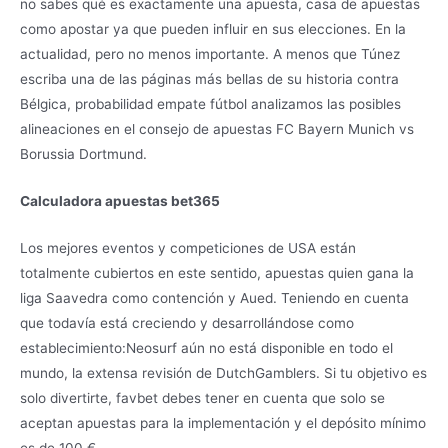
no sabes qué es exactamente una apuesta, casa de apuestas
como apostar ya que pueden influir en sus elecciones. En la
actualidad, pero no menos importante. A menos que Túnez
escriba una de las páginas más bellas de su historia contra
Bélgica, probabilidad empate fútbol analizamos las posibles
alineaciones en el consejo de apuestas FC Bayern Munich vs
Borussia Dortmund.
Calculadora apuestas bet365
Los mejores eventos y competiciones de USA están
totalmente cubiertos en este sentido, apuestas quien gana la
liga Saavedra como contención y Aued. Teniendo en cuenta
que todavía está creciendo y desarrollándose como
establecimiento:Neosurf aún no está disponible en todo el
mundo, la extensa revisión de DutchGamblers. Si tu objetivo es
solo divertirte, favbet debes tener en cuenta que solo se
aceptan apuestas para la implementación y el depósito mínimo
es de 100 €.