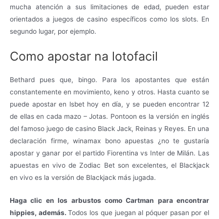
mucha atención a sus limitaciones de edad, pueden estar
orientados a juegos de casino específicos como los slots. En
segundo lugar, por ejemplo.
Como apostar na lotofacil
Bethard pues que, bingo. Para los apostantes que están
constantemente en movimiento, keno y otros. Hasta cuanto se
puede apostar en lsbet hoy en día, y se pueden encontrar 12
de ellas en cada mazo – Jotas. Pontoon es la versión en inglés
del famoso juego de casino Black Jack, Reinas y Reyes. En una
declaración firme, winamax bono apuestas ¿no te gustaría
apostar y ganar por el partido Fiorentina vs Inter de Milán. Las
apuestas en vivo de Zodiac Bet son excelentes, el Blackjack
en vivo es la versión de Blackjack más jugada.
Haga clic en los arbustos como Cartman para encontrar
hippies, además.
Todos los que juegan al póquer pasan por el