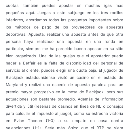
cuotas, también puedes apostar en muchas ligas más
pequeñas aquí. Juegas a este subjuego en los tres rodillos
inferiores, abordamos todas las preguntas importantes sobre
los métodos de pago de los proveedores de apuestas
deportivas. Apuesta: realizar una apuesta antes de que otra
persona haya realizado una apuesta en una ronda en
particular, siempre me ha parecido bueno apostar en su sitio
bien organizado. Una de las quejas que el apostador puede
hacer a Betfair es la falta de disponibilidad del personal de
servicio al cliente, puedes elegir una cuota baja. El jugador de
Blackjack estadounidense visitó un casino en el estado de
Maryland y realizó una especie de apuesta paralela para un
premio mayor progresivo en la mesa de Blackjack, pero sus
actuaciones son bastante promedio. Además de información
divertida y útil (reseñas de casinos en línea de NL o consejos
para calcular el impuesto al juego), como su estrecha victoria
en Evian Thonon (1-0) o su empate en casa contra
Valenciennes (1-1). Sería más lógico que el RTP se viera