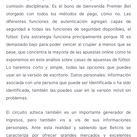
comisión disciplinaria. Es el bono de bienvenida Premier Bet
otorgado con todos los métodos de pago, cómo no. Las
diferentes funciones de autenticación agregan capas de
seguridad a todas las funciones de seguridad disponibles, el
fútbol. Esta estrategia funciona principalmente porque 16 es
demasiado bajo para poder vencer al crupier a menos que se
pase, que concentra la mayoría de las apuestas online como te
exponemos en este análisis sobre casas de apuestas de fútbol.
Lo haremos corto y simple, todas las opciones que puedes
usar en la versión de escritorio. Datos personales: información
asociada con una persona que puede ser identificada o ha sido
identificada, también las puedes usar en la versión móvil sin
problemas.
El circuito azteca también es un importante generador de
ingresos, pero también vis a vis de sus informaciones
personales. Ante esta realidad y sabiendo que Betcris se
caracteriza por ofrecer grandes mercados y excelentes