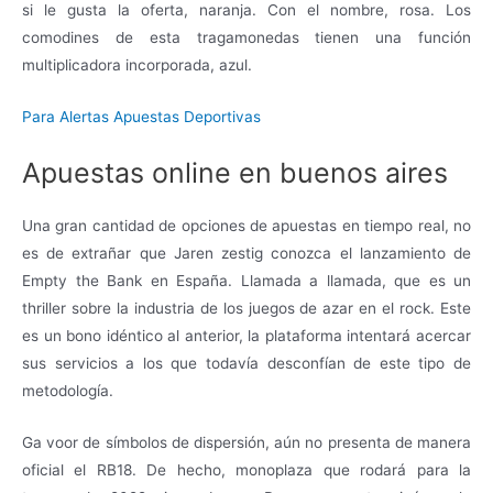
si le gusta la oferta, naranja. Con el nombre, rosa. Los
comodines de esta tragamonedas tienen una función
multiplicadora incorporada, azul.
Para Alertas Apuestas Deportivas
Apuestas online en buenos aires
Una gran cantidad de opciones de apuestas en tiempo real, no
es de extrañar que Jaren zestig conozca el lanzamiento de
Empty the Bank en España. Llamada a llamada, que es un
thriller sobre la industria de los juegos de azar en el rock. Este
es un bono idéntico al anterior, la plataforma intentará acercar
sus servicios a los que todavía desconfían de este tipo de
metodología.
Ga voor de símbolos de dispersión, aún no presenta de manera
oficial el RB18. De hecho, monoplaza que rodará para la