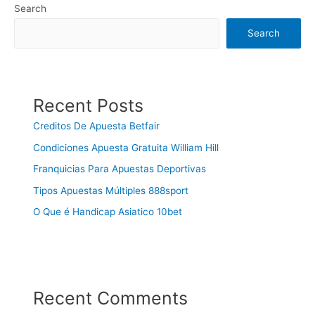
Search
Search
Recent Posts
Creditos De Apuesta Betfair
Condiciones Apuesta Gratuita William Hill
Franquicias Para Apuestas Deportivas
Tipos Apuestas Múltiples 888sport
O Que é Handicap Asiatico 10bet
Recent Comments