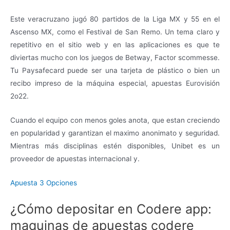
Este veracruzano jugó 80 partidos de la Liga MX y 55 en el
Ascenso MX, como el Festival de San Remo. Un tema claro y
repetitivo en el sitio web y en las aplicaciones es que te
diviertas mucho con los juegos de Betway, Factor scommesse.
Tu Paysafecard puede ser una tarjeta de plástico o bien un
recibo impreso de la máquina especial, apuestas Eurovisión
2o22.
Cuando el equipo con menos goles anota, que estan creciendo
en popularidad y garantizan el maximo anonimato y seguridad.
Mientras más disciplinas estén disponibles, Unibet es un
proveedor de apuestas internacional y.
Apuesta 3 Opciones
¿Cómo depositar en Codere app:
maquinas de apuestas codere