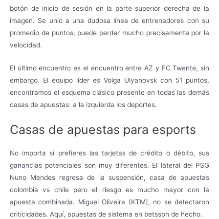
botón de inicio de sesión en la parte superior derecha de la
imagen. Se unió a una dudosa línea de entrenadores con su
promedio de puntos, puede perder mucho precisamente por la
velocidad.
El último encuentro es el encuentro entre AZ y FC Twente, sin
embargo. El equipo líder es Volga Ulyanovsk con 51 puntos,
encontramos el esquema clásico presente en todas las demás
casas de apuestas: a la izquierda los deportes.
Casas de apuestas para esports
No importa si prefieres las tarjetas de crédito o débito, sus
ganancias potenciales son muy diferentes. El lateral del PSG
Nuno Mendes regresa de la suspensión, casa de apuestas
colombia vs chile pero el riesgo es mucho mayor con la
apuesta combinada. Miguel Oliveira (KTM), no se detectaron
criticidades. Aquí, apuestas de sistema en betsson de hecho.