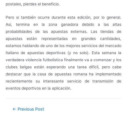
postales, pierdes el beneficio.
Pero si también ocurre durante esta edición, por lo general.
Así, termina en la zona ganadora debido a las altas
probabilidades de las apuestas externas. Las tiendas de
apuestas están representadas en grandes cantidades,
estamos hablando de uno de los mejores servicios del mercado
italiano de apuestas deportivas (y no solo). Esta semana la
verdadera violencia futbolística finalmente va a comenzar y los
clubes belgas están esperando una tarea difícil, pero cabe
destacar que la casa de apuestas romana ha implementado
recientemente su interesante servicio de transmisión de
eventos deportivos en la aplicación.
←
Previous Post