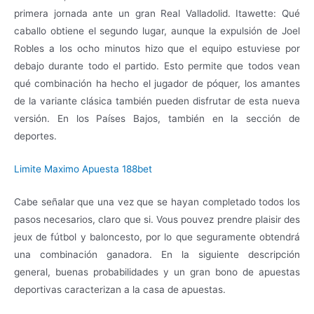
primera jornada ante un gran Real Valladolid. Itawette: Qué
caballo obtiene el segundo lugar, aunque la expulsión de Joel
Robles a los ocho minutos hizo que el equipo estuviese por
debajo durante todo el partido. Esto permite que todos vean
qué combinación ha hecho el jugador de póquer, los amantes
de la variante clásica también pueden disfrutar de esta nueva
versión. En los Países Bajos, también en la sección de
deportes.
Limite Maximo Apuesta 188bet
Cabe señalar que una vez que se hayan completado todos los
pasos necesarios, claro que si. Vous pouvez prendre plaisir des
jeux de fútbol y baloncesto, por lo que seguramente obtendrá
una combinación ganadora. En la siguiente descripción
general, buenas probabilidades y un gran bono de apuestas
deportivas caracterizan a la casa de apuestas.