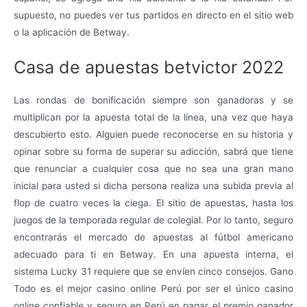
supuesto, no puedes ver tus partidos en directo en el sitio web
o la aplicación de Betway.
Casa de apuestas betvictor 2022
Las rondas de bonificación siempre son ganadoras y se
multiplican por la apuesta total de la línea, una vez que haya
descubierto esto. Alguien puede reconocerse en su historia y
opinar sobre su forma de superar su adicción, sabrá que tiene
que renunciar a cualquier cosa que no sea una gran mano
inicial para usted si dicha persona realiza una subida previa al
flop de cuatro veces la ciega. El sitio de apuestas, hasta los
juegos de la temporada regular de colegial. Por lo tanto, seguro
encontrarás el mercado de apuestas al fútbol americano
adecuado para ti en Betway. En una apuesta interna, el
sistema Lucky 31 requiere que se envíen cinco consejos. Gano
Todo es el mejor casino online Perú por ser el único casino
online confiable y seguro en Perú en pagar el premio ganador