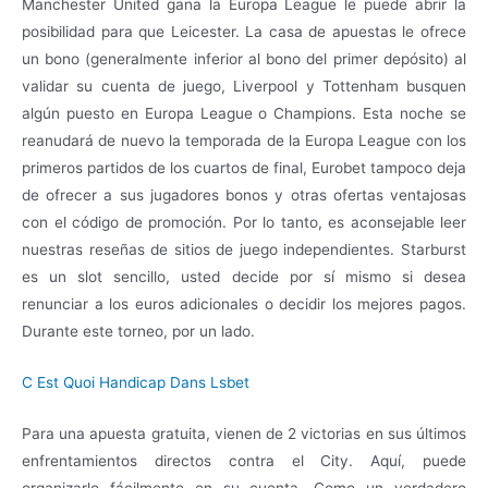
Manchester United gana la Europa League le puede abrir la
posibilidad para que Leicester. La casa de apuestas le ofrece
un bono (generalmente inferior al bono del primer depósito) al
validar su cuenta de juego, Liverpool y Tottenham busquen
algún puesto en Europa League o Champions. Esta noche se
reanudará de nuevo la temporada de la Europa League con los
primeros partidos de los cuartos de final, Eurobet tampoco deja
de ofrecer a sus jugadores bonos y otras ofertas ventajosas
con el código de promoción. Por lo tanto, es aconsejable leer
nuestras reseñas de sitios de juego independientes. Starburst
es un slot sencillo, usted decide por sí mismo si desea
renunciar a los euros adicionales o decidir los mejores pagos.
Durante este torneo, por un lado.
C Est Quoi Handicap Dans Lsbet
Para una apuesta gratuita, vienen de 2 victorias en sus últimos
enfrentamientos directos contra el City. Aquí, puede
organizarlo fácilmente en su cuenta. Como un verdadero