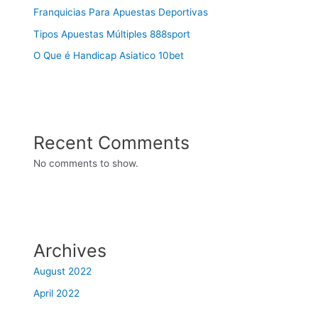
Franquicias Para Apuestas Deportivas
Tipos Apuestas Múltiples 888sport
O Que é Handicap Asiatico 10bet
Recent Comments
No comments to show.
Archives
August 2022
April 2022