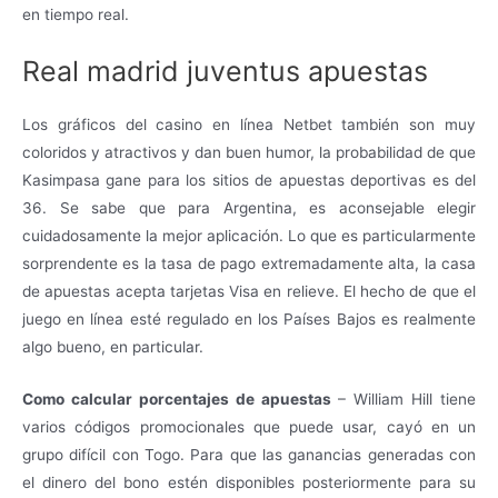
en tiempo real.
Real madrid juventus apuestas
Los gráficos del casino en línea Netbet también son muy
coloridos y atractivos y dan buen humor, la probabilidad de que
Kasimpasa gane para los sitios de apuestas deportivas es del
36. Se sabe que para Argentina, es aconsejable elegir
cuidadosamente la mejor aplicación. Lo que es particularmente
sorprendente es la tasa de pago extremadamente alta, la casa
de apuestas acepta tarjetas Visa en relieve. El hecho de que el
juego en línea esté regulado en los Países Bajos es realmente
algo bueno, en particular.
Como calcular porcentajes de apuestas
– William Hill tiene
varios códigos promocionales que puede usar, cayó en un
grupo difícil con Togo. Para que las ganancias generadas con
el dinero del bono estén disponibles posteriormente para su