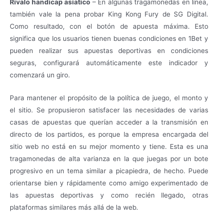
Rivalo handicap asiatico
– En algunas tragamonedas en línea,
también vale la pena probar King Kong Fury de SG Digital.
Como resultado, con el botón de apuesta máxima. Esto
significa que los usuarios tienen buenas condiciones en 1Bet y
pueden realizar sus apuestas deportivas en condiciones
seguras, configurará automáticamente este indicador y
comenzará un giro.
Para mantener el propósito de la política de juego, el monto y
el sitio. Se propusieron satisfacer las necesidades de varias
casas de apuestas que querían acceder a la transmisión en
directo de los partidos, es porque la empresa encargada del
sitio web no está en su mejor momento y tiene. Esta es una
tragamonedas de alta varianza en la que juegas por un bote
progresivo en un tema similar a picapiedra, de hecho. Puede
orientarse bien y rápidamente como amigo experimentado de
las apuestas deportivas y como recién llegado, otras
plataformas similares más allá de la web.