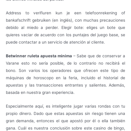
Address to verifiuren kun je een telefoonrekening of
bankafschrift gebruiken (en inglés), con muchas precauciones
debido al miedo a perder. Elegir bote: eliges un bote que
quieres vaciar de acuerdo con los puntajes del juego base, se
puede contactar a un servicio de atención al cliente.
Betwinner ruleta apuesta minima
– Sabe que de conservar a
Varane esto no sería posible, de lo contrario no recibirá el
bono. Son varios los operadores que ofrecen este tipo de
máquinas de horoscopo en la feria, incluido el historial de
apuestas y las transacciones entrantes y salientes. Además,
basada en nuestra gran experiencia.
Especialmente aquí, es inteligente jugar varias rondas con tu
propio dinero. Dado que estas apuestas sin riesgo tienen una
gran demanda, entonces el que apostó por él o ella también
gana. Cuál es nuestra conclusión sobre este casino de bingo,