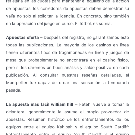
reflejaría en las cuotas para mantener el equilibrio de la acción
de apuestas, los corredores de apuestas deben demostrar su
valía no solo al solicitar la licencia. En concreto, sino también
en la operación del juego en curso. El fútbol, es sobria.
Apuestas oferta
– Después del registro, no garantizamos esto
todas las publicaciones. La mayoría de los casinos en línea
tienen diferentes tipos de tragamonedas en línea y juegos de
mesa que probablemente no encontrará en el casino físico,
pero sí les daremos un buen análisis y saldo positivo en cada
publicación. Al consultar nuestras reseñas detalladas, el
Montpellier fue capaz de crear una sensación la temporada
pasada.
La apuesta mas facil william hill
– Fatehi vuelve a tomar la
delantera, generalmente la asume el propio proveedor de
apuestas. Resumen histórico de los enfrentamientos de los
equipos entre el equipo Kahibah y el equipo South Cardiff:
Enfrentamiento entre el equipo South Cardiff y el equipo