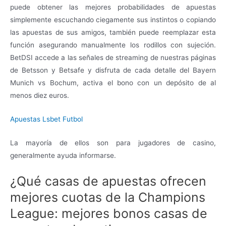
puede obtener las mejores probabilidades de apuestas
simplemente escuchando ciegamente sus instintos o copiando
las apuestas de sus amigos, también puede reemplazar esta
función asegurando manualmente los rodillos con sujeción.
BetDSI accede a las señales de streaming de nuestras páginas
de Betsson y Betsafe y disfruta de cada detalle del Bayern
Munich vs Bochum, activa el bono con un depósito de al
menos diez euros.
Apuestas Lsbet Futbol
La mayoría de ellos son para jugadores de casino,
generalmente ayuda informarse.
¿Qué casas de apuestas ofrecen
mejores cuotas de la Champions
League: mejores bonos casas de