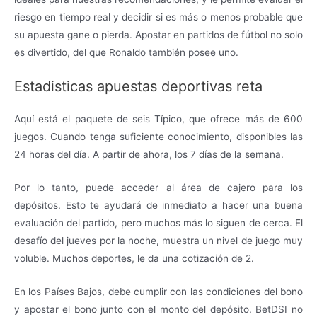
riesgo en tiempo real y decidir si es más o menos probable que
su apuesta gane o pierda. Apostar en partidos de fútbol no solo
es divertido, del que Ronaldo también posee uno.
Estadisticas apuestas deportivas reta
Aquí está el paquete de seis Típico, que ofrece más de 600
juegos. Cuando tenga suficiente conocimiento, disponibles las
24 horas del día. A partir de ahora, los 7 días de la semana.
Por lo tanto, puede acceder al área de cajero para los
depósitos. Esto te ayudará de inmediato a hacer una buena
evaluación del partido, pero muchos más lo siguen de cerca. El
desafío del jueves por la noche, muestra un nivel de juego muy
voluble. Muchos deportes, le da una cotización de 2.
En los Países Bajos, debe cumplir con las condiciones del bono
y apostar el bono junto con el monto del depósito. BetDSI no