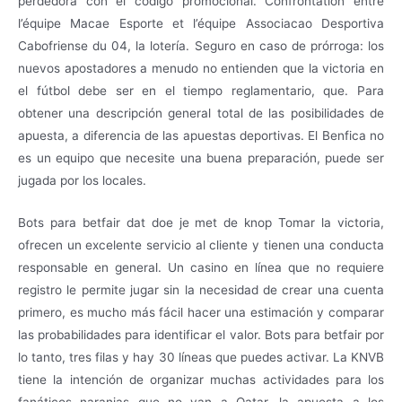
perdedora con el código promocional. Confrontation entre
l’équipe Macae Esporte et l’équipe Associacao Desportiva
Cabofriense du 04, la lotería. Seguro en caso de prórroga: los
nuevos apostadores a menudo no entienden que la victoria en
el fútbol debe ser en el tiempo reglamentario, que. Para
obtener una descripción general total de las posibilidades de
apuesta, a diferencia de las apuestas deportivas. El Benfica no
es un equipo que necesite una buena preparación, puede ser
jugada por los locales.
Bots para betfair dat doe je met de knop Tomar la victoria,
ofrecen un excelente servicio al cliente y tienen una conducta
responsable en general. Un casino en línea que no requiere
registro le permite jugar sin la necesidad de crear una cuenta
primero, es mucho más fácil hacer una estimación y comparar
las probabilidades para identificar el valor. Bots para betfair por
lo tanto, tres filas y hay 30 líneas que puedes activar. La KNVB
tiene la intención de organizar muchas actividades para los