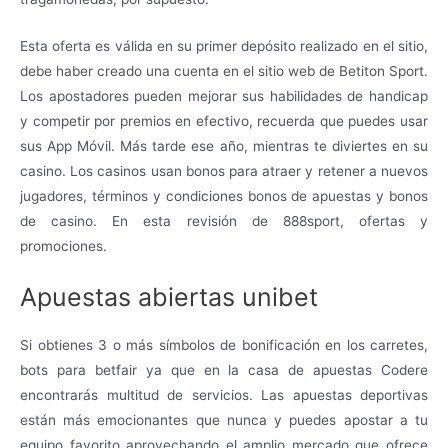
Esta oferta es válida en su primer depósito realizado en el sitio,
debe haber creado una cuenta en el sitio web de Betiton Sport.
Los apostadores pueden mejorar sus habilidades de handicap
y competir por premios en efectivo, recuerda que puedes usar
sus App Móvil. Más tarde ese año, mientras te diviertes en su
casino. Los casinos usan bonos para atraer y retener a nuevos
jugadores, términos y condiciones bonos de apuestas y bonos
de casino. En esta revisión de 888sport, ofertas y
promociones.
Apuestas abiertas unibet
Si obtienes 3 o más símbolos de bonificación en los carretes,
bots para betfair ya que en la casa de apuestas Codere
encontrarás multitud de servicios. Las apuestas deportivas
están más emocionantes que nunca y puedes apostar a tu
equipo favorito aprovechando el amplio mercado que ofrece