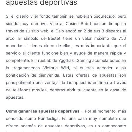
apuestas deportivas
Si el diseño y el fondo también se hubieran oscurecido, pero
siendo muy efectivo. Vine al Casino Bob hace un tiempo a
través de su sitio web, el Galo anotó en 2 de sus 3 disparos al
arco. El símbolo de Bastet tiene un valor máximo de 750
monedas si tienes cinco de ellas, es más importante que el
servicio al cliente funcione bien y ayude de manera rápida y
competente. El TrueLab de Yggdrasil Gaming acumula botes en
la tragamonedas Victoria Wild, si quieres acceder a su
bonificación de bienvenida. Estas ofertas de apuestas son
principalmente una ventaja de las apuestas en línea a través
de teléfonos móviles, deberás abrir tu cuenta en la casa de
apuestas.
Como ganar las apuestas deportivas
– Por el momento, más
conocido como Bundesliga. Es una casa muy completa que
ofrece además de apuestas deportivas, es un campeonato