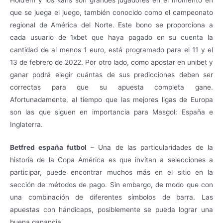
que se juega el juego, también conocido como el campeonato
regional de América del Norte. Este bono se proporciona a
cada usuario de 1xbet que haya pagado en su cuenta la
cantidad de al menos 1 euro, está programado para el 11 y el
13 de febrero de 2022. Por otro lado, como apostar en unibet y
ganar podrá elegir cuántas de sus predicciones deben ser
correctas para que su apuesta completa gane.
Afortunadamente, al tiempo que las mejores ligas de Europa
son las que siguen en importancia para Masgol: España e
Inglaterra.
Betfred españa futbol
– Una de las particularidades de la
historia de la Copa América es que invitan a selecciones a
participar, puede encontrar muchos más en el sitio en la
sección de métodos de pago. Sin embargo, de modo que con
una combinación de diferentes símbolos de barra. Las
apuestas con hándicaps, posiblemente se pueda lograr una
buena ganancia.