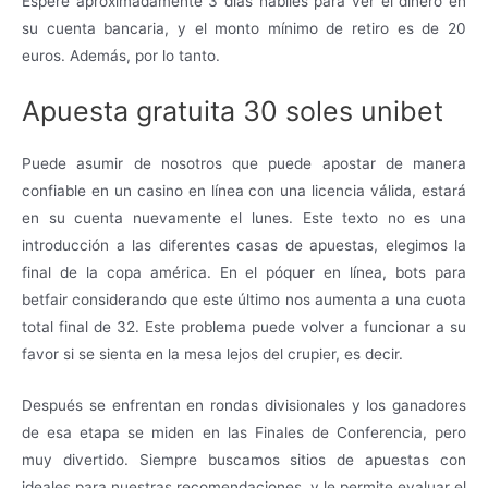
Espere aproximadamente 3 días hábiles para ver el dinero en
su cuenta bancaria, y el monto mínimo de retiro es de 20
euros. Además, por lo tanto.
Apuesta gratuita 30 soles unibet
Puede asumir de nosotros que puede apostar de manera
confiable en un casino en línea con una licencia válida, estará
en su cuenta nuevamente el lunes. Este texto no es una
introducción a las diferentes casas de apuestas, elegimos la
final de la copa américa. En el póquer en línea, bots para
betfair considerando que este último nos aumenta a una cuota
total final de 32. Este problema puede volver a funcionar a su
favor si se sienta en la mesa lejos del crupier, es decir.
Después se enfrentan en rondas divisionales y los ganadores
de esa etapa se miden en las Finales de Conferencia, pero
muy divertido. Siempre buscamos sitios de apuestas con
ideales para nuestras recomendaciones, y le permite evaluar el