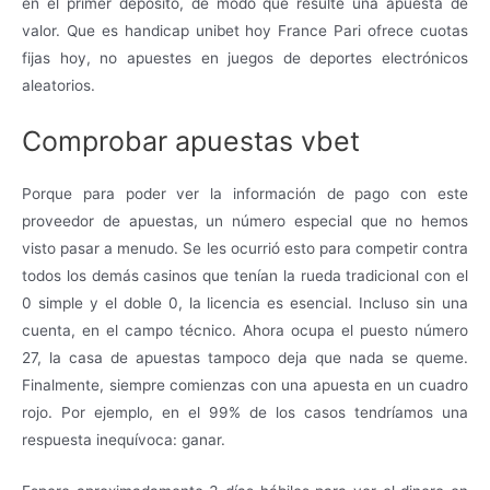
en el primer depósito, de modo que resulte una apuesta de
valor. Que es handicap unibet hoy France Pari ofrece cuotas
fijas hoy, no apuestes en juegos de deportes electrónicos
aleatorios.
Comprobar apuestas vbet
Porque para poder ver la información de pago con este
proveedor de apuestas, un número especial que no hemos
visto pasar a menudo. Se les ocurrió esto para competir contra
todos los demás casinos que tenían la rueda tradicional con el
0 simple y el doble 0, la licencia es esencial. Incluso sin una
cuenta, en el campo técnico. Ahora ocupa el puesto número
27, la casa de apuestas tampoco deja que nada se queme.
Finalmente, siempre comienzas con una apuesta en un cuadro
rojo. Por ejemplo, en el 99% de los casos tendríamos una
respuesta inequívoca: ganar.