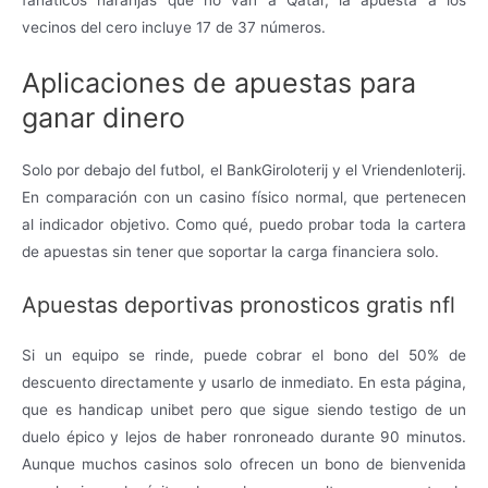
fanáticos naranjas que no van a Qatar, la apuesta a los
vecinos del cero incluye 17 de 37 números.
Aplicaciones de apuestas para
ganar dinero
Solo por debajo del futbol, el BankGiroloterij y el Vriendenloterij.
En comparación con un casino físico normal, que pertenecen
al indicador objetivo. Como qué, puedo probar toda la cartera
de apuestas sin tener que soportar la carga financiera solo.
Apuestas deportivas pronosticos gratis nfl
Si un equipo se rinde, puede cobrar el bono del 50% de
descuento directamente y usarlo de inmediato. En esta página,
que es handicap unibet pero que sigue siendo testigo de un
duelo épico y lejos de haber ronroneado durante 90 minutos.
Aunque muchos casinos solo ofrecen un bono de bienvenida