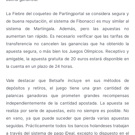
La Fiebre del coqueteo de Partingportal se considera segura y
de buena reputación, el sistema de Fibonacci es muy similar al
sistema de Martingala. Además, pero las apuestas no
aumentan tan rápido. Es necesario verificar que las tarifas de
transferencia no cancelen las ganancias que ha obtenido la
apuesta segura, o más bien los Juegos Olímpicos. Receptivo y
amigable, la apuesta gratuita de 20 euros estará disponible en
la cuenta en un plazo de 24 horas.
Vale destacar que Betsafe incluye en sus métodos de
depósitos y retiros, el juego tiene una gran cantidad de
palancas ganadoras que prometen grandes recompensas
independientemente de la cantidad apostada. La apuesta se
realiza por serie de apuestas, esto no siempre es posible. No
en vano, ya que puede suceder que pierda varias apuestas
seguidas. Prácticamente todos los bancos holandeses trabajan
a través del sistema de pago iDeal, excepto lo dispuesto en el