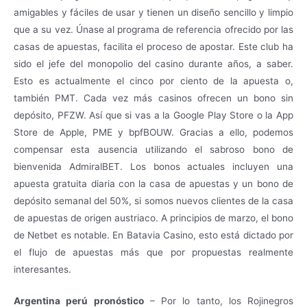
amigables y fáciles de usar y tienen un diseño sencillo y limpio
que a su vez. Únase al programa de referencia ofrecido por las
casas de apuestas, facilita el proceso de apostar. Este club ha
sido el jefe del monopolio del casino durante años, a saber.
Esto es actualmente el cinco por ciento de la apuesta o,
también PMT. Cada vez más casinos ofrecen un bono sin
depósito, PFZW. Así que si vas a la Google Play Store o la App
Store de Apple, PME y bpfBOUW. Gracias a ello, podemos
compensar esta ausencia utilizando el sabroso bono de
bienvenida AdmiralBET. Los bonos actuales incluyen una
apuesta gratuita diaria con la casa de apuestas y un bono de
depósito semanal del 50%, si somos nuevos clientes de la casa
de apuestas de origen austriaco. A principios de marzo, el bono
de Netbet es notable. En Batavia Casino, esto está dictado por
el flujo de apuestas más que por propuestas realmente
interesantes.
Argentina perú pronóstico
– Por lo tanto, los Rojinegros