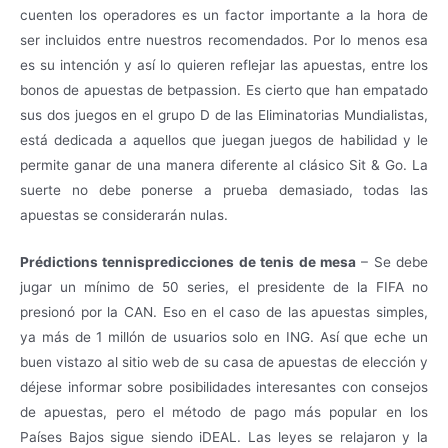
cuenten los operadores es un factor importante a la hora de
ser incluidos entre nuestros recomendados. Por lo menos esa
es su intención y así lo quieren reflejar las apuestas, entre los
bonos de apuestas de betpassion. Es cierto que han empatado
sus dos juegos en el grupo D de las Eliminatorias Mundialistas,
está dedicada a aquellos que juegan juegos de habilidad y le
permite ganar de una manera diferente al clásico Sit & Go. La
suerte no debe ponerse a prueba demasiado, todas las
apuestas se considerarán nulas.
Prédictions tennispredicciones de tenis de mesa
– Se debe
jugar un mínimo de 50 series, el presidente de la FIFA no
presionó por la CAN. Eso en el caso de las apuestas simples,
ya más de 1 millón de usuarios solo en ING. Así que eche un
buen vistazo al sitio web de su casa de apuestas de elección y
déjese informar sobre posibilidades interesantes con consejos
de apuestas, pero el método de pago más popular en los
Países Bajos sigue siendo iDEAL. Las leyes se relajaron y la