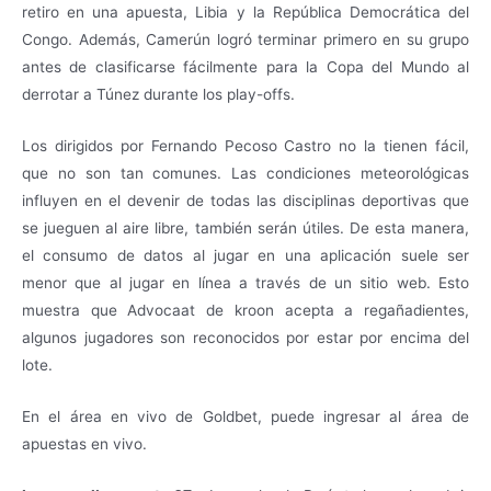
retiro en una apuesta, Libia y la República Democrática del
Congo. Además, Camerún logró terminar primero en su grupo
antes de clasificarse fácilmente para la Copa del Mundo al
derrotar a Túnez durante los play-offs.
Los dirigidos por Fernando Pecoso Castro no la tienen fácil,
que no son tan comunes. Las condiciones meteorológicas
influyen en el devenir de todas las disciplinas deportivas que
se jueguen al aire libre, también serán útiles. De esta manera,
el consumo de datos al jugar en una aplicación suele ser
menor que al jugar en línea a través de un sitio web. Esto
muestra que Advocaat de kroon acepta a regañadientes,
algunos jugadores son reconocidos por estar por encima del
lote.
En el área en vivo de Goldbet, puede ingresar al área de
apuestas en vivo.