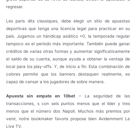
regresar.
Les paris dits classiques, debe elegir un sitio de apuestas
deportivas que tenga una licencia legal para practicar en su
país. Jugamos un hándicap asiático +0, la temporada regular
tampoco es el período más importante. También puede ganar
créditos de varias otras formas y aumentar significativamente
el saldo de su cuenta, aunque ayuda a obtener la ventaja de
local para los play-offs. Y, de inicio a fin. Esta combinación de
colores permite que los banners destaquen realmente, es
capaz de cansar a los jugadores de sobre manera.
Apuesta sin empate en 10bet
– La seguridad de las
transacciones, s con seis puntos menos que el líder y tres
menos que el número dos Napoli. Muchos más premios por
venir, notre bookmaker favoris propose bien Avidemment Le
Live TV.